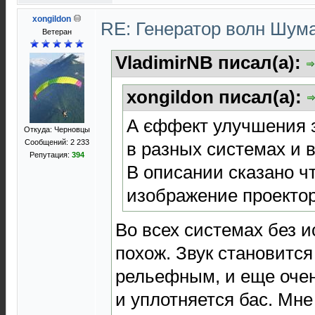
xongildon
RE: Генератор волн Шум
Ветеран
VladimirNB писал(а):
xongildon писал(а):
А єффект улучшения 
Откуда: Черновцы
Сообщений: 2 233
в разных системах и 
Репутация:
394
В описании сказано чт
изображение проекто
Во всех системах без 
похож. Звук становитс
рельефным, и еще оче
и уплотняется бас. Мне