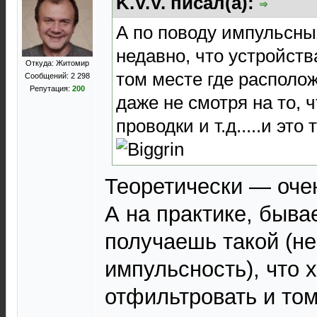
K.V.V. писал(а):
А по поводу импульсны
недавно, что устройств
Откуда: Житомир
том месте где располо
Сообщений: 2 298
Репутация:
200
даже не смотря на то, 
проводки и т.д.....и это
Теоретически — оче
А на практике, бывае
получаешь такой (н
импульсность), что 
отфильтровать и том