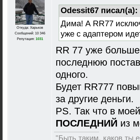
Odessit67 писал(а):
Дима! А RR77 исключ
Откуда: Харьков
уже с адаптером иде
Сообщений: 10 346
Репутация:
1031
RR 77 уже больше 
последнюю постав
одного.
Будет RR777 пов
за другие деньги.
PS. Так что в мое
ПОСЛЕДНИЙ
из м
"Быть таким, каков ты е