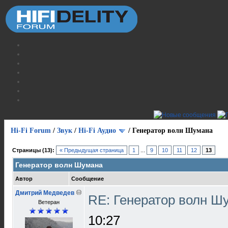
Hi-Fi Forum
/
Звук
/
Hi-Fi Аудио
/
Генератор волн Шумана
Страницы (13):
« Предыдущая страница
1
...
9
10
11
12
13
Генератор волн Шумана
Автор
Сообщение
Дмитрий Медведев
RE: Генератор волн 
Ветеран
10:27