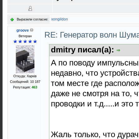
xongildon
Выразили согласие:
groove
RE: Генератор волн Шум
Ветеран
dmitry писал(а):
А по поводу импульсны
недавно, что устройств
Откуда: Харків
том месте где располо
Сообщений: 10 187
Репутация:
463
даже не смотря на то, 
проводки и т.д.....и это
Жаль только, что дура