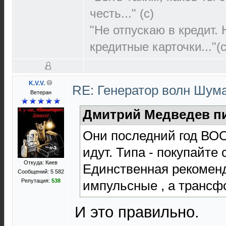
честь..." (c)
"Не отпускаю в кредит.
кредитные карточки..."(с
K.V.V.
RE: Генератор волн Шум
Ветеран
Дмитрий Медведев пи
Они последний год ВО
идут. Типа - покупайте 
Откуда: Киев
Единственная рекоменд
Сообщений: 5 582
Репутация:
538
импульсные , а транс
И это правильно.