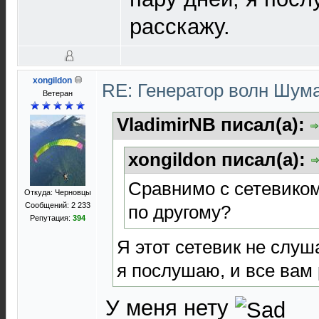
расскажу.
xongildon
RE: Генератор волн Шум
Ветеран
VladimirNB писал(а):
xongildon писал(а):
Сравнимо с сетевиком
Откуда: Черновцы
Сообщений: 2 233
по другому?
Репутация:
394
Я этот сетевик не слуш
я послушаю, и все вам 
У меня нету