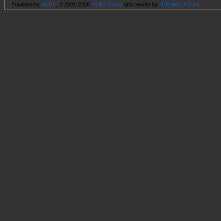
Powered by
MyBB
, © 2001-2026
MyBB Group
and rewrite by
Hi Fidelity Forum