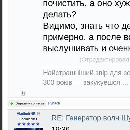
почистить, а оно ху
делать?
Видимо, знать что д
примерно, а после в
выслушивать и очен
(Отредактировал 
Найстрашнiший звiр для зо
300 рокiв — закукуешся ...
slyhach
Выразили согласие:
VladimirNB
RE: Генератор волн 
Специалист
19:36