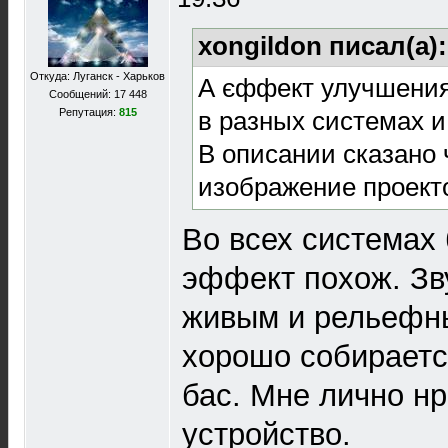
xongildon писал(а)
Откуда: Луганск - Харьков
А єффект улучшения
Сообщений: 17 448
в разных системах 
Репутация:
815
В описании сказано 
изображение проект
Во всех системах
эффект похож. Зв
живым и рельефны
хорошо собираетс
бас. Мне лично нр
устройство.