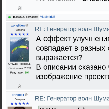
VladimirNB
Выразили согласие:
xongildon
RE: Генератор волн Шум
Ветеран
А єффект улучшения
совпадает в разных 
выражается?
Откуда: Черновцы
В описании сказано 
Сообщений: 2 233
Репутация:
394
изображение проект
orthodox
RE: Генератор волн Шум
Ветеран