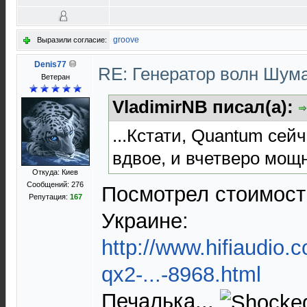
groove
Выразили согласие:
Denis77
RE: Генератор волн Шум
Ветеран
VladimirNB писал(а):
...Кстати, Quantum сей
вдвое, и вчетверо мощн
Откуда: Киев
Сообщений: 276
Посмотрел стоимость
Репутация:
167
Украине:
http://www.hifiaudio.
qx2-...-8968.html
Печалька...