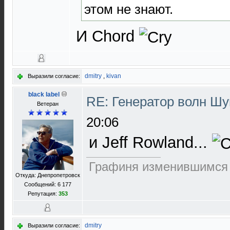
этом не знают.
И Chord
dmitry
,
kivan
Выразили согласие:
black label
RE: Генератор волн Ш
Ветеран
20:06
и Jeff Rowland...
Графиня изменившимся 
Откуда: Днепропетровск
Сообщений: 6 177
Репутация:
353
dmitry
Выразили согласие: