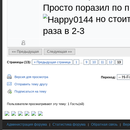
Просто поразил по п
но стои
раза в 2-3
«« Предыдущая
Следующая »»
Страницы (13):
« Предыдущая страница
1
...
9
10
11
12
13
Версия для просмотра
Переход:
Отправить тему другу
Подписаться на тему
Пользователи просматривают эту тему: 1 Гость(ей)
Администрация форума
Статистика форума
Обратная связь
Вер
|
|
|