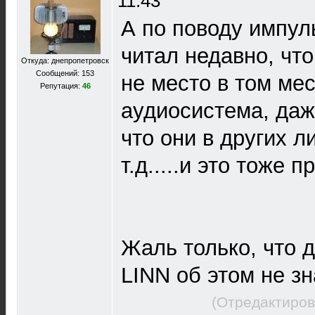
11:43
А по поводу импул
читал недавно, чт
Откуда: днепропетровск
Сообщений: 153
не место в том ме
Репутация:
46
аудиосистема, даж
что они в других л
т.д.....и это тоже п
Жаль только, что 
LINN об этом не зн
(Отредактиров