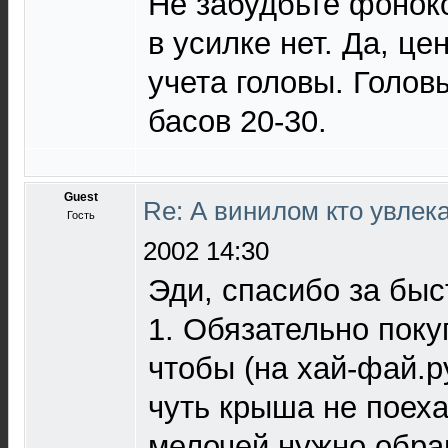
Не забудбьте фоноко
в усилке нет. Да, це
учета головы. Голо
басов 20-30.
Guest
Re: А винилом кто увлек
Гость
2002 14:30
Эди, спасибо за быс
1. Обязательно поку
чтобы (на хай-фай.р
чуть крыша не поеха
мелочей нужно обра