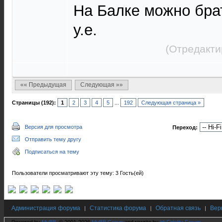
На Балке можно брат
у.е.
(Отредакти
«« Предыдущая
Следующая »»
Страницы (192):
1
2
3
4
5
...
192
Следующая страница »
Версия для просмотра
Переход:
Отправить тему другу
Подписаться на тему
Пользователи просматривают эту тему: 3 Гость(ей)
Администрация форума
Статистика форума
Обратная связь
Вер
|
|
|