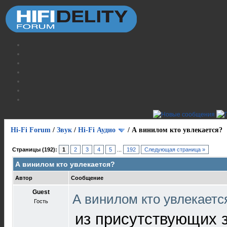
Hi-Fi Forum
/
Звук
/
Hi-Fi Аудио
/
А винилом кто увлекается?
Страницы (192):
1
2
3
4
5
...
192
Следующая страница »
А винилом кто увлекается?
Автор
Сообщение
Guest
А винилом кто увлекает
Гость
из присутствующих з