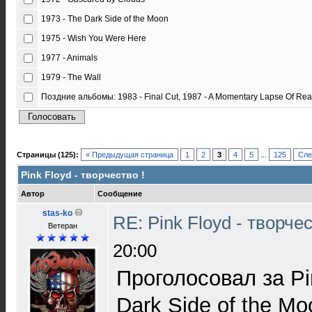
1973 - The Dark Side of the Moon
1975 - Wish You Were Here
1977 - Animals
1979 - The Wall
Поздние альбомы: 1983 - Final Cut, 1987 - A Momentary Lapse Of Reas
Страницы (125):
« Предыдущая страница
1
2
3
4
5
...
125
Сле
Pink Floyd - творчество !
Автор
Сообщение
stas-ko
RE: Pink Floyd - творче
Ветеран
20:00
Проголосовал за Pi
Dark Side of the Mo