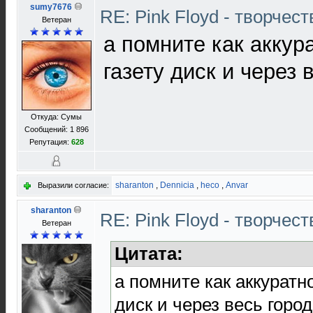
sumy7676
RE: Pink Floyd - творчест
Ветеран
а помните как аккур
газету диск и через в
Откуда: Сумы
Сообщений: 1 896
Репутация:
628
sharanton
,
Dennicia
,
heco
,
Anvar
Выразили согласие:
sharanton
RE: Pink Floyd - творчест
Ветеран
Цитата:
а помните как аккуратн
диск и через весь город,