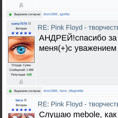
dron1986
,
igorilla
Выразили согласие:
sumy7676
RE: Pink Floyd - творчест
Ветеран
АНДРЕЙ!спасибо за 
меня(+)с уважением
Откуда: Сумы
Сообщений: 1 896
Репутация:
628
dron1986
,
heco
,
Magnetite
Выразили согласие:
heco
RE: Pink Floyd - творчест
Ветеран
Слушаю mebole, как