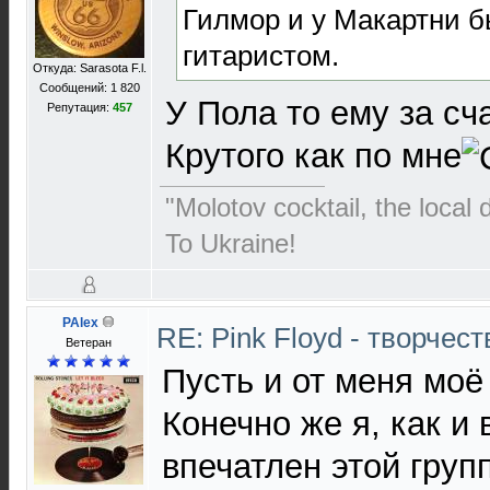
Гилмор и у Макартни 
гитаристом.
Откуда: Sarasota F.l.
Сообщений: 1 820
У Пола то ему за сча
Репутация:
457
Крутого как по мне
"Molotov cocktail, the local 
To Ukraine!
PAlex
RE: Pink Floyd - творчест
Ветеран
Пусть и от меня моё
Конечно же я, как и 
впечатлен этой груп