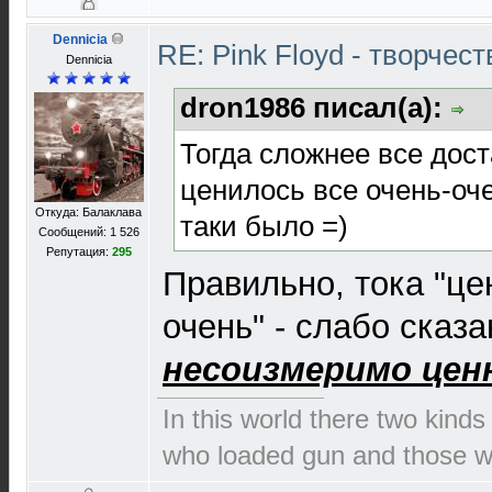
Dennicia
RE: Pink Floyd - творчест
Dennicia
dron1986 писал(а):
Тогда сложнее все дост
ценилось все очень-оче
Откуда: Балаклава
таки было =)
Сообщений: 1 526
Репутация:
295
Правильно, тока "це
очень" - слабо сказ
несоизмеримо цен
In this world there two kinds
who loaded gun and those wh