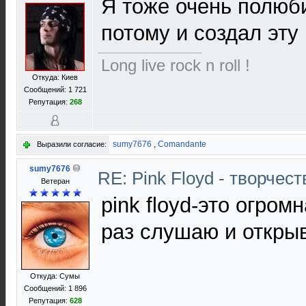
Я тоже очень полюб
потому и создал эту 
Long live rock n roll !
Откуда: Киев
Сообщений: 1 721
Репутация:
268
sumy7676
,
Comandante
Выразили согласие:
sumy7676
RE: Pink Floyd - творчест
Ветеран
pink floyd-это огро
раз слушаю и открыв
Откуда: Сумы
Сообщений: 1 896
Репутация:
628