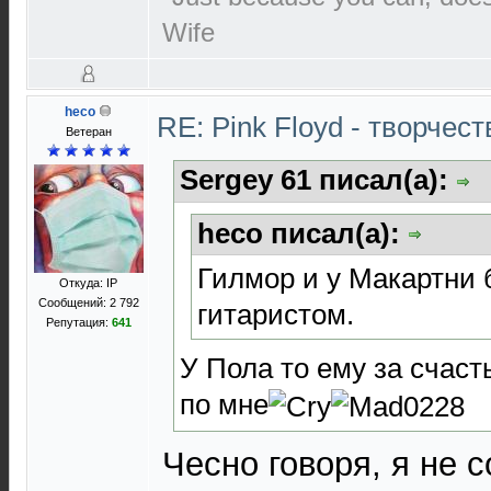
Wife
heco
RE: Pink Floyd - творчест
Ветеран
Sergey 61 писал(а):
heco писал(а):
Гилмор и у Макартни
Откуда: IP
Сообщений: 2 792
гитаристом.
Репутация:
641
У Пола то ему за счасть
по мне
Чесно говоря, я не 