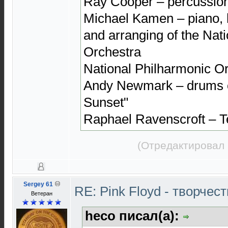
Ray Cooper – percussio
Michael Kamen – piano,
and arranging of the Nat
Orchestra
National Philharmonic O
Andy Newmark – drums o
Sunset"
Raphael Ravenscroft – 
(Отредактировал 
Sergey 61
RE: Pink Floyd - творчест
Ветеран
heco писал(а):