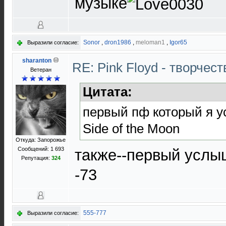
музыке
Sonor
,
dron1986
,
meloman1
,
Igor65
Выразили согласие:
sharanton
RE: Pink Floyd - творчест
Ветеран
Цитата:
первый пф который я 
Side of the Moon
Откуда: Запорожье
Сообщений: 1 693
также--первый усл
Репутация:
324
-73
555-777
Выразили согласие: