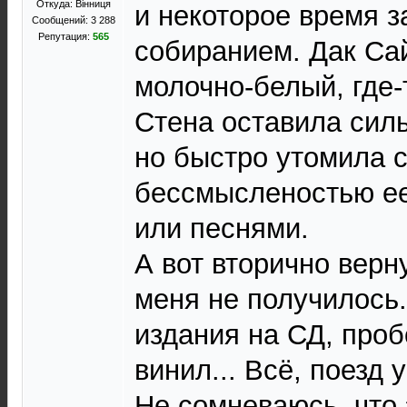
Откуда: Вінниця
и некоторое время 
Сообщений: 3 288
Репутация:
565
собиранием. Дак Сай
молочно-белый, где-т
Стена оставила сил
но быстро утомила 
бессмысленостью е
или песнями.
А вот вторично верну
меня не получилось
издания на СД, про
винил... Всё, поезд 
Не сомневаюсь. что 