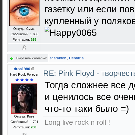
газетку или если пов
купленный у поляков!
Откуда: Сумы
Сообщений: 1 896
Репутация:
628
sharanton
,
Dennicia
Выразили согласие:
dron1986
RE: Pink Floyd - творчест
Hard Rock Forever
Тогда сложнее все д
и ценилось все очен
что-то таки было =)
Откуда: Киев
Long live rock n roll !
Сообщений: 1 721
Репутация:
268