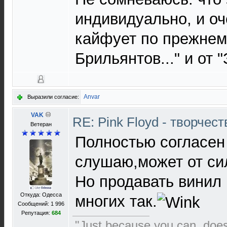
индивидуально, и оче
кайфует по прежнему
Брильянтов..." и от 
Anvar
Выразили согласие:
VAK
RE: Pink Floyd - творчест
Ветеран
Полностью согласен 
слушаю,может от сил
Но продавать винил 
Откуда: Одесса
многих так.
Сообщений: 1 996
Репутация:
684
"Just because you can, doe