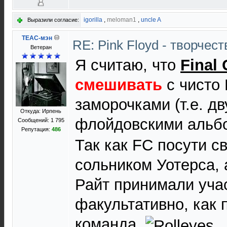
igorilla
,
meloman1
,
uncle A
Выразили согласие:
TEAC-мэн
RE: Pink Floyd - творчест
Ветеран
Я считаю, что
Final 
смешивать
с чисто
заморочками (т.е. д
Откуда: Ирпень
флойдовскими альб
Сообщений: 1 795
Репутация:
486
Так как FC посути с
сольником Уотерса, 
Райт принимали учас
факультативно, как 
команда.