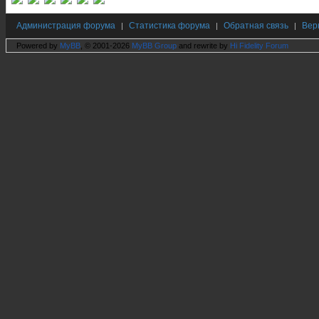
Администрация форума
Статистика форума
Обратная связь
Вер
|
|
|
Powered by
MyBB
, © 2001-2026
MyBB Group
and rewrite by
Hi Fidelity Forum