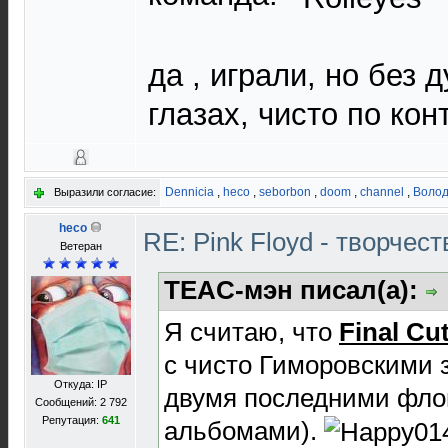
да , играли, но без 
глазах, чисто по конт
Dennicia
,
heco
,
seborbon
,
doom
,
channel
,
Воло
Выразили согласие:
heco
RE: Pink Floyd - творчест
Ветеран
TEAC-мэн писал(а):
Я считаю, что
Final Cu
с чисто Гиморовскими з
Откуда: IP
двумя последними фл
Сообщений: 2 792
Репутация:
641
альбомами).