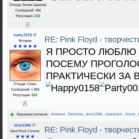
Откуда: Белая Церковь
Сообщений: 456
Репутация:
232
sumy7676
RE: Pink Floyd - творчест
Ветеран
Я ПРОСТО ЛЮБЛЮ 
ПОСЕМУ ПРОГОЛО
ПРАКТИЧЕСКИ ЗА ВС
Откуда: Сумы
Сообщений: 1 896
Репутация:
628
krivbass
,
Dennicia
,
dron1986
,
sharanton
,
Sonor
,
Выразили согласие:
dron1986
RE: Pink Floyd - творчест
Hard Rock Forever