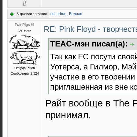
seborbon
,
Володя
Выразили согласие:
TwinPigs
RE: Pink Floyd - творчест
Ветеран
TEAC-мэн писал(а):
Так как FC посути свое
Уотерса, а Гилмор, Мэ
Откуда: Киев
Сообщений: 2 324
участие в его творении
приглашенная из вне к
Райт вообще в The F
принимал.