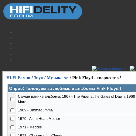
Hi-Fi Forum
/
Звук
/
Музыка
/
Pink Floyd - творчество !
Опрос: Голосуем за любимые альбомы Pink Floyd !
Самые ранние альбомы: 1967 - The Piper at the Gates of Dawn, 1968 - A
More
1969 - Ummagumma
1970 - Atom Heart Mother
1971 - Meddle
1972 - Obscured by Clouds