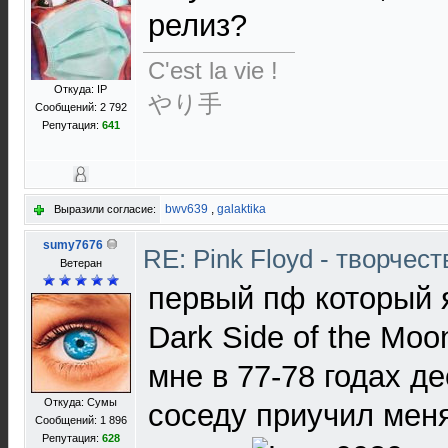
релиз?
C'est la vie !
Откуда: IP
やり手
Сообщений: 2 792
Репутация:
641
bwv639
,
galaktika
Выразили согласие:
sumy7676
RE: Pink Floyd - творчест
Ветеран
первый пф который 
Dark Side of the Mo
мне в 77-78 годах д
Откуда: Сумы
соседу приучил мен
Сообщений: 1 896
Репутация:
628