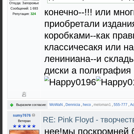
Откуда: Запорожье
Сообщений: 1 693
конечно--!!! или мног
Репутация:
324
приобретали издани
коробками--как прав
классичесакя или н
лениниана--и склад
диски а полиграфия 
WoWaN
,
Dennicia
,
heco
,
meloman1
,
555-777
,
Ас
Выразили согласие:
sumy7676
RE: Pink Floyd - творчест
Ветеран
нее!мы поскромней 