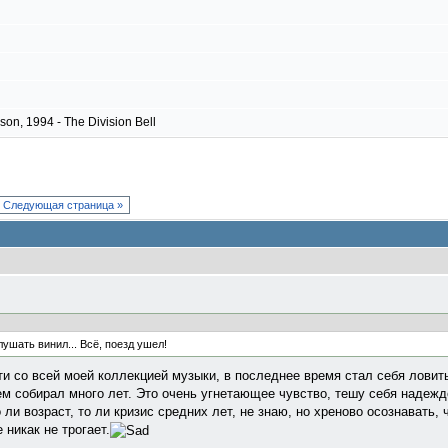
on, 1994 - The Division Bell
Следующая страница »
ушать винил... Всё, поезд ушел!
и со всей моей коллекцией музыки, в последнее время стал себя ловит
ием собирал много лет. Это очень угнетающее чувство, тешу себя надежд
 ли возраст, то ли кризис средних лет, не знаю, но хреново осознавать, 
никак не трогает.