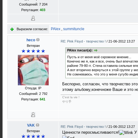
Сообщений: 7 204
Репутация:
403
PAlex
,
summituncle
Выразили согласие:
heco
RE: Pink Floyd - творчество !
/
21-06-2012 13:27
Ветеран
PAlex писал(а):
Пусть и от меня моё скромное мнение...
Конечно же я, как и все, очень был впечатл
районе 79-80 гг. Стена оставила сильные 
А вот вторично вернуться к этой группе у м
Не сомневаюсь. что это у меня сугубо индиви
Беспорно, согласен, что творчество эт
Откуда: IP
этому альбому,конечноже Ваше и это н
Сообщений: 2 792
C'est la vie !
Репутация:
641
やり手
VAK
RE: Pink Floyd - творчество !
/
21-06-2012 13:27
Ветеран
Ценности перосмысливаются!
У 