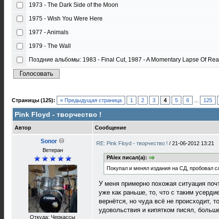
1973 - The Dark Side of the Moon
1975 - Wish You Were Here
1977 - Animals
1979 - The Wall
Поздние альбомы: 1983 - Final Cut, 1987 - A Momentary Lapse Of Reas
Страницы (125):
« Предыдущая страница
1
2
3
4
5
6
...
125
Pink Floyd - творчество !
Автор
Сообщение
Sonor
RE: Pink Floyd - творчество !
/
21-06-2012 13:21
Ветеран
PAlex писал(а):
Покупал и менял издания на СД, пробовал сл
У меня примерно похожая ситуация почт
уже как раньше, то, что с таким усерд
вернётся, но чуда всё не происходит, то
удовольствия и кипятком писял, больше 
Откуда: Черкассы