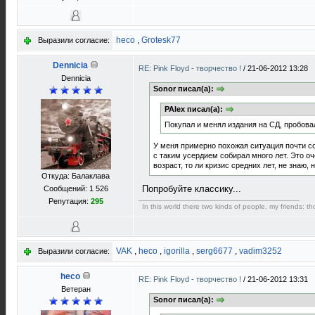
heco
,
Grotesk77
Выразили согласие:
Dennicia
RE: Pink Floyd - творчество !
/
21-06-2012 13:28
Dennicia
Sonor писал(а):
PAlex писал(а):
Покупал и менял издания на СД, пробовал
У меня примерно похожая ситуация почти со
с таким усердием собирал много лет. Это оч
возраст, то ли кризис средних лет, не знаю,
Откуда: Балаклава
Попробуйте классику...
Сообщений: 1 526
Репутация:
295
In this world there two kinds of people, my friends: 
VAK
,
heco
,
igorilla
,
serg6677
,
vadim3252
Выразили согласие:
heco
RE: Pink Floyd - творчество !
/
21-06-2012 13:31
Ветеран
Sonor писал(а):