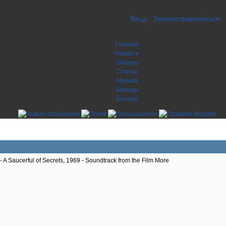
Вход
Зарегистрироваться
Главная
Новости
Обзоры
Статьи
Музыка
Бренды
Каталог
A Saucerful of Secrets, 1969 - Soundtrack from the Film More