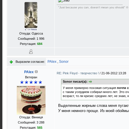
"Just because you can, doesn't mean you should" ©
Откуда: Одесса
Сообщений: 1 996
Репутация:
684
PAlex
,
Sonor
Выразили согласие:
PAlex
RE: Pink Floyd - творчество !
/
21-06-2012 13:28
Ветеран
Sonor писал(а):
У меня примерно похожая ситуация
почти с
с таким усердием собирал много лет. Это оч
возраст, то ли кризис средних лет, не знаю,
Выделенные жирным слова меня пугают..
У меня немного проще. Из моей обоймы
Откуда: Вінниця
Сообщений: 3 288
Репутация:
565