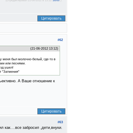
(Отредактировал 21-06-2012 в 13:22
Sonor
.)
Цитировать
#62
(21-06-2012 13:12)
 у меня был молочно-белый, где-то в
ами или песнями.
езд ушел!
от "Затмения"
бьективно. А Ваше отношение к
Цитировать
#63
 как....все забросил ,дети,внуки.