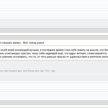
 слушать винил... Всё, поезд ушел!
 всей моей коллекцией музыки, в последнее время стал себя ловить на мысли, что бол
ень угнетающее чувство, тешу себя надеждой ещё, что вдруг интерес снова вернётся, н
 но хреново осознавать, что то, от чего раньше прыгал от удовольствия и кипятком пися
those who loaded gun and those who dig. You - dig.