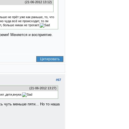
(21-06-2012 13:12)
ьше не прёт уже как раньше, то, что
о чуда всё не происходит, то ли
л, больше никак не трогает.
ремя! Меняется и восприятие.
Цитировать
#67
(21-06-2012 13:27)
ил ,дети,внуки.
ь чуть меньше пяти... Но то наша