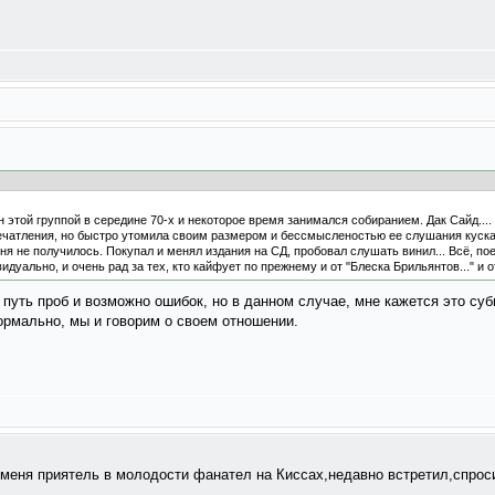
ен этой группой в середине 70-х и некоторое время занимался собиранием. Дак Сайд....
впечатления, но быстро утомила своим размером и бессмысленостью ее слушания куск
еня не получилось. Покупал и менял издания на СД, пробовал слушать винил... Всё, по
дуально, и очень рад за тех, кто кайфует по прежнему и от "Блеска Брильянтов..." и 
о путь проб и возможно ошибок, но в данном случае, мне кажется это су
ормально, мы и говорим о своем отношении.
меня приятель в молодости фанател на Киссах,недавно встретил,спросил