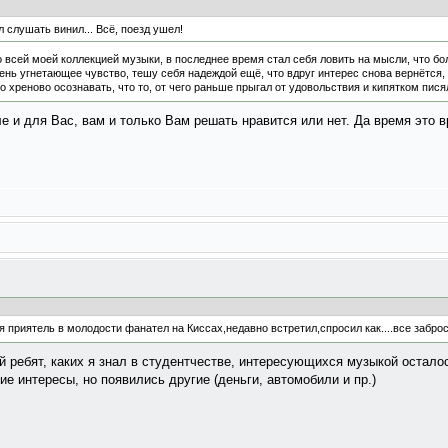
 слушать винил... Всё, поезд ушел!
 всей моей коллекцией музыки, в последнее время стал себя ловить на мысли, что бол
ень угнетающее чувство, тешу себя надеждой ещё, что вдруг интерес снова вернётся, н
 но хреново осознавать, что то, от чего раньше прыгал от удовольствия и кипятком пися
е и для Вас, вам и только Вам решать нравится или нет. Да время это в
 приятель в молодости фанател на Киссах,недавно встретил,спросил как....все заброс
 ребят, каких я знал в студентчестве, интересующихся музыкой осталос
ие интересы, но появились другие (деньги, автомобили и пр.)