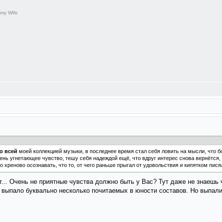
 my Wife
о всей
моей коллекцией музыки, в последнее время стал себя ловить на мысли, что бо
ень угнетающее чувство, тешу себя надеждой ещё, что вдруг интерес снова вернётся, н
 но хреново осознавать, что то, от чего раньше прыгал от удовольствия и кипятком пися
. Очень не приятные чувства должно быть у Вас? Тут даже не знаешь чт
 выпало буквально несколько почитаемых в юности составов. Но выпали