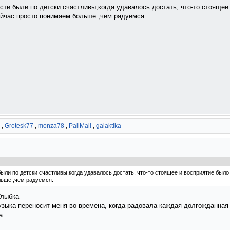
сти были по детски счастливы,когда удавалось достать, что-то стоящее 
йчас просто понимаем больше ,чем радуемся.
,
Grotesk77
,
monza78
,
PallMall
,
galaktika
ыли по детски счастливы,когда удавалось достать, что-то стоящее и восприятие было
льше ,чем радуемся.
музыка переносит меня во времена, когда радовала каждая долгожданная