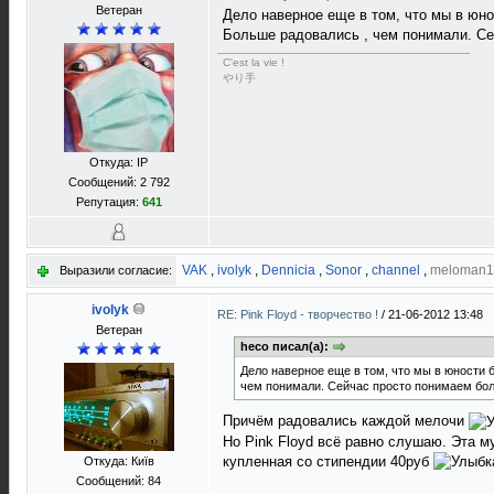
Ветеран
Дело наверное еще в том, что мы в юно
Больше радовались , чем понимали. Се
C'est la vie !
やり手
Откуда: IP
Сообщений: 2 792
Репутация:
641
VAK
,
ivolyk
,
Dennicia
,
Sonor
,
channel
,
meloman1
Выразили согласие:
ivolyk
RE: Pink Floyd - творчество !
/
21-06-2012 13:48
Ветеран
heco писал(а):
Дело наверное еще в том, что мы в юности б
чем понимали. Сейчас просто понимаем бо
Причём радовались каждой мелочи
Но Pink Floyd всё равно слушаю. Эта 
купленная со стипендии 40руб
Откуда: Київ
Сообщений: 84