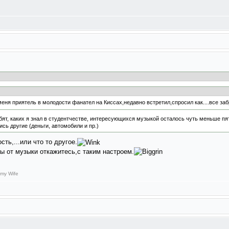
еня приятель в молодости фанател на Киссах,недавно встретил,спросил как....все заб
т, каких я знал в студентчестве, интересующихся музыкой осталось чуть меньше пяти
сь другие (деньги, автомобили и пр.)
ть,...или что то другое.
Вы от музыки откажитесь,с таким настроем.
 my Wife