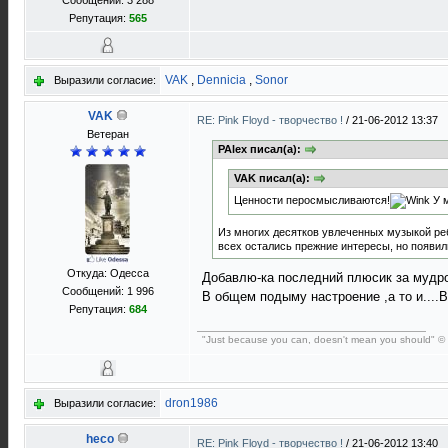
Сообщений: 3 288
Репутация:
565
VAK
,
Dennicia
,
Sonor
Выразили согласие:
VAK
RE: Pink Floyd - творчество !
/
21-06-2012 13:37
Ветеран
PAlex писал(а):
VAK писал(а):
Ценности перосмысливаются!
У м
Из многих десятков увлеченных музыкой ребя
всех остались прежние интересы, но появили
Откуда: Одесса
Добавлю-ка последний плюсик за мудрос
Сообщений: 1 996
В общем подыму настроение ,а то и....
Репутация:
684
"Just because you can, doesn't mean you should" ©
dron1986
Выразили согласие:
heco
RE: Pink Floyd - творчество !
/
21-06-2012 13:40