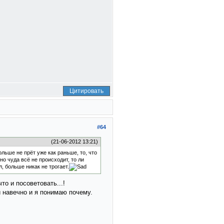
Цитировать
#64
(21-06-2012 13:21)
льше не прёт уже как раньше, то, что
о чуда всё не происходит, то ли
л, больше никак не трогает.
о и посоветовать...!
 навечно и я понимаю почему.