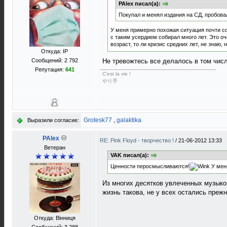
PAlex писал(а):
Покупал и менял издания на СД, пробовал
У меня примерно похожая ситуация почти со
с таким усердием собирал много лет. Это оч
возраст, то ли кризис средних лет, не знаю,
Откуда: IP
Сообщений: 2 792
Не тревожтесь все делалось в том числ
Репутация:
641
C'est la vie !
やり手
Grotesk77
,
galaktika
Выразили согласие:
PAlex
RE: Pink Floyd - творчество !
/
21-06-2012 13:33
Ветеран
VAK писал(а):
Ценности перосмысливаются!
У меня
Из многих десятков увлеченных музыкой
жизнь такова, не у всех остались прежн
Откуда: Вінниця