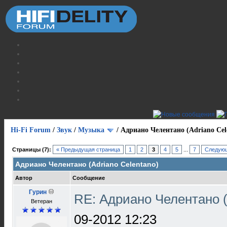
Hi-Fi Forum
/
Звук
/
Музыка
/
Адриано Челентано (Adriano Cel
Страницы (7):
« Предыдущая страница
1
2
3
4
5
...
7
Следующ
Адриано Челентано (Adriano Celentano)
Автор
Сообщение
Гурин
RE: Адриано Челентано (
Ветеран
09-2012 12:23