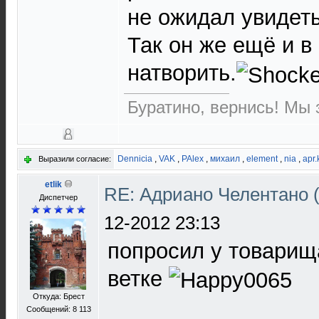
не ожидал увидет
Так он же ещё и в
натворить.
Буратино, вернись! Мы з
Dennicia
,
VAK
,
PAlex
,
михаил
,
element
,
nia
,
apr.
Выразили согласие:
etlik
RE: Адриано Челентано (
Диспетчер
12-2012 23:13
попросил у товарищ
ветке
Откуда: Брест
Сообщений: 8 113