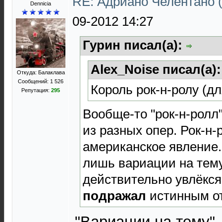
RE: Адриано Челентано (
Dennicia
09-2012 14:27
Гурин писал(а):
Alex_Noise писал(а)
Откуда: Балаклава
Сообщений: 1 526
Король рок-н-ролу (дл
Репутация:
295
Вообще-то "рок-н-ролл"
из разных опер. Рок-н-
американское явление. 
лишь вариации на тему
действительно увлёкся
подражал
истинным от
"Вариации на тему" 