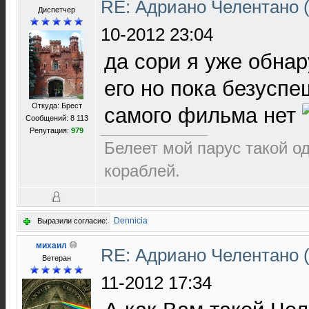
RE: Адриано Челентано (
Диспетчер
10-2012 23:04
да сори я уже обна
его но пока безуспе
Откуда: Брест
самого фильма нет
Сообщений: 8 113
Репутация:
979
Белеет мой парус такой о
кораблей.
Dennicia
Выразили согласие:
михаил
RE: Адриано Челентано (
Ветеран
11-2012 17:34