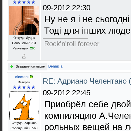
09-2012 22:30
Ну не я і не сьогодні
Тоді для інших люде
Откуда: Луцьк
Rock'n'roll forever
Сообщений: 731
Репутация:
260
Dennicia
Выразили согласие:
element
RE: Адриано Челентано (
Ветеран
09-2012 22:45
Приобрёл себе двой
компиляцию А.Челен
Откуда: Харьков
рольных вещей на 
Сообщений: 8 569