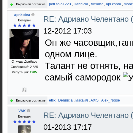
petr.solo1223
,
Dennicia
,
михаил
,
apr.kobra
,
monz
Выразили согласие:
apr.kobra
RE: Адриано Челентано (
Ветеран
12-2012 17:03
Он же часовщик,танц
одном лице.
Откуда: Донбасс
Талант не отнять, на
Сообщений: 2 885
Репутация:
1285
самый самородок
etlik
,
Dennicia
,
михаил
,
AXIS
,
Alex_Noise
Выразили согласие:
VAK
RE: Адриано Челентано (
Ветеран
01-2013 17:17