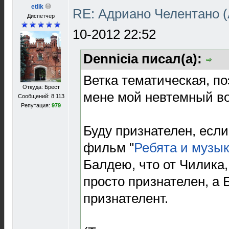
etlik
RE: Адриано Челентано (
Диспетчер
10-2012 22:52
Dennicia писал(а):
Ветка тематическая, по
Откуда: Брест
мене мой невтемный во
Сообщений: 8 113
Репутация:
979
Буду признателен, если 
фильм "
Ребята и музы
Балдею, что от Чилика,
просто признателен, 
признателент.