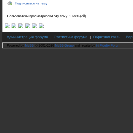
Подписаться на тему
Пользователи просматривают эту тему: 1 Гость(ей)
Администрация форума
Статистика форума
Обратная связь
Вер
|
|
|
Powered by
MyBB
, © 2001-2026
MyBB Group
and rewrite by
Hi Fidelity Forum