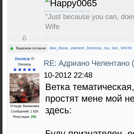
"Just because you can, doe
Wife
Alex_Noise
,
element
,
Dennicia
,
nia
,
lion
,
VASYA
Выразили согласие:
Dennicia
RE: Адриано Челентано (
Dennicia
10-2012 22:48
Ветка тематическая,
простят мене мой н
Откуда: Балаклава
здесь:
Сообщений: 1 526
Репутация:
295
Буду признателен, е