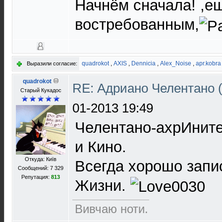
Начнём сначала! ,е
востребованным,
quadrokot
,
AXIS
,
Dennicia
,
Alex_Noise
,
apr.kobra
Выразили согласие:
quadrokot
RE: Адриано Челентано (
Старый Кукадос
01-2013 19:49
Челентано-ахрИнит
и Кино.
Откуда: Київ
Всегда хорошо запи
Сообщений: 7 329
Репутация:
813
Жизни.
Вивчаю ноти.