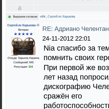
etlik
,
Сергей из Харькова
Выразили согласие:
Сергей из Харькова
RE: Адриано Челентано
Ветеран
24-11-2012 22:01
Nia спасибо за те
помнить своих гер
Откуда: Харьков,Украина
Сообщений: 845
При первой же во
Репутация:
324
лет назад попроси
дискографию Челе
сражён его
работоспособност