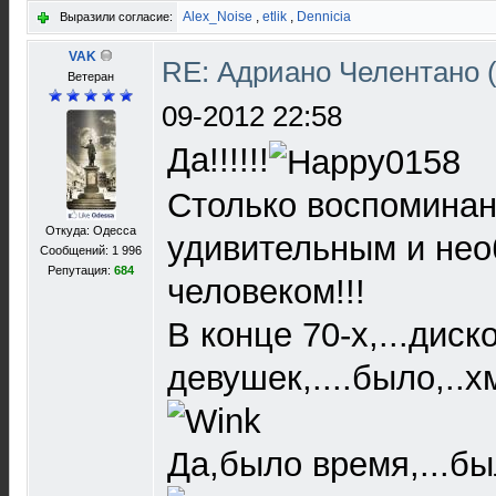
Alex_Noise
,
etlik
,
Dennicia
Выразили согласие:
VAK
RE: Адриано Челентано (
Ветеран
09-2012 22:58
Да!!!!!!
Столько воспоминан
Откуда: Одесса
удивительным и не
Сообщений: 1 996
Репутация:
684
человеком!!!
В конце 70-х,...диско
девушек,....было,..хм
Да,было время,...был