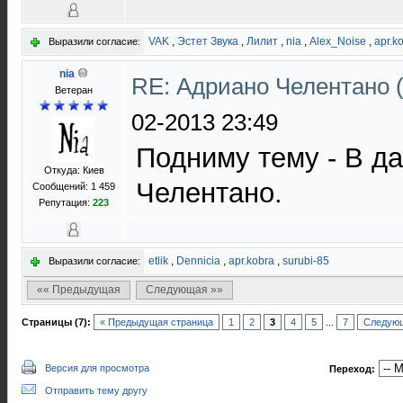
VAK
,
Эстет Звука
,
Лилит
,
nia
,
Alex_Noise
,
apr.k
Выразили согласие:
nia
RE: Адриано Челентано (
Ветеран
02-2013 23:49
Подниму тему - В д
Откуда: Киев
Челентано.
Сообщений: 1 459
Репутация:
223
etlik
,
Dennicia
,
apr.kobra
,
surubi-85
Выразили согласие:
«« Предыдущая
Следующая »»
Страницы (7):
« Предыдущая страница
1
2
3
4
5
...
7
Следующ
Версия для просмотра
Переход:
Отправить тему другу