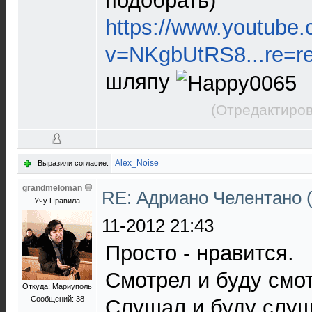
подобрать)
https://www.youtube
v=NKgbUtRS8...re=re
шляпу
(Отредактиров
Alex_Noise
Выразили согласие:
grandmeloman
RE: Адриано Челентано (
Учу Правила
11-2012 21:43
Просто - нравится.
Смотрел и буду смот
Откуда: Мариуполь
Сообщений: 38
Слушал и буду слуш