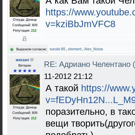
А как Вам такой Че
https://www.youtube
Откуда: Донецк
v=kziBbJmVFC8
Сообщений: 809
Репутация:
212
surubi-85
,
element
,
Alex_Noise
Выразили согласие:
михаил
RE: Адриано Челентано (
Ветеран
11-2012 21:12
А такой
https://www
v=fEDyHn12N...L_M
Откуда: Донецк
поразительно, в так
Сообщений: 809
Репутация:
212
вещи творить(другог