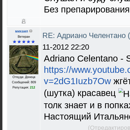
Без препарирования
михаил
RE: Адриано Челентано (
Ветеран
11-2012 22:20
Adriano Celentano - 
https://www.youtube
Откуда: Донецк
v=2dG1Iuzb7Ow
жгё
Сообщений: 809
Репутация:
212
(шутка) красавец
толк знает и в попк
Настоящий Италья
(Отредактиров