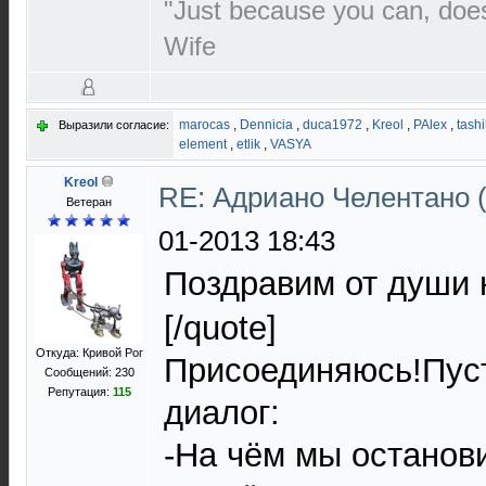
"Just because you can, doe
Wife
marocas
,
Dennicia
,
duca1972
,
Kreol
,
PAlex
,
tashi
Выразили согласие:
element
,
etlik
,
VASYA
Kreol
RE: Адриано Челентано (
Ветеран
01-2013 18:43
Поздравим от души
[/quote]
Откуда: Кривой Рог
Присоединяюсь!Пус
Сообщений: 230
Репутация:
115
диалог:
-На чём мы останови