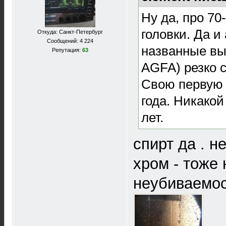
Ну да, про 7
головки. Да и
Откуда: Санкт-Петербург
Сообщений: 4 224
названные вы
Репутация:
63
AGFA) резко с
Свою первую д
года. Никакой
лет.
спирт да . н
хром - тоже 
неубиваемост