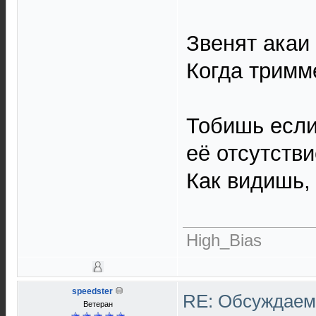
Звенят акаи
Когда тримме
Тобишь если
её отсутстви
Как видишь,
High_Bias
speedster
RE: Обсуждаем 
Ветеран