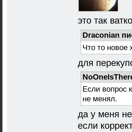
это так ватк
Draconian пи
Что то новое 
для перекупо
NoOneIsThere
Если вопрос к
не менял.
да у меня не
если коррект