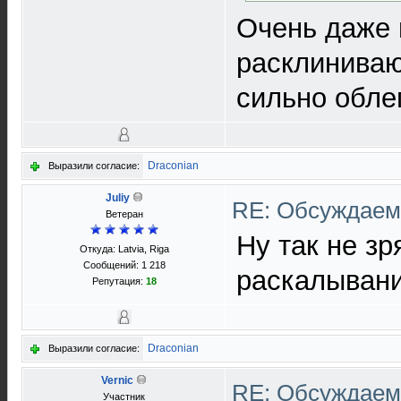
Очень даже 
расклиниваю
сильно обле
Draconian
Выразили согласие:
Juliy
RE: Обсуждаем 
Ветеран
Ну так не з
Откуда: Latvia, Riga
Сообщений: 1 218
раскалывани
Репутация:
18
Draconian
Выразили согласие:
Vernic
RE: Обсуждаем 
Участник