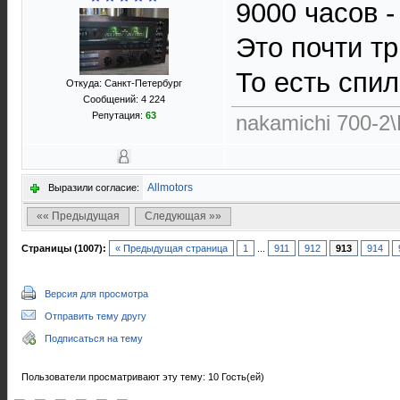
9000 часов -
Это почти тр
То есть спил
Откуда: Санкт-Петербург
Сообщений: 4 224
Репутация:
63
nakamichi 700-2\
Allmotors
Выразили согласие:
«« Предыдущая
Следующая »»
Страницы (1007):
« Предыдущая страница
1
...
911
912
913
914
Версия для просмотра
Отправить тему другу
Подписаться на тему
Пользователи просматривают эту тему: 10 Гость(ей)