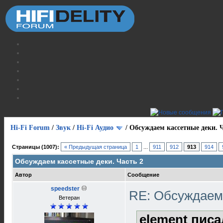
Hi-Fi Forum
/
Звук
/
Hi-Fi Аудио
/
Обсуждаем кассетные деки. Ч
Страницы (1007):
« Предыдущая страница
1
...
911
912
913
914
Обсуждаем кассетные деки. Часть 2
Автор
Сообщение
speedster
RE: Обсуждаем 
Ветеран
element писа