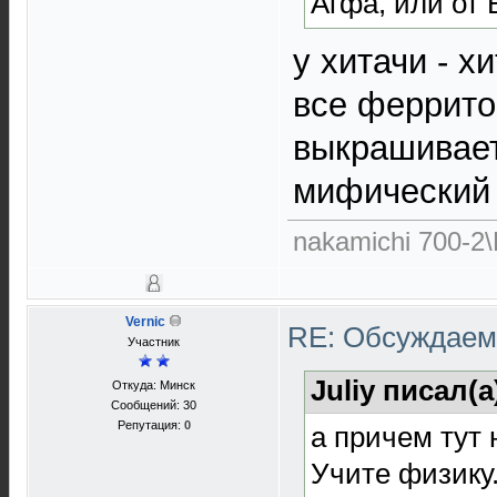
Агфа, или от 
у хитачи - х
все феррито
выкрашивает
мифический р
nakamichi 700-2\
Vernic
RE: Обсуждаем 
Участник
Juliy писал(а
Откуда: Минск
Сообщений: 30
Репутация:
0
а причем тут 
Учите физику