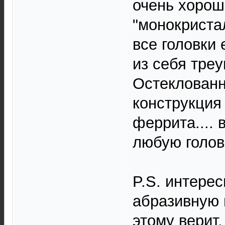
очень хороши
"монокриста
все головки 
из себя тре
Остеклованны
конструкция
феррита....
любую голов
P.S. интерес
абразивную п
этому верит.