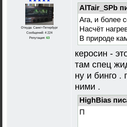
AlTair_SPb п
Ага, и более
Насчёт нагре
Откуда: Санкт-Петербург
Сообщений: 4 224
В природе ка
Репутация:
63
керосин - эт
там спец жид
ну и бинго .
ними .
HighBias пис
П