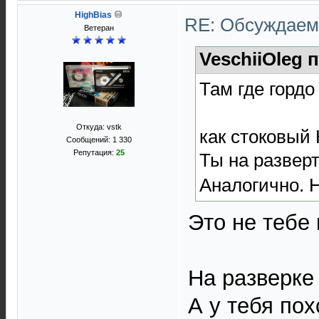
HighBias
RE: Обсуждаем 
Ветеран
VeschiiOleg 
Там где гордо
Откуда: vstk
как стоковый 
Сообщений: 1 330
Репутация:
25
Ты на развер
Аналогично. Н
Это не тебе 
На разверке
А у тебя по