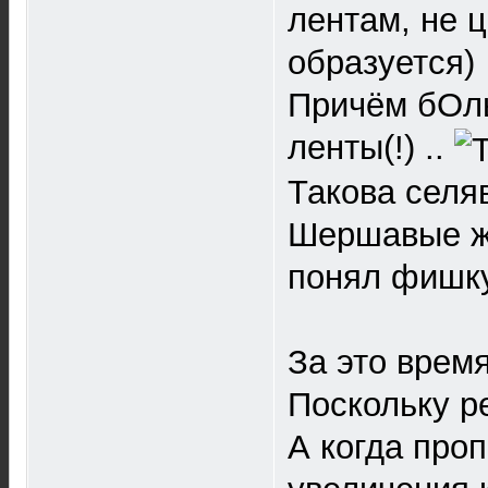
лентам, не ц
образуется)
Причём бОль
ленты(!) ..
Такова селяв
Шершавые же
понял фишку
За это врем
Поскольку р
А когда проп