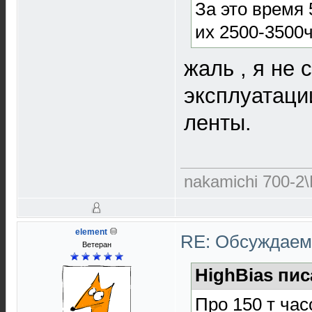
За это время
их 2500-3500
жаль , я не
эксплуатации
ленты.
nakamichi 700-2\
element
RE: Обсуждаем 
Ветеран
HighBias пис
Про 150 т час