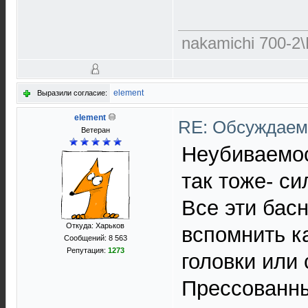
nakamichi 700-2\
element
Выразили согласие:
element
RE: Обсуждаем 
Ветеран
Неубиваемос
так тоже- с
Все эти бас
Откуда: Харьков
вспомнить к
Сообщений: 8 563
Репутация:
1273
головки или 
Прессованный