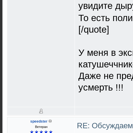
увидите ды
То есть поли
[/quote]
У меня в эк
катушеччник
Даже не пре
усмерть !!!
speedster
RE: Обсуждаем 
Ветеран