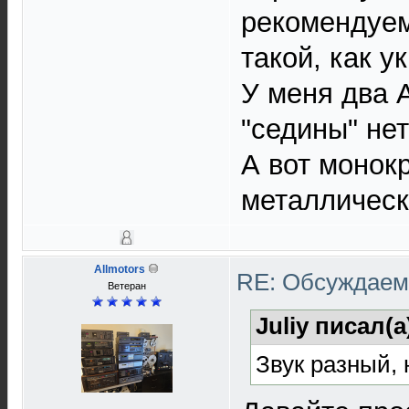
рекомендуем
такой, как у
У меня два А
"седины" нет
А вот монок
металлически
Allmotors
RE: Обсуждаем 
Ветеран
Juliy писал(а
Звук разный, 