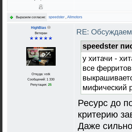
speedster
,
Allmotors
Выразили согласие:
HighBias
RE: Обсуждаем 
Ветеран
speedster пи
у хитачи - хит
все ферритов
Откуда: vstk
выкрашивается
Сообщений: 1 330
Репутация:
25
мифический ре
Ресурс до п
критерию за
Даже сильно