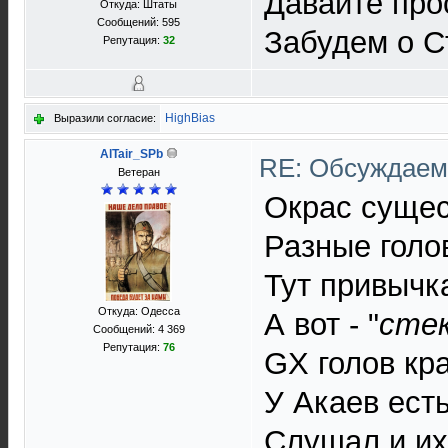
Давайте про
Откуда: Штаты
Сообщений: 595
Забудем о С
Репутация:
32
HighBias
Выразили согласие:
AlTair_SPb
RE: Обсуждаем 
Ветеран
Окрас сущес
Разные голо
Тут привычк
Откуда: Одесса
А вот - "
стек
Сообщений: 4 369
Репутация:
76
GX голов кра
У Акаев есть
Слушал и их