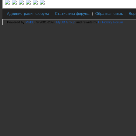
Администрация форума
Статистика форума
Обратная связь
Вер
|
|
|
Powered by
MyBB
, © 2001-2026
MyBB Group
and rewrite by
Hi Fidelity Forum