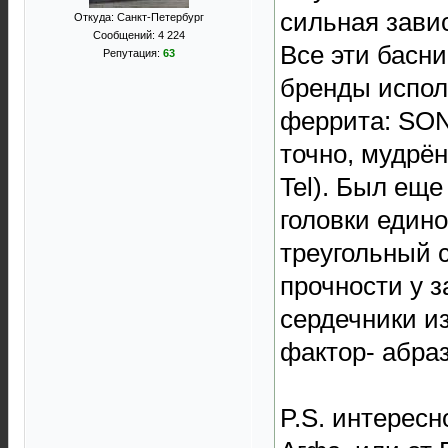
сильная зави
Откуда: Санкт-Петербург
Сообщений: 4 224
Все эти басни
Репутация:
63
бренды испол
феррита: SONY
точно, мудрён
Tel). Был еще
головки едино
треугольный 
прочности у з
сердечники из
фактор- абра
P.S. интересн