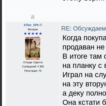
AlTair_SPb
RE: Обсуждаем 
Ветеран
Когда покупа
продаван не 
В итоге там
Откуда: Одесса
на планку с 
Сообщений: 4 369
Репутация:
76
Играл на слу
на эту втор
а деку полн
Она кстати 