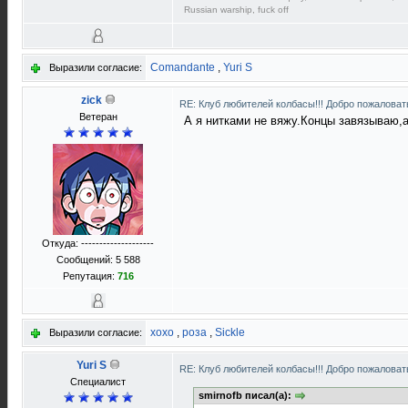
Russian warship, fuck off
Comandante
,
Yuri S
Выразили согласие:
zick
RE: Клуб любителей колбасы!!! Добро пожаловать
Ветеран
А я нитками не вяжу.Концы завязываю,
Откуда: --------------------
Сообщений: 5 588
Репутация:
716
xoxo
,
роза
,
Sickle
Выразили согласие:
Yuri S
RE: Клуб любителей колбасы!!! Добро пожаловать
Специалист
smirnofb писал(а):