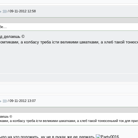
 :)))
/
09-11-2012 12:58
е....
од делаешь ©
омтиками, а колбасу треба істи великими шматками, а хлеб такой тонюс
 :)))
/
09-11-2012 13:07
лаешь ©
ками, а колбасу треба істи великими шматками, а хлеб такой тонюсенький ток для пр
ло на что положить, ну не в руках же ее держать