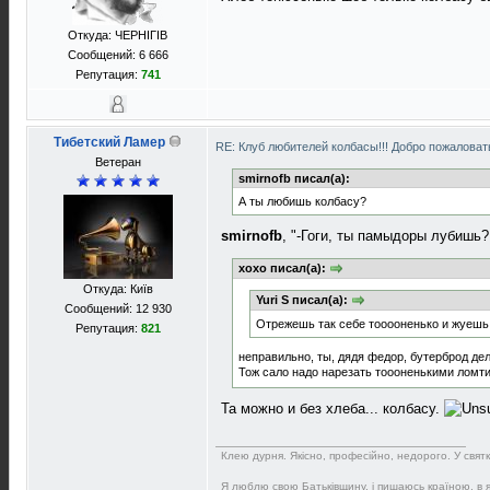
Откуда: ЧЕРНIГIВ
Сообщений: 6 666
Репутация:
741
Тибетский Ламер
RE: Клуб любителей колбасы!!! Добро пожаловать
Ветеран
smirnofb писал(а):
А ты любишь колбасу?
smirnofb
, "-Гоги, ты памыдоры лубишь? 
xoxo писал(а):
Откуда: Київ
Yuri S писал(а):
Сообщений: 12 930
Отрежешь так себе тооооненько и жуешь с
Репутация:
821
неправильно, ты, дядя федор, бутерброд де
Тож сало надо нарезать тоооненькими ломти
Та можно и без хлеба... колбасу.
Клею дурня. Якісно, професійно, недорого. У святков
Я люблю свою Батьківщину, і пишаюсь країною, в як