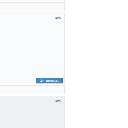
#28
Цитировать
#29