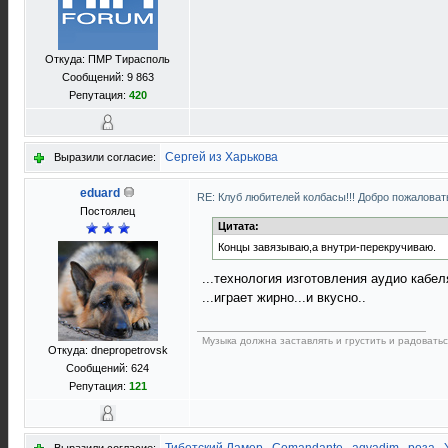
Откуда: ПМР Тирасполь
Сообщений: 9 863
Репутация:
420
Сергей из Харькова
Выразили согласие:
eduard
RE: Клуб любителей колбасы!!! Добро пожаловать
Постоялец
Цитата:
Концы завязываю,а внутри-перекручиваю.
...технология изготовления аудио кабеля
...играет жирно...и вкусно..
Музыка должна заставлять и грустить и радоватьс
Откуда: dnepropetrovsk
Сообщений: 624
Репутация:
121