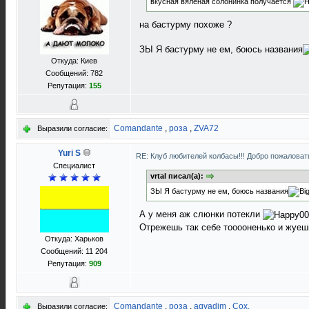
вкусная вяленая солонинка получается
на бастурму похоже ?
ЗЫ Я бастурму не ем, боюсь названия
Откуда: Киев
Сообщений: 782
Репутация:
155
Comandante
,
роза
,
ZVA72
Выразили согласие:
Yuri S
RE: Клуб любителей колбасы!!! Добро пожаловать
Специалист
vrtal писал(а):
ЗЫ Я бастурму не ем, боюсь названия
А у меня аж слюнки потекли
Отрежешь так себе тооооненько и жуешь
Откуда: Харьков
Сообщений: 11 204
Репутация:
909
Comandante
,
роза
,
aqvadim
,
Cox.
Выразили согласие: