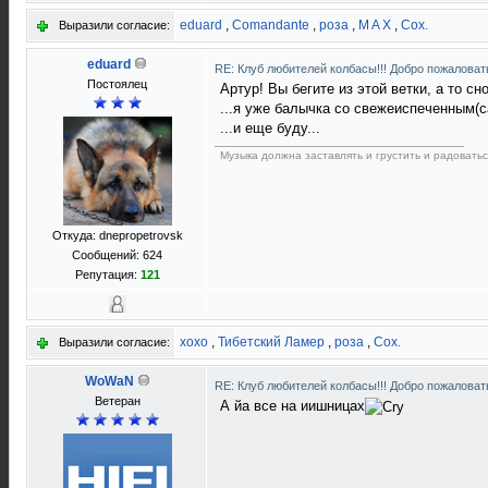
eduard
,
Comandante
,
роза
,
M A X
,
Cox.
Выразили согласие:
eduard
RE: Клуб любителей колбасы!!! Добро пожаловать
Постоялец
Артур! Вы бегите из этой ветки, а то сн
...я уже балычка со свежеиспеченным(с
...и еще буду...
Музыка должна заставлять и грустить и радоватьс
Откуда: dnepropetrovsk
Сообщений: 624
Репутация:
121
xoxo
,
Тибетский Ламер
,
роза
,
Cox.
Выразили согласие:
WoWaN
RE: Клуб любителей колбасы!!! Добро пожаловать
Ветеран
А йа все на иишницах