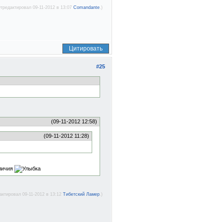
Отредактировал 09-11-2012 в 13:07
Comandante
.)
Цитировать
#25
(09-11-2012 12:58)
(09-11-2012 11:28)
иличия
актировал 09-11-2012 в 13:12
Тибетский Ламер
.)