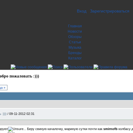
Вход
Зарегистрироваться
Главная
Новости
Обзоры
Статьи
Музыка
Бренды
Каталог
обро пожаловать :)))
а »
 :)))
/
09-11-2012 02:31
воруют
... Беру свиную качалочку, мариную сутки почти как
smirnofb
колбасу д