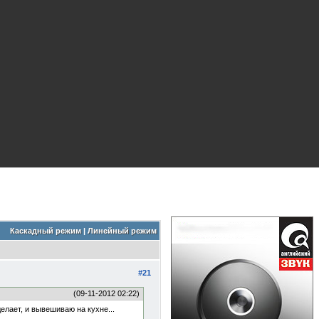
Каскадный режим
|
Линейный режим
#21
(09-11-2012 02:22)
елает, и вывешиваю на кухне...