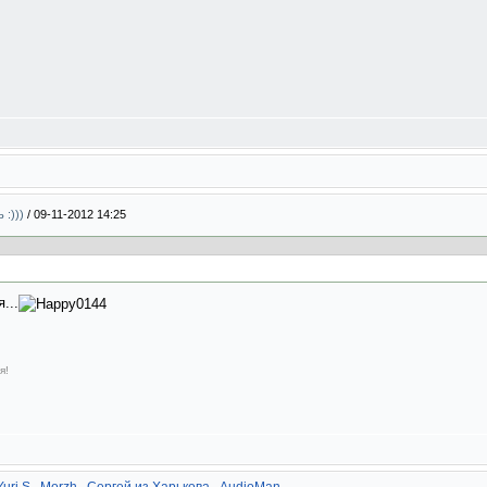
 :)))
/
09-11-2012 14:25
...
я!