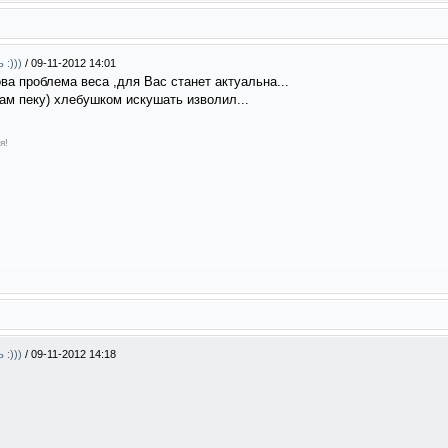
 :)))
/
09-11-2012 14:01
ова проблема веса ,для Вас станет актуальна...
ам пеку) хлебушком искушать изволил...
я!
 :)))
/
09-11-2012 14:18