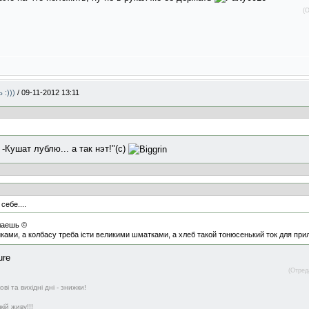
(
 :)))
/
09-11-2012 13:11
-Кушат лублю... а так нэт!"(с)
ебе....
лаешь ©
ками, а колбасу треба істи великими шматками, а хлеб такой тонюсенький ток для пр
(Отред
і та вихідні дні - знижки!
ій живу!!!