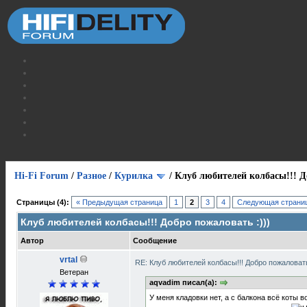
Hi-Fi Forum
/
Разное
/
Курилка
/
Клуб любителей колбасы!!! Д
Страницы (4):
« Предыдущая страница
1
2
3
4
Следующая страниц
Клуб любителей колбасы!!! Добро пожаловать :)))
Автор
Сообщение
vrtal
RE: Клуб любителей колбасы!!! Добро пожаловать
Ветеран
aqvadim писал(а):
У меня кладовки нет, а с балкона всё коты 