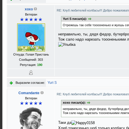
xoxo
RE: Клуб любителей колбасы!!! Добро пожаловать
Ветеран
Yuri S писал(а):
Отрежешь так себе тооооненько и жуешь себ
неправильно, ты, дядя федор, бутербр
Тож сало надо нарезать тоооненькими л
Откуда: Голая Пристань
Сообщений: 303
Репутация:
190
Yuri S
Выразили согласие:
Comandante
RE: Клуб любителей колбасы!!! Добро пожаловать
Ветеран
xoxo писал(а):
неправильно, ты, дядя федор, бутерброд де
Тож сало надо нарезать тоооненькими ломти
Таки да
Хлеб тонюсенько шоб только колбасу бы