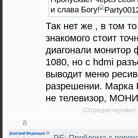
и слава Богу!
Так нет же , в том то
знакомого стоит точ
диагонали монитор 
1080, но с hdmi раз
выводит меню ресиве
разрешении. Марка P
не телевизор, МОН
(Отредактировал 
Дмитрий Медведев
RE: Проблема с перех