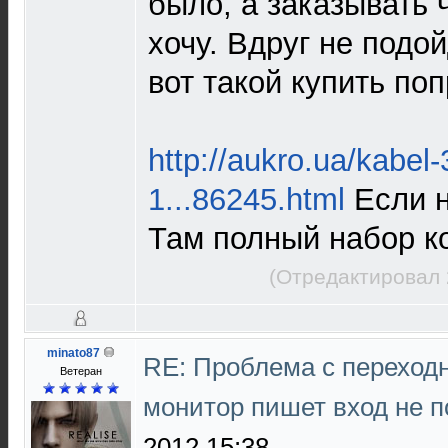
было, а заказывать 
хочу. Вдруг не подо
вот такой купить по
http://aukro.ua/kabel
1...86245.html
Если н
Там полный набор к
(Отредактировал 
minato87
RE: Проблема с переход
Ветеран
монитор пишет вход не 
2012 15:38