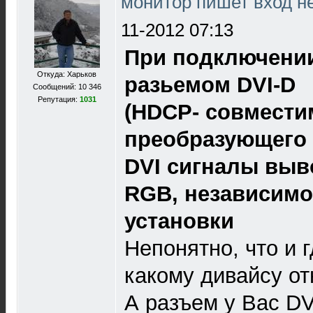
монитор пишет вход н
11-2012 07:13
При подключении
Откуда: Харьков
разьемом DVI-D
Сообщений: 10 346
Репутация:
1031
(HDCP- совмести
преобразующего 
DVI сигналы выв
RGB, независимо
установки
Непонятно, что и 
какому дивайсу от
А разъем у Вас DV