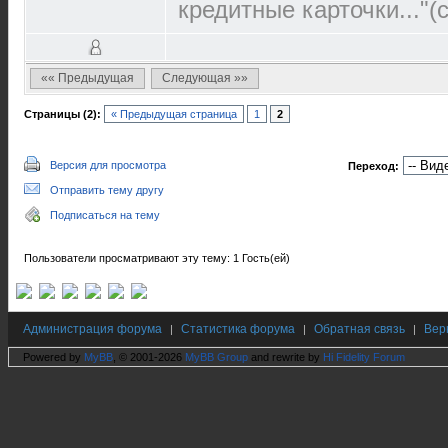
кредитные карточки..."(с
«« Предыдущая
Следующая »»
Страницы (2):
« Предыдущая страница
1
2
Версия для просмотра
Переход:
Отправить тему другу
Подписаться на тему
Пользователи просматривают эту тему: 1 Гость(ей)
Администрация форума
Статистика форума
Обратная связь
Вер
|
|
|
Powered by
MyBB
, © 2001-2026
MyBB Group
and rewrite by
Hi Fidelity Forum