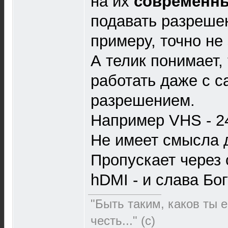
на их
современн
подавать разрешен
примеру, точно не
А телик понимает,
работать даже с 
разрешением.
Например VHS - 2
Не имеет смысла 
Пропускает через 
hDMI - и слава Бог
"Быть таким, каков ты е
честь..." (c)