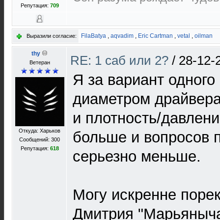
Репутация:
709
FilaBatya
,
aqvadim
,
Eric Cartman
,
vetal
,
oilman
Выразили согласие:
thy
RE: 1 саб или 2?
/
28-12-
Ветеран
Я за вариант одного
диаметром драйвера 
и плотность/давлени
Откуда: Харьков
больше и вопросов 
Сообщений: 300
Репутация:
618
серьезно меньше.
Могу искренне поре
Дмитрия "Марьяныча