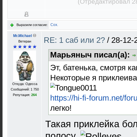
(Отредактировал 2
Cox.
Выразили согласие:
Mr.Michael
RE: 1 саб или 2?
/
28-12-
Ветеран
Марьяныч писал(а):
Эт, батенька, смотря ка
Некоторые я приклеива
Откуда: Одесса
Сообщений: 1 750
Репутация:
264
https://hi-fi-forum.net/f
легко!
Такая приклейка бо
полосу.