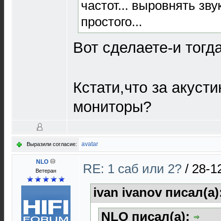
частот... выровнять зв
простого...
Вот сделаете-и тогд
Кстати,что за акуст
мониторы?
avatar
Выразили согласие:
NLO
RE: 1 саб или 2?
/
28-1
Ветеран
ivan ivanov писал(а)
NLO писал(а):