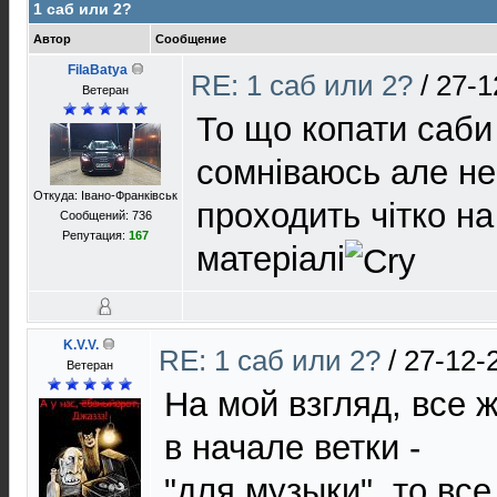
1 саб или 2?
Автор
Сообщение
FilaBatya
RE: 1 саб или 2?
/
27-1
Ветеран
То що копати саби
сомніваюсь але не
Откуда: Івано-Франківськ
проходить чітко н
Сообщений: 736
Репутация:
167
матеріалі
K.V.V.
RE: 1 саб или 2?
/
27-12-
Ветеран
На мой взгляд, все ж
в начале ветки -
"для музыки", то все