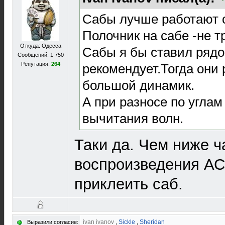
Cабы лучше работают 
Полочник на сабе -не т
Откуда: Одесса
Сабы я бы ставил рядо
Сообщений: 1 750
Репутация:
264
рекомендует.Тогда они 
большой динамик.
А при разносе по угла
вычитания волн.
Таки да. Чем ниже ч
воспроизведения АС
приклеить саб.
ivan ivanov
,
Sickle
,
Sheridan
Выразили согласие: