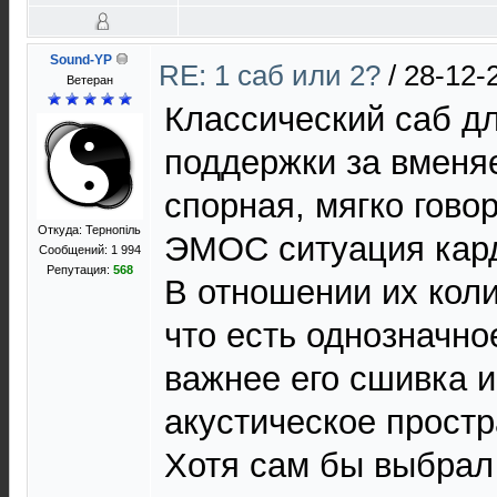
Sound-YP
RE: 1 саб или 2?
/
28-12-
Ветеран
Классический саб д
поддержки за вменя
спорная, мягко гово
Откуда: Тернопіль
ЭМОС ситуация кард
Сообщений: 1 994
Репутация:
568
В отношении их кол
что есть однозначно
важнее его сшивка и
акустическое простр
Хотя сам бы выбрал