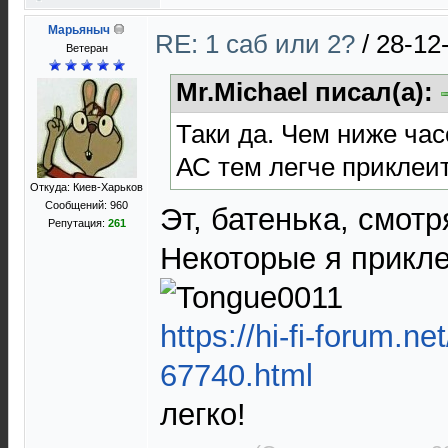
Марьяныч
RE: 1 саб или 2?
/
28-12
Ветеран
Mr.Michael писал(а):
Таки да. Чем ниже ча
АС тем легче приклеит
Откуда: Киев-Харьков
Сообщений: 960
Эт, батенька, смотр
Репутация:
261
Некоторые я прикле
https://hi-fi-forum.ne
67740.html
легко!