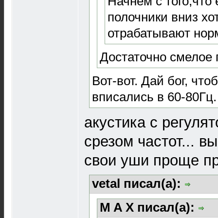
Начнем с того,что
полочники вниз хот
отрабатывают норм
Достаточно смелое 
Вот-вот. Дай бог, что
вписались в 60-80Гц.
акустика с регуля
срезом частот... в
свои уши проще про
vetal писал(а):
M A X писал(а):