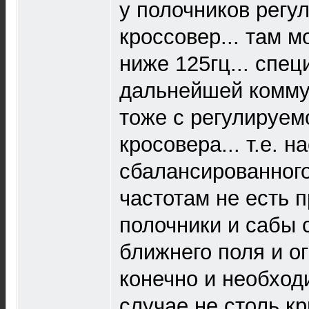
у полочников регу
кроссовер... там м
ниже 125гц... спе
дальнейшей коммут
тоже с регулируем
кросовера... т.е. н
сбалансированного
частотам не есть 
полочники и сабы 
ближнего поля и о
конечно и необход
случае не столь кр