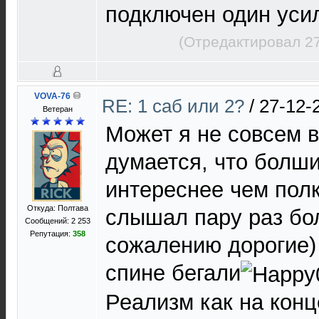
подключен один уси
(Отредактировал 27
VOVA-76
RE: 1 саб или 2?
/
27-12-
Ветеран
Может я не совсем в
думается, что болши
интереснее чем полк
Откуда: Полтава
слышал пару раз бо
Сообщений: 2 253
Репутация:
358
сожалению дорогие)
спине бегали
Реализм как на конц