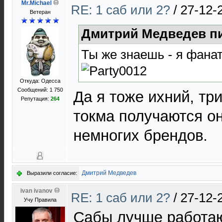
Mr.Michael
RE: 1 саб или 2?
/
27-12-
Ветеран
Дмитрий Медведев пи
Ты же знаешь - я фанат
Откуда: Одесса
Сообщений: 1 750
Да я тоже ихний, тр
Репутация:
264
токма получаются о
немногих брендов.
Дмитрий Медведев
Выразили согласие:
ivan ivanov
RE: 1 саб или 2?
/
27-12-
Учу Правила
Cабы лучше работаю