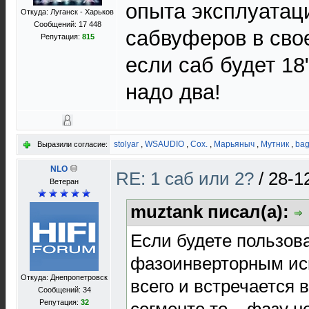
опыта эксплуатаци
Откуда: Луганск - Харьков
Сообщений: 17 448
сабвуферов в сво
Репутация:
815
если саб будет 18"
надо два!
stolyar
,
WSAUDIO
,
Cox.
,
Марьяныч
,
Мутник
,
ba
Выразили согласие:
NLO
RE: 1 саб или 2?
/
28-1
Ветеран
muztank писал(а):
Если будете пользов
фазоинверторным ис
Откуда: Днепропетровск
всего и встречается
Сообщений: 34
Репутация:
32
сегменте,то... фазу 