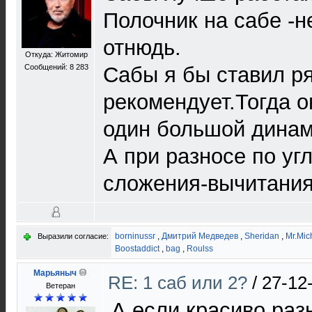
Полочник на сабе -н
отнюдь.
Откуда: Житомир
Сообщений: 8 283
Сабы я бы ставил р
рекомендует.Тогда о
один большой динам
А при разносе по у
сложения-вычитания
borninussr
,
Дмитрий Медведев
,
Sheridan
,
Mr.Mic
Выразили согласие:
Boostaddict
,
bag
,
Roulss
Марьяныч
RE: 1 саб или 2?
/
27-12
Ветеран
А если красиво раз