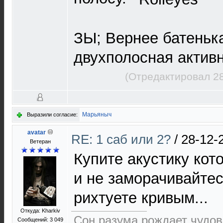
ЗЫ; Вернее батенька
двухполосная актив
(Отредактировал 28
Марьяныч
Выразили согласие:
avatar
RE: 1 саб или 2?
/
28-12-
Ветеран
Купите акустику кот
и не заморачивайтесь
рихтуете кривым...
Откуда: Kharkiv
Сон разума рождает чудо
Сообщений: 3 049