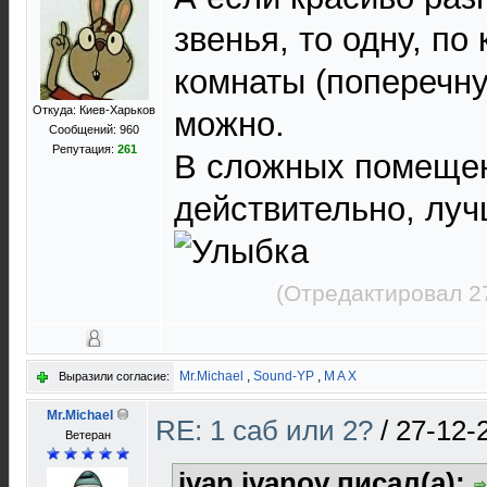
звенья, то одну, по
комнаты (поперечн
Откуда: Киев-Харьков
можно.
Сообщений: 960
Репутация:
261
В сложных помещен
действительно, лучш
(Отредактировал 2
Mr.Michael
,
Sound-YP
,
M A X
Выразили согласие:
Mr.Michael
RE: 1 саб или 2?
/
27-12-
Ветеран
ivan ivanov писал(а):