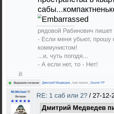
сабы...компактненько
рядовой Рабинович пишет 
- Если меня убьют, прошу 
коммунистом!
...и, чуть погодя...
- А если нет, то - Нет!
Дмитрий Медведев
,
ivan ivanov
,
Sound-YP
Выразили согласие:
Mr.Michael
RE: 1 саб или 2?
/
27-12-
Ветеран
Дмитрий Медведев пи