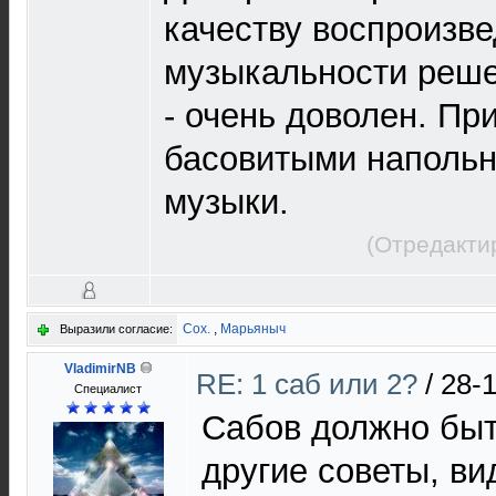
качеству воспроизве
музыкальности реше
- очень доволен. Пр
басовитыми напольн
музыки.
(Отредакти
Cox.
,
Марьяныч
Выразили согласие:
VladimirNB
RE: 1 саб или 2?
/
28-1
Специалист
Сабов должно быть
другие советы, ви