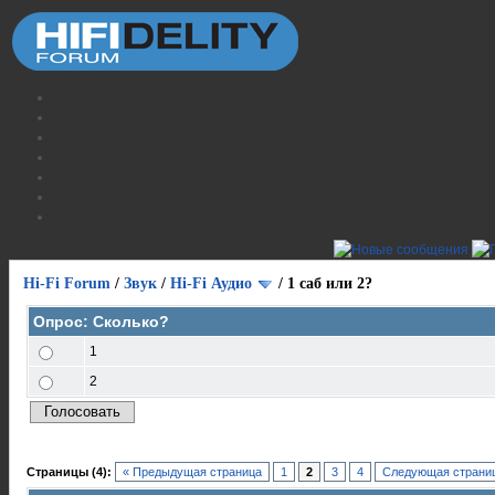
Hi-Fi Forum
/
Звук
/
Hi-Fi Аудио
/
1 саб или 2?
Опрос: Сколько?
1
2
Страницы (4):
« Предыдущая страница
1
2
3
4
Следующая страниц