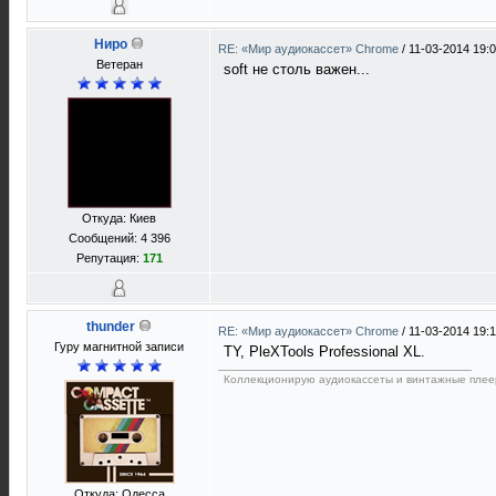
Ниро
RE: «Мир аудиокассет» Chrome
/
11-03-2014 19:
Ветеран
soft не столь важен...
Откуда: Киев
Сообщений: 4 396
Репутация:
171
thunder
RE: «Мир аудиокассет» Chrome
/
11-03-2014 19:1
Гуру магнитной записи
TY, PleXTools Professional XL.
Коллекционирую аудиокассеты и винтажные плее
Откуда: Одесса