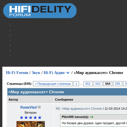
Hi-Fi Forum
/
Звук
/
Hi-Fi Аудио
/
«Мир аудиокассет» Chrome
Страницы (839):
« Предыдущая страница
1
...
552
553
554
555
5
«Мир аудиокассет» Chrome
Автор
Сообщение
RawaVlad
RE: «Мир аудиокассет» Chrome
/
11-03-2014 14:
Ветеран
Pilot405 писал(а):
На базаре два дурака: один продает, другой