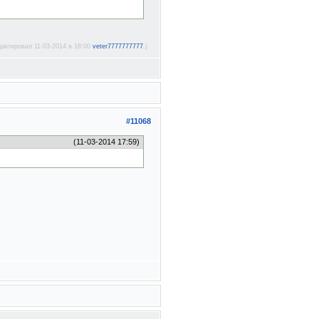
дактировал 11-03-2014 в 18:00
veter7777777777
.)
#11068
(11-03-2014 17:59)