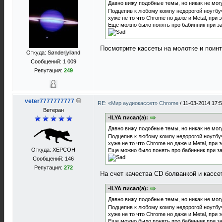
Давно вижу подобные темы, но никак не могу
Подцепив к любому компу недорогой ноутбу
хуже не то что Chrome но даже и Metal, при 
Еще можно было понять про бабинник при зап
Посмотрите кассеты на молотке и поинт
Откуда: Sønderjylland
Сообщений: 1 009
Репутация:
249
veter7777777777
RE: «Мир аудиокассет» Chrome
/
11-03-2014 17:
Ветеран
-ILYA писал(а):
Давно вижу подобные темы, но никак не могу
Подцепив к любому компу недорогой ноутбу
хуже не то что Chrome но даже и Metal, при 
Откуда: XEРСОН
Еще можно было понять про бабинник при зап
Сообщений: 146
Репутация:
272
На счет качества CD болванкой и кассет
-ILYA писал(а):
Давно вижу подобные темы, но никак не могу
Подцепив к любому компу недорогой ноутбу
хуже не то что Chrome но даже и Metal, при 
Еще можно было понять про бабинник при зап