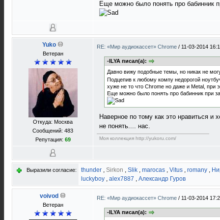
Еще можно было понять про бабинник пр
Yuko
RE: «Мир аудиокассет» Chrome
/
11-03-2014 16:
Ветеран
-ILYA писал(а):
Давно вижу подобные темы, но никак не могу
Подцепив к любому компу недорогой ноутбу
хуже не то что Chrome но даже и Metal, при 
Еще можно было понять про бабинник при зап
Наверное по тому как это нравиться и 
Откуда: Москва
не понять.... нас.
Сообщений: 483
Моя коллекция http://yukoru.com/
Репутация:
69
thunder
,
Sirkon
,
Slik
,
marocas
,
Vitus
,
romany
,
Ни
Выразили согласие:
luckyboy
,
alex7887
,
Александр Гуров
voivod
RE: «Мир аудиокассет» Chrome
/
11-03-2014 17:
Ветеран
-ILYA писал(а):