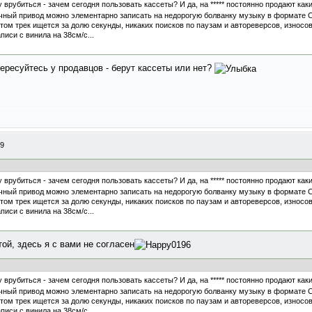
 врубиться - зачем сегодня пользовать кассеты? И да, на ***** постоянно продают каки
чный привод можно элементарно записать на недорогую болванку музыку в формате CD
этом трек ищется за долю секунды, никаких поисков по паузам и автореверсов, износов 
иси с винила на 38см/с...
ересуйтесь у продавцов - берут кассеты или нет?
59
 врубиться - зачем сегодня пользовать кассеты? И да, на ***** постоянно продают каки
чный привод можно элементарно записать на недорогую болванку музыку в формате CD
этом трек ищется за долю секунды, никаких поисков по паузам и автореверсов, износов 
иси с винила на 38см/с...
ой, здесь я с вами не согласен
 врубиться - зачем сегодня пользовать кассеты? И да, на ***** постоянно продают каки
чный привод можно элементарно записать на недорогую болванку музыку в формате CD
этом трек ищется за долю секунды, никаких поисков по паузам и автореверсов, износов 
иси с винила на 38см/с...