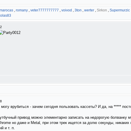
marocas
,
romany
,
veter7777777777
,
voivod
,
3ton
,
werter
,
Sirkon
,
Supermurzic
kolas83
32
08
могу врубиться - зачем сегодня пользовать кассеты? И да, на ***** пост
утбучный привод можно элементарно записать на недорогую болванку м
Chrome но даже и Metal, при этом трек ищется за долю секунды, никаких 
й и т. п.