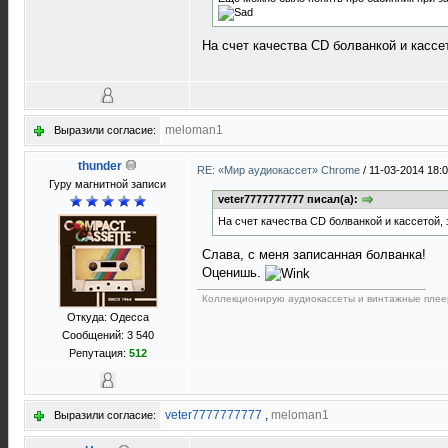
На счет качества CD болванкой и кассе
meloman1
Выразили согласие:
thunder
RE: «Мир аудиокассет» Chrome
/
11-03-2014 18:
Гуру магнитной записи
veter7777777777 писал(а):
На счет качества CD болванкой и кассетой, 
Слава, с меня записанная болванка!
Оценишь.
Коллекционирую аудиокассеты и винтажные плее
Откуда: Одесса
Сообщений: 3 540
Репутация:
512
veter7777777777
,
meloman1
Выразили согласие: