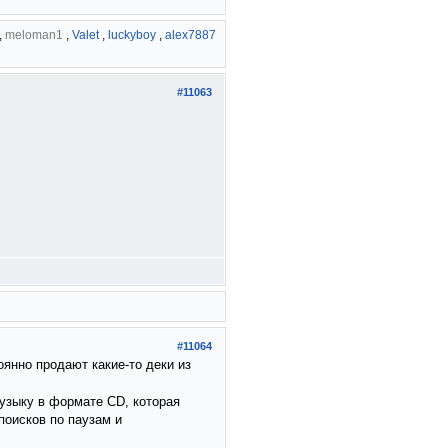
,
meloman1
,
Valet
,
luckyboy
,
alex7887
#11063
#11064
оянно продают какие-то деки из
узыку в формате CD, которая
поисков по паузам и