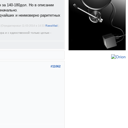
н за 140-180дол. Но в описании
значально.
едчайших и неимоверно раритетных
(Отредактировал 11-03-2014 в 14:53
RawaVlad
.)
ора и с единственной только целью -
#11062