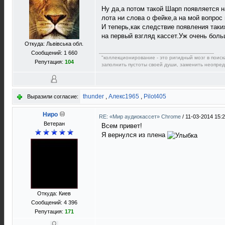
Ну да,а потом такой Шарп появляется 
лота ни слова о фейке,а на мой вопрос 
И теперь,как следствие появления так
на первый взгляд кассет.Уж очень боль
Откуда: Львівська обл.
Сообщений: 1 660
"коллекционирование - это ригидный мозг в поис
Репутация:
104
заполнить пустоты своей души, заменить неопре
thunder
,
Алекс1965
,
Pilot405
Выразили согласие:
Ниро
RE: «Мир аудиокассет» Chrome
/
11-03-2014 15:
Ветеран
Всем привет!
Я вернулся из плена
Откуда: Киев
Сообщений: 4 396
Репутация:
171