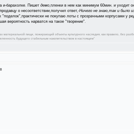
на и-барахолке. Пишет
демо
,пленки в нем как минимум 60мин. и уходит о
продавцу о несоответствии,получил ответ,-
Ничего не знаю,так и было и
их "поделок",практически не покупаю лоты с прозрачными корпусами у р
шая вероятность нарватся на такое "творение".
ках материальной пищи, пожирающий объекты культурного наследия, как правило, без разб
деленность будущего стабильным накопительством в настоящем"
28