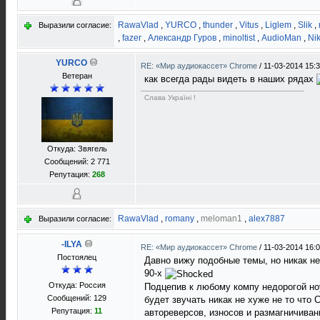
RawaVlad
,
YURCO
,
thunder
,
Vitus
,
Liglem
,
Slik
,
Выразили согласие:
,
fazer
,
Александр Гуров
,
minoltist
,
AudioMan
,
Ni
YURCO
RE: «Мир аудиокассет» Chrome
/
11-03-2014 15:
Ветеран
как всегда рады видеть в наших рядах
Слава Україні !
Откуда: Звягель
Сообщений: 2 771
Репутация:
268
RawaVlad
,
romany
,
meloman1
,
alex7887
Выразили согласие:
-ILYA
RE: «Мир аудиокассет» Chrome
/
11-03-2014 16:
Постоялец
Давно вижу подобные темы, но никак не 
90-х
Откуда: Россия
Подцепив к любому компу недорогой но
Сообщений: 129
будет звучать никак не хуже не то что 
Репутация:
11
автореверсов, износов и размагничивани