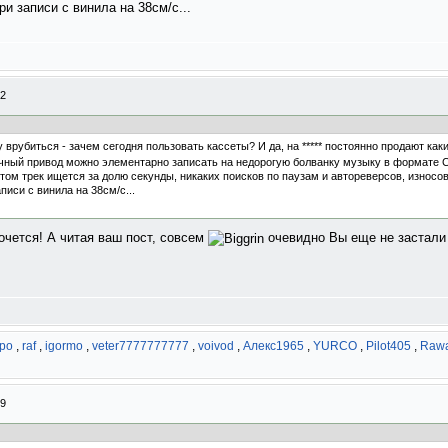
и записи с винила на 38см/с...
12
 врубиться - зачем сегодня пользовать кассеты? И да, на ***** постоянно продают каки
чный привод можно элементарно записать на недорогую болванку музыку в формате CD
этом трек ищется за долю секунды, никаких поисков по паузам и автореверсов, износов 
иси с винила на 38см/с...
хочется! А читая ваш пост, совсем
очевидно Вы еще не застали 
ро
,
raf
,
igormo
,
veter7777777777
,
voivod
,
Алекс1965
,
YURCO
,
Pilot405
,
Raw
29