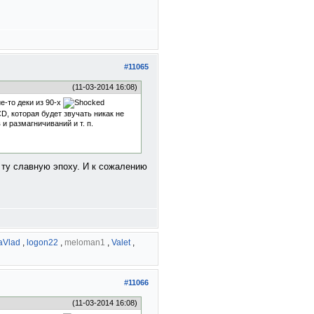
#11065
(11-03-2014 16:08)
е-то деки из 90-х
, которая будет звучать никак не
и размагничиваний и т. п.
ту славную эпоху. И к сожалению
aVlad
,
logon22
,
meloman1
,
Valet
,
#11066
(11-03-2014 16:08)