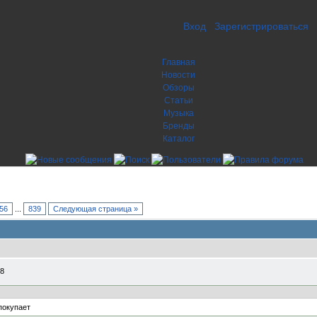
Вход
Зарегистрироваться
Главная
Новости
Обзоры
Статьи
Музыка
Бренды
Каталог
56
...
839
Следующая страница »
28
 покупает