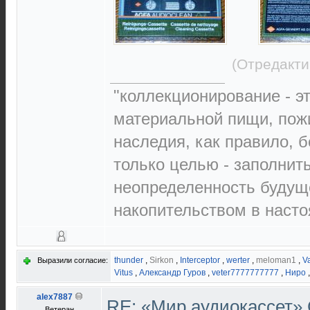
(Отредакти
"коллекционирование - э
материальной пищи, пож
наследия, как правило, б
только целью - заполнит
неопределенность будущ
накопительством в наст
thunder
,
Sirkon
,
Interceptor
,
werter
,
meloman1
,
Va
Выразили согласие:
Vitus
,
Александр Гуров
,
veter7777777777
,
Ниро
alex7887
RE: «Мир аудиокассет»
Ветеран