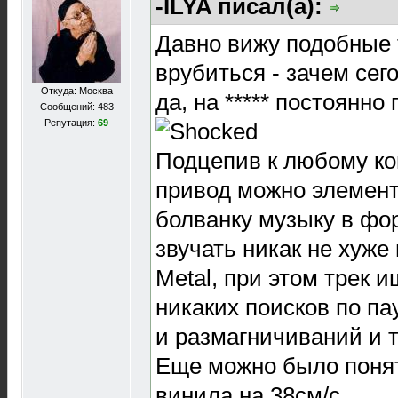
-ILYA писал(а):
Давно вижу подобные т
врубиться - зачем сег
Откуда: Москва
да, на ***** постоянно
Сообщений: 483
Репутация:
69
Подцепив к любому ко
привод можно элемент
болванку музыку в фо
звучать никак не хуже
Metal, при этом трек 
никаких поисков по па
и размагничиваний и т.
Еще можно было понят
винила на 38см/с...