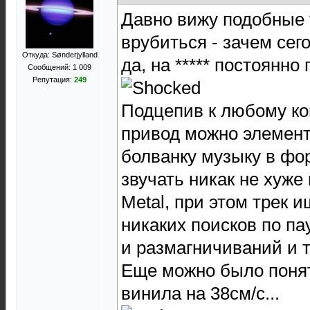
Давно вижу подобные т
врубиться - зачем сег
Откуда: Sønderjylland
да, на ***** постоянно
Сообщений: 1 009
Репутация:
249
Подцепив к любому ко
привод можно элемент
болванку музыку в фо
звучать никак не хуже
Metal, при этом трек 
никаких поисков по па
и размагничиваний и т.
Еще можно было понят
винила на 38см/с...