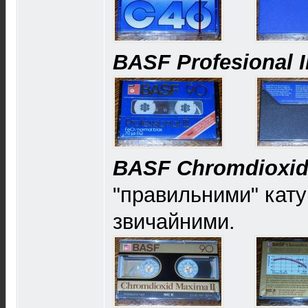
BASF Profesional II
BASF Chromdioxid
"правильними" катуш
звичайними.