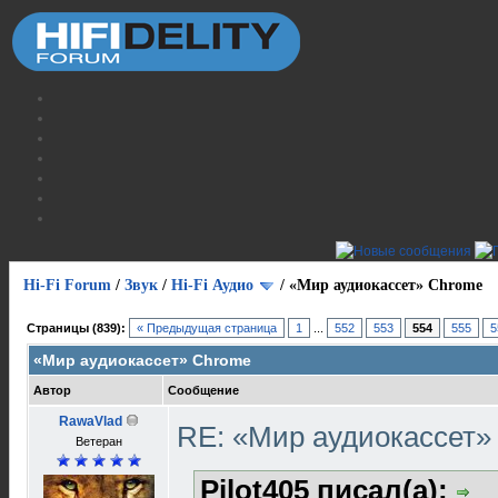
Hi-Fi Forum
/
Звук
/
Hi-Fi Аудио
/
«Мир аудиокассет» Chrome
Страницы (839):
« Предыдущая страница
1
...
552
553
554
555
5
«Мир аудиокассет» Chrome
Автор
Сообщение
RawaVlad
RE: «Мир аудиокассет
Ветеран
Pilot405 писал(а):