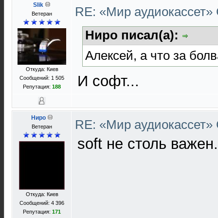
Slik
RE: «Мир аудиокассет»
Ветеран
Ниро писал(а):
Алексей, а что за бол
Откуда: Киев
И софт...
Сообщений: 1 505
Репутация:
188
Ниро
RE: «Мир аудиокассет»
Ветеран
soft не столь важен.
Откуда: Киев
Сообщений: 4 396
Репутация:
171