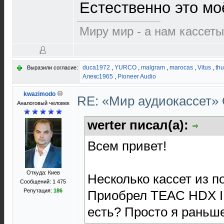
Естественно это м
Миру мир - а нам кассеты
duca1972
,
YURCO
,
malgram
,
marocas
,
Vitus
,
th
Выразили согласие:
Алекс1965
,
Pioneer Audio
kwazimodo
RE: «Мир аудиокассет»
Аналоговый человек
werter писал(а):
Всем привет!
Откуда: Киев
Несколько кассет из п
Сообщений: 1 475
Репутация:
186
Приобрел TEAC HDX I (
есть? Просто я раньше