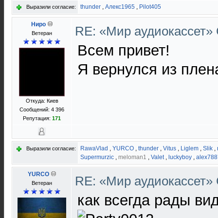
thunder
,
Алекс1965
,
Pilot405
Выразили согласие:
Ниро
RE: «Мир аудиокассет»
Ветеран
Всем привет!
Я вернулся из пле
Откуда: Киев
Сообщений: 4 396
Репутация:
171
RawaVlad
,
YURCO
,
thunder
,
Vitus
,
Liglem
,
Slik
,
Выразили согласие:
Supermurzic
,
meloman1
,
Valet
,
luckyboy
,
alex788
YURCO
RE: «Мир аудиокассет»
Ветеран
как всегда рады ви