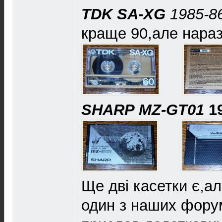
TDK SA-XG
1985-8
краще 90,але нараз
SHARP MZ-GT01
1
Ще дві касетки є,ал
один з наших форум