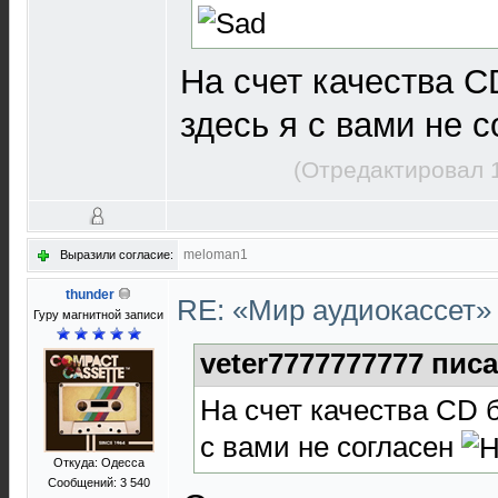
На счет качества C
здесь я с вами не 
(Отредактировал 1
meloman1
Выразили согласие:
thunder
RE: «Мир аудиокассет
Гуру магнитной записи
veter7777777777 писа
На счет качества CD б
с вами не согласен
Откуда: Одесса
Сообщений: 3 540