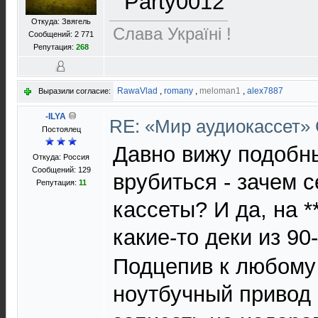
Откуда: Звягель
Слава Україні !
Сообщений: 2 771
Репутация:
268
RawaVlad
,
romany
,
meloman1
,
alex7887
Выразили согласие:
-ILYA
RE: «Мир аудиокассет»
Постоялец
Давно вижу подобны
Откуда: Россия
Сообщений: 129
врубиться - зачем 
Репутация:
11
кассеты? И да, на *
какие-то деки из 90
Подцепив к любому
ноутбучный привод