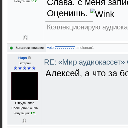
Слава, с меня запи
Репутация:
512
Оценишь.
Коллекционирую аудиока
veter7777777777
,
meloman1
Выразили согласие:
Ниро
RE: «Мир аудиокассет»
Ветеран
Алексей, а что за 
Откуда: Киев
Сообщений: 4 396
Репутация:
171