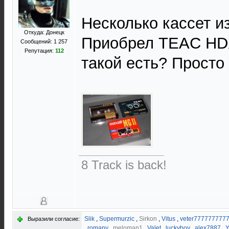
Несколько кассет и
Откуда: Донецк
Приобрел TEAC HDX 
Сообщений: 1 257
Репутация:
112
такой есть? Просто
8 Track is back!
Slik
,
Supermurzic
,
Sirkon
,
Vitus
,
veter777777777
Выразили согласие:
,
romany
,
meloman1
,
Valet
,
luckyboy
,
alex7887
,