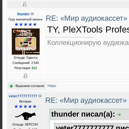
thunder
RE: «Мир аудиокассет
Гуру магнитной записи
TY, PleXTools Profe
Коллекционирую аудиока
Откуда: Одесса
Сообщений: 3 540
Репутация:
512
Ниро
Выразили согласие:
veter7777777777
RE: «Мир аудиокассет
Ветеран
thunder писал(а):
Откуда: XEРСОН
veter7777777777 пис