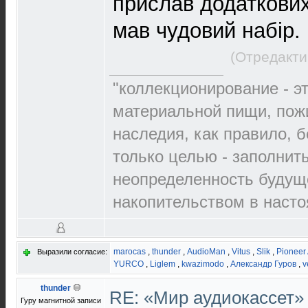
прислав додаткових
мав чудовий набір.
(Отредакти
"коллекционирование - э
материальной пищи, пож
наследия, как правило, б
только целью - заполнит
неопределенность будущ
накопительством в наст
marocas
,
thunder
,
AudioMan
,
Vitus
,
Slik
,
Pioneer
Выразили согласие:
YURCO
,
Liglem
,
kwazimodo
,
Александр Гуров
,
v
thunder
RE: «Мир аудиокассет
Гуру магнитной записи