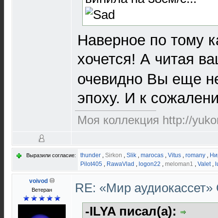
Наверное по тому к
хочется! А читая в
очевидно Вы еще не
эпоху. И к сожалени
Моя коллекция http://yuko
thunder
,
Sirkon
,
Slik
,
marocas
,
Vitus
,
romany
,
Ни
Выразили согласие:
Pilot405
,
RawaVlad
,
logon22
,
meloman1
,
Valet
,
l
voivod
RE: «Мир аудиокассет»
Ветеран
-ILYA писал(а):