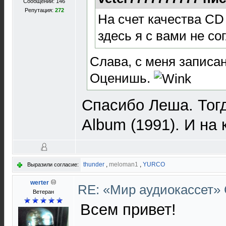
Сообщений: 146
Репутация:
272
На счет качества CD
здесь я с вами не со
Слава, с меня записа
Оценишь.
Спасибо Леша. Тогда
Album (1991). И на
thunder
,
meloman1
,
YURCO
Выразили согласие:
werter
RE: «Мир аудиокассет»
Ветеран
Всем привет!