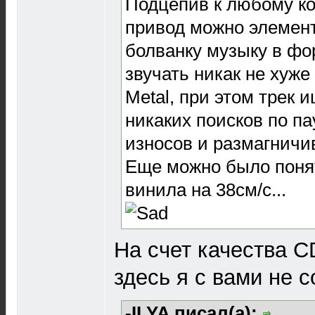
Подцепив к любому ко
привод можно элемент
болванку музыку в фо
звучать никак не хуже
Metal, при этом трек 
никаких поисков по па
износов и размагничив
Еще можно было понят
винила на 38см/с...
На счет качества C
здесь я с вами не с
-ILYA писал(а):