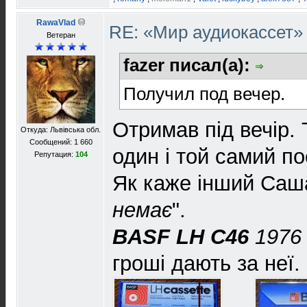
RawaVlad
RE: «Мир аудиокассет
Ветеран
fazer писал(а):
Получил под вечер.
Отримав під вечір. 
Откуда: Львівська обл.
Сообщений: 1 660
один і той самий п
Репутация:
104
Як каже інший Саш
немає
".
BASF LH C46
1976
гроші дають за неї.