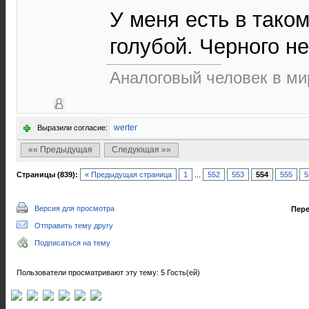
У меня есть в таком
голубой. Черного не
Аналоговый человек в м
werter
Выразили согласие:
«« Предыдущая
Следующая »»
Страницы (839):
« Предыдущая страница
1
...
552
553
554
555
5
Версия для просмотра
Пере
Отправить тему другу
Подписаться на тему
Пользователи просматривают эту тему: 5 Гость(ей)