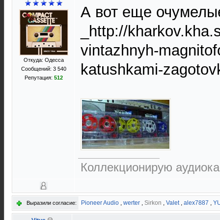
А вот еще очумелые
_http://kharkov.kha.
vintazhnyh-magnitof
Откуда: Одесса
katushkami-zagotovk
Сообщений: 3 540
Репутация:
512
Коллекционирую аудиока
Pioneer Audio
,
werter
,
Sirkon
,
Valet
,
alex7887
,
Y
Выразили согласие: