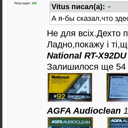
Репутация:
104
Vitus писал(а):
А я-бы сказал,что зде
Не для всіх.Дехто п
Ладно,покажу і ті,щ
National RT-X92DU
Залишилося ще 54 
AGFA Audioclean
1