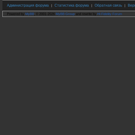
Администрация форума
Статистика форума
Обратная связь
Вер
|
|
|
Powered by
MyBB
, © 2001-2026
MyBB Group
and rewrite by
Hi Fidelity Forum