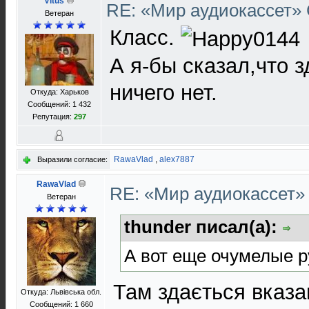
Vitus
RE: «Мир аудиокассет»
Ветеран
Класс.
А я-бы сказал,что 
ничего нет.
Откуда: Харьков
Сообщений: 1 432
Репутация:
297
RawaVlad
,
alex7887
Выразили согласие:
RawaVlad
RE: «Мир аудиокассет
Ветеран
thunder писал(а):
А вот еще очумелые р
Там здається вказ
Откуда: Львівська обл.
Сообщений: 1 660