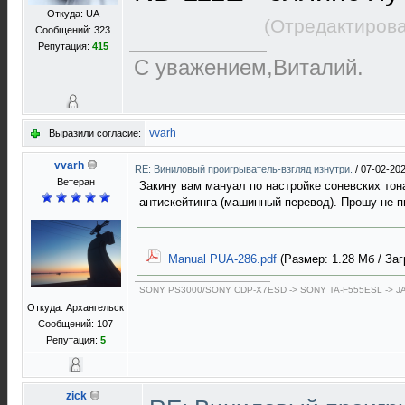
Откуда: UA
(Отредактирова
Сообщений: 323
Репутация:
415
С уважением,Виталий.
vvarh
Выразили согласие:
vvarh
RE: Виниловый проигрыватель-взгляд изнутри.
/
07-02-202
Ветеран
Закину вам мануал по настройке соневских то
антискейтинга (машинный перевод). Прошу не п
Manual PUA-286.pdf
(Размер: 1.28 Мб / Заг
SONY PS3000/SONY CDP-X7ESD -> SONY TA-F555ESL -> J
Откуда: Архангельск
Сообщений: 107
Репутация:
5
zick