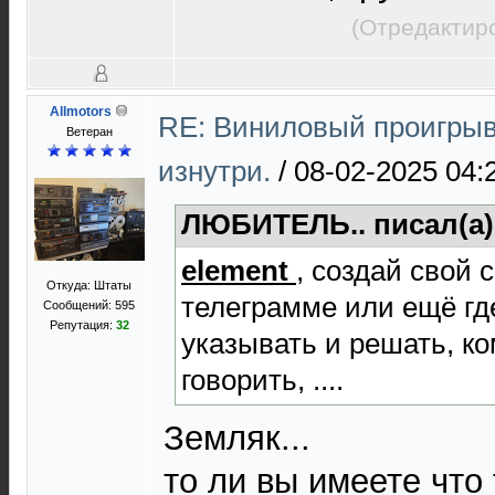
(Отредактир
Allmotors
RE: Виниловый проигрыв
Ветеран
изнутри.
/
08-02-2025 04:
ЛЮБИТЕЛЬ.. писал(а
element
, создай свой 
Откуда: Штаты
телеграмме или ещё гд
Сообщений: 595
Репутация:
32
указывать и решать, ко
говорить, ....
Земляк...
то ли вы имеете что 