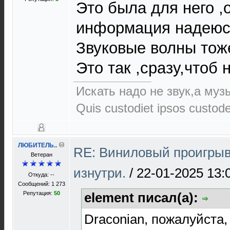
Это была для него ,
информация надеюс
Звуковые волны тож
Это так ,сразу,чтоб 
Искать надо не звук,а музы
Quis custodiet ipsos custod
ЛЮБИТЕЛЬ..
RE: Виниловый проигрыв
Ветеран
изнутри.
/
22-01-2025 13:
Откуда: --
Сообщений: 1 273
Репутация:
50
element писал(а):
Draconian, пожалуйста,