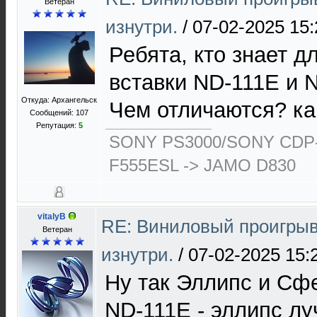
Ветеран
изнутри.
/
07-02-2025 15:
Ребята, кто знает д
вставки ND-111E и 
Откуда: Архангельск
Чем отличаются? к
Сообщений: 107
Репутация:
5
SONY PS3000/SONY CDP-
F555ESL -> JAMO D830
vitalyB
RE: Виниловый проигрыв
Ветеран
изнутри.
/
07-02-2025 15:
Ну так Эллипс и Сф
ND-111E - эллипс лу