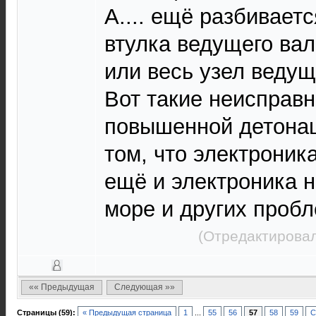
А.... ещё разбивает
втулка ведущего вал
или весь узел ведущ
Вот такие неисправн
повышенной детонац
том, что электроник
ещё и электроника н
море и других пробл
(Отредактировал
«« Предыдущая
Следующая »»
Страницы (59):
« Предыдущая страница
1
...
55
56
57
58
59
С