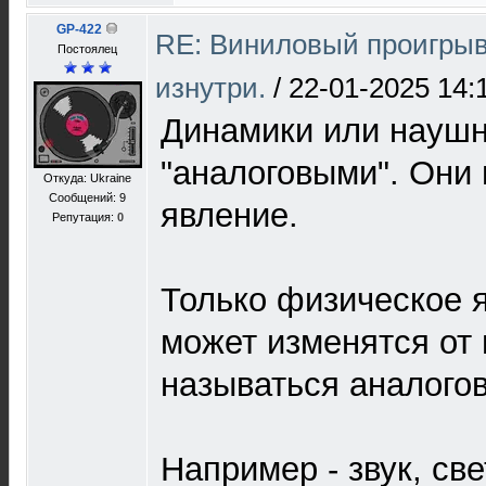
GP-422
RE: Виниловый проигрыв
Постоялец
изнутри.
/
22-01-2025 14:
Динамики или наушн
"аналоговыми". Они 
Откуда: Ukraine
Сообщений: 9
явление.
Репутация:
0
Только физическое я
может изменятся от
называться аналого
Например - звук, све