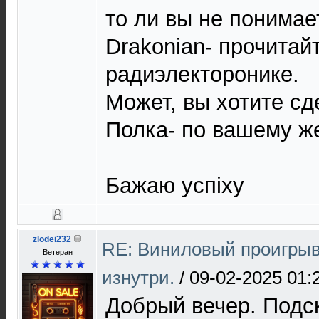
то ли вы не понимает
Drakonian- прочитай
радиэлекторонике.
Может, вы хотите сд
Полка- по вашему ж
Бажаю успiху
zlodei232
RE: Виниловый проигрыв
Ветеран
изнутри.
/
09-02-2025 01:
Добрый вечер. Подс