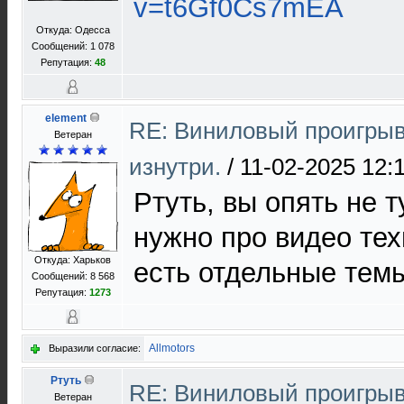
v=t6Gf0Cs7mEA
Откуда: Одесса
Сообщений: 1 078
Репутация:
48
element
RE: Виниловый проигрыв
Ветеран
изнутри.
/
11-02-2025 12:
Ртуть, вы опять не 
нужно про видео тех
Откуда: Харьков
есть отдельные тем
Сообщений: 8 568
Репутация:
1273
Allmotors
Выразили согласие:
Ртуть
RE: Виниловый проигрыв
Ветеран