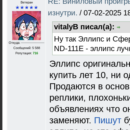
RE: Виниловый проигр
Ветеран
изнутри.
/
07-02-2025 1
vitalyB писал(а):
Ну так Эллипс и Сфе
Откуда: --------------------
ND-111E - эллипс луч
Сообщений: 5 588
Репутация:
716
Эллипс оригиналь
купить лет 10, ни о
Продаются в осно
реплики, плохоньки
объявлениях что он
заменяют.
Пишут
бу