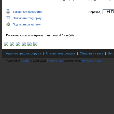
Версия для просмотра
Переход:
Отправить тему другу
Подписаться на тему
Пользователи просматривают эту тему: 4 Гость(ей)
Администрация форума
Статистика форума
Обратная связь
Вер
|
|
|
Powered by
MyBB
, © 2001-2026
MyBB Group
and rewrite by
Hi Fidelity Forum