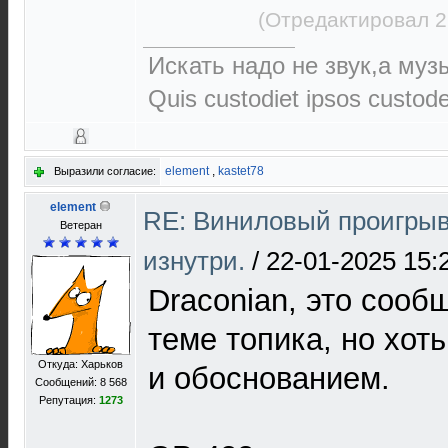
(Отредактировал 2
Искать надо не звук,а музы
Quis custodiet ipsos custod
element
,
kastet78
Выразили согласие:
element
RE: Виниловый проигрыв
Ветеран
изнутри.
/
22-01-2025 15:
Draconian, это сооб
теме топика, но хоть
Откуда: Харьков
и обоснованием.
Сообщений: 8 568
Репутация:
1273