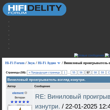
Hi-Fi Forum
/
Звук
/
Hi-Fi Аудио
/
Виниловый проигрыватель-в
Страницы (59):
« Предыдущая страница
1
...
55
56
57
58
59
С
Виниловый проигрыватель-взгляд изнутри.
Автор
Сообщение
element
RE: Виниловый проигрыв
Ветеран
изнутри.
/
22-01-2025 12: