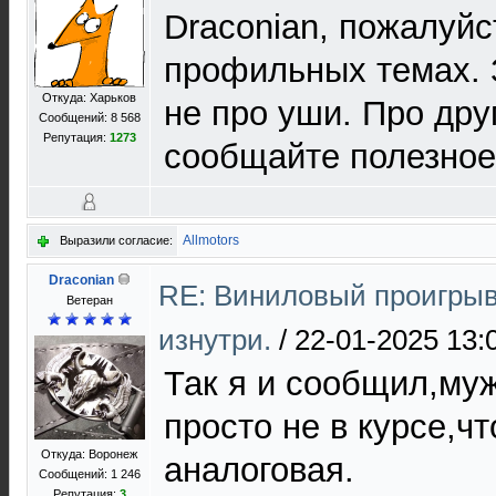
Draconian, пожалуйс
профильных темах. 
Откуда: Харьков
не про уши. Про дру
Сообщений: 8 568
Репутация:
1273
сообщайте полезное,
Allmotors
Выразили согласие:
Draconian
RE: Виниловый проигрыв
Ветеран
изнутри.
/
22-01-2025 13:
Так я и сообщил,му
просто не в курсе,чт
Откуда: Воронеж
аналоговая.
Сообщений: 1 246
Репутация:
3