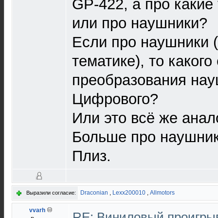
GP-422, а про какие
или про наушники?
Если про наушники (
тематике), то какого
преобразования нау
Цифрового?
Или это всё же анал
Больше про наушник
Плиз.
Draconian
,
Lexx200010
,
Allmotors
Выразили согласие:
vvarh
RE: Виниловый проигрыв