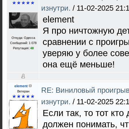
изнутри.
/
11-02-2025 21:
element
Я про ничтожную де
Откуда: Одесса
сравнении с проигры
Сообщений: 1 078
Репутация:
48
уверяю у более сов
она ещё меньше!
element
RE: Виниловый проигрыв
Ветеран
изнутри.
/
11-02-2025 22:
Если так, то тот кто
должен понимать, чт