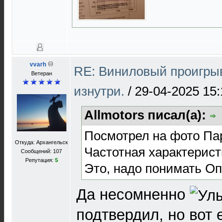
vvarh
RE: Виниловый проигрыв
Ветеран
изнутри.
/
29-04-2025 15:
Allmotors писал(а):
Посмотрел на фото Па
Откуда: Архангельск
Частотная характеристи
Сообщений: 107
Репутация:
5
Это, надо понимать Оп
Да несомненно
подтвердил, но вот 