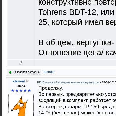
конструктивно повт
Tohrens BDT-12, или
25, который имел ве
В общем, вертушка-
Отношение цена/ каче
operator
Выразили согласие:
element
RE: Виниловый проигрыватель-взгляд изнутри.
/
25-04-2025
Ветеран
Продолжу.
Во первых, предварительно уст
входящий в комплект, работсет 
Во-вторых,тонарм ТР-150 средне
14 Гр (без шелла) может быть 