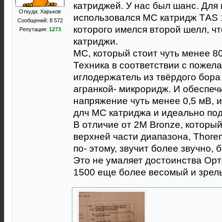
катриджей. У нас был шанс. Для
Откуда: Харьков
использовался МС катридж ТAS 
Сообщений: 8 572
которого имелся второй шелл, ч
Репутация:
1273
катриджи.
МС, который стоит чуть менее 8
Техника в соответствии с пожела
иглодержатель из твёрдого бора
агранкой- микроридж. И обеспеч
напряжение чуть менее 0,5 мВ, 
длч МС катриджа и идеально под
В отличие от 2М Вronze, которы
верхней части диапазона, Thore
по- этому, звучит более звучно, 
Это не умаляет достоинства Орт
1500 еще более весомый и зрел