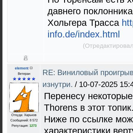
давнего поклонника
Хольгера Трасса
ht
info.de/index.html
(Отредактировал
element
RE: Виниловый проигрыв
Ветеран
изнутри.
/
10-07-2025 15:
Перенесу некоторые
Thorens в этот топик
Откуда: Харьков
Ниже по ссылке мож
Сообщений: 8 572
Репутация:
1273
характеристики верт