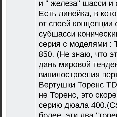
и " железа" шасси и
Есть линейка, в кот
от своей концепции 
субшасси конически
серия с моделями : T
850. (Не знаю, что 
дань мировой тенде
винилостроения вер
Вертушки Торенс TD-
не Торенс, это скоре
серию дюала 400.(CS-
более, эти два "торе