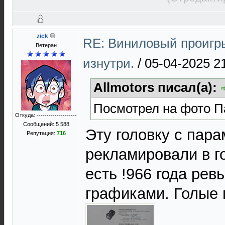
zick
RE: Виниловый проигр
Ветеран
изнутри.
/
05-04-2025 2
Allmotors писал(а):
Посмотрел на фото П
Откуда: --------------------
Сообщений: 5 588
Эту головку с пар
Репутация:
716
рекламировали в г
есть !966 года ревь
графиками. Голые 