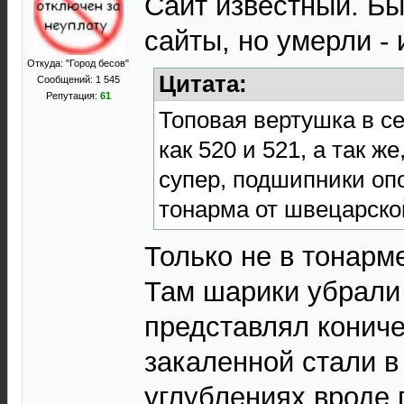
Сайт известный. Бы
сайты, но умерли - 
Откуда: "Город бесов"
Цитата:
Сообщений: 1 545
Репутация:
61
Топовая вертушка в се
как 520 и 521, а так же
супер, подшипники оп
тонарма от швецарско
Только не в тонарм
Там шарики убрали
представлял кониче
закаленной стали в
углублениях вроде