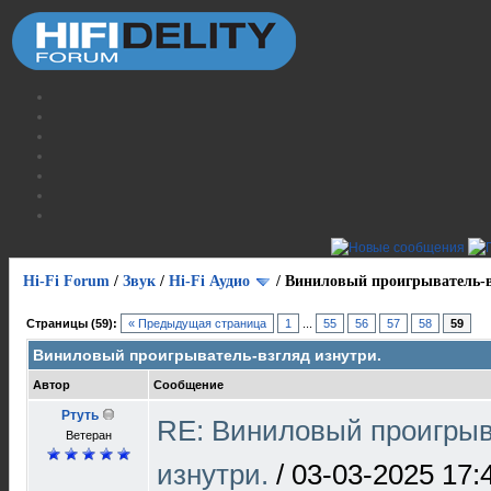
Hi-Fi Forum
/
Звук
/
Hi-Fi Аудио
/
Виниловый проигрыватель-в
Страницы (59):
« Предыдущая страница
1
...
55
56
57
58
59
Виниловый проигрыватель-взгляд изнутри.
Автор
Сообщение
Ртуть
RE: Виниловый проигрыв
Ветеран
изнутри.
/
03-03-2025 17: