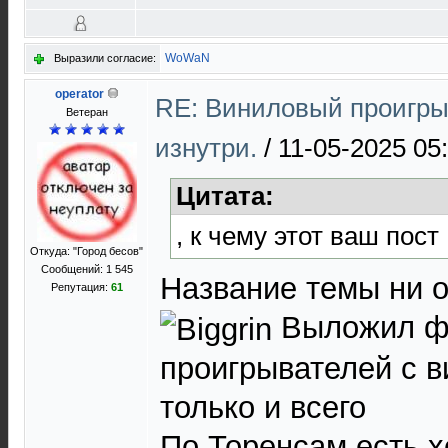
WoWaN
Выразили согласие:
operator
RE: Виниловый проигры
Ветеран
изнутри.
/
11-05-2025 05
Цитата:
, к чему этот ваш пост
Откуда: "Город бесов"
Сообщений: 1 545
Название темы ни о
Репутация:
61
Выложил фо
проигрывателей с в
только и всего
По Торенсам есть 