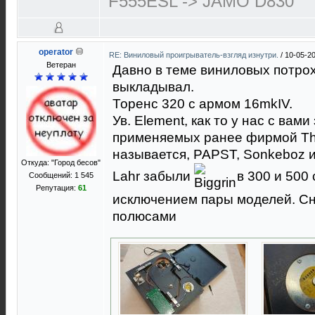
F555ESL -> JAMO D830
operator
RE: Виниловый проигрыватель-взгляд изнутри.
/
10-05-20
Ветеран
Давно в теме виниловых потрох
выкладывал.
Торенс 320 с армом 16mkIV.
Ув. Element, как то у нас с вам
применяемых ранее фирмой Tho
называется, PAPST, Sonkeboz и 
Откуда: "Город бесов"
Lahr забыли
в 300 и 500 
Сообщений: 1 545
Репутация:
61
исключением пары моделей. Сн
полюсами