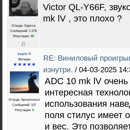
Victor QL-Y66F, зву
mk lV , это плохо ?
Откуда: Одесса
Сообщений: 1 078
Репутация:
48
vvarh
RE: Виниловый проигрыв
Ветеран
изнутри.
/
04-03-2025 14:
ADC 10 mk lV очень
интересная технолог
Откуда: Архангельск
использования наве
Сообщений: 107
Репутация:
5
поля стилус имеет 
и вес. Это позволяе