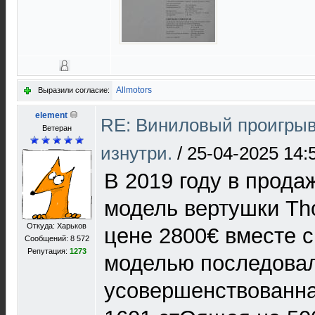
Allmotors
Выразили согласие:
element
RE: Виниловый проигрыв
Ветеран
изнутри.
/
25-04-2025 14:
В 2019 году в прода
модель вертушки Th
Откуда: Харьков
цене 2800€ вместе с
Сообщений: 8 572
Репутация:
1273
моделью последова
усовершенствованна