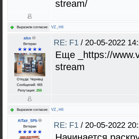
stream/
VZ
,
Hit
Выразили согласие:
alss
RE: F1
/
20-05-2022 14
Ветеран
Еще _https://www.vi
stream
Откуда: Чернівці
Сообщений: 465
Репутация:
255
VZ
,
Hit
Выразили согласие:
AlTair_SPb
RE: F1
/
20-05-2022 20
Ветеран
Начинается раскру