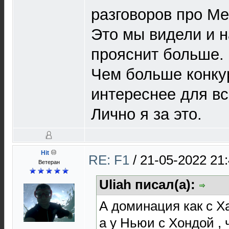
разговоров про М
Это мы видели и н
прояснит больше.
Чем больше конкур
интереснее для вс
Лично я за это.
Hit
RE: F1
/
21-05-2022 21
Ветеран
Uliah писал(а):
А доминация как с Х
а у Ньюи с Хондой ,