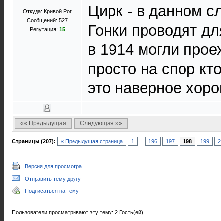
Цирк - в данном с
Откуда: Кривой Рог
Сообщений: 527
Гонки проводят дл
Репутация:
15
в 1914 могли прое
просто на спор кт
это наверное хор
«« Предыдущая
Следующая »»
Страницы (207):
« Предыдущая страница
1
...
196
197
198
199
2
Версия для просмотра
Отправить тему другу
Подписаться на тему
Пользователи просматривают эту тему: 2 Гость(ей)