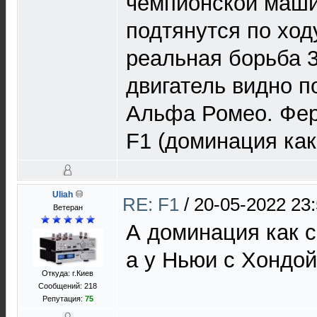
чемпионской маши
подтянутся по ходу
реальная борьба 3
двигатель видно п
Альфа Ромео. Фер
F1 (доминация как
Uliah
RE: F1
/
20-05-2022 23
Ветеран
А доминация как 
а у Ньюи с Хондой
Откуда: г.Киев
Сообщений: 218
Репутация:
75