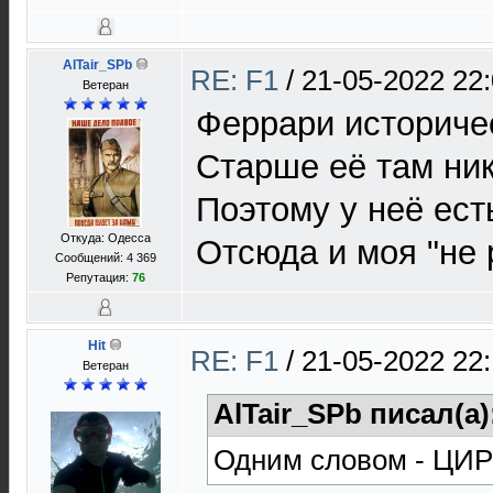
AlTair_SPb
RE: F1
/
21-05-2022 22
Ветеран
Феррари историче
Старше её там ник
Поэтому у неё ест
Откуда: Одесса
Отсюда и моя "не 
Сообщений: 4 369
Репутация:
76
Hit
RE: F1
/
21-05-2022 22:
Ветеран
AlTair_SPb писал(а)
Одним словом - ЦИР