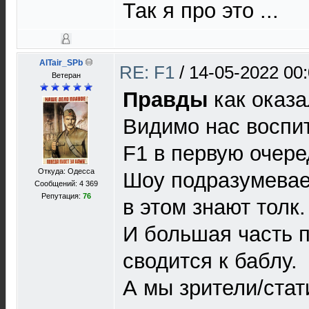
Так я про это ...
AlTair_SPb
RE: F1
/
14-05-2022 00
Ветеран
Правды
как оказа
Видимо нас воспи
F1 в первую очере
Откуда: Одесса
Шоу подразумевае
Сообщений: 4 369
Репутация:
76
в этом знают толк.
И большая часть п
сводится к баблу.
А мы зрители/стат