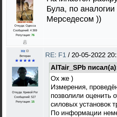
Була, по аналогии
Мерседесом ))
Откуда: Одесса
Сообщений: 4 369
Репутация:
76
Hit
RE: F1
/
20-05-2022 20
Ветеран
AlTair_SPb писал(а)
Ох же )
Измерения, проведён
Откуда: Кривой Рог
позволили оценить 
Сообщений: 527
Репутация:
15
силовых установок т
По информации немец