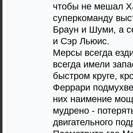
чтобы не мешал Ха
суперкоманду выс
Браун и Шуми, а 
и Сэр Льюис.
Мерсы всегда езд
всегда имели запа
быстром круге, кр
Феррари подмухвев
них наимение мощ
мудрено - потерят
двигательного под