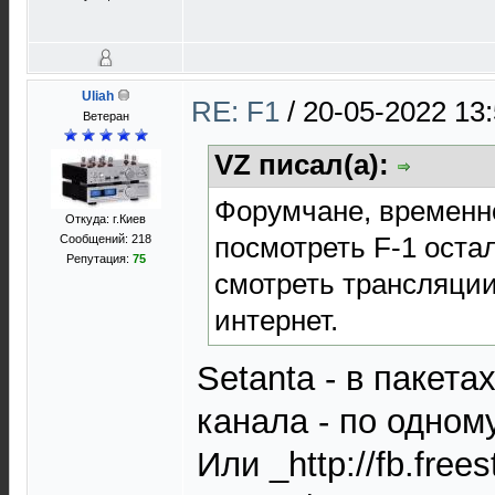
Uliah
RE: F1
/
20-05-2022 13
Ветеран
VZ писал(а):
Форумчане, временно
Откуда: г.Киев
посмотреть F-1 остал
Сообщений: 218
Репутация:
75
смотреть трансляции
интернет.
Setanta - в пакета
канала - по одном
Или _http://fb.free