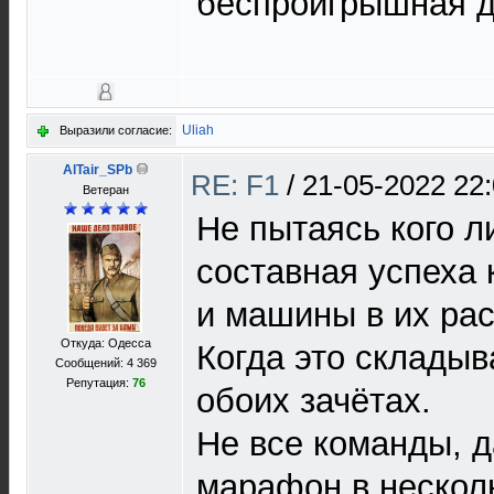
беспроигрышная д
Uliah
Выразили согласие:
AlTair_SPb
RE: F1
/
21-05-2022 22
Ветеран
Не пытаясь кого л
составная успеха
и машины в их ра
Откуда: Одесса
Когда это складыв
Сообщений: 4 369
Репутация:
76
обоих зачётах.
Не все команды, д
марафон в несколь