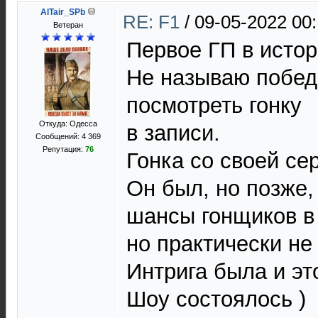
AlTair_SPb
RE: F1
/
09-05-2022 00
Ветеран
Первое ГП в истор
Не называю победи
посмотреть гонку
Откуда: Одесса
в записи.
Сообщений: 4 369
Репутация:
76
Гонка со своей се
Он был, но позже,
шансы гонщиков в 
но практически не
Интрига была и эт
Шоу состоялось )