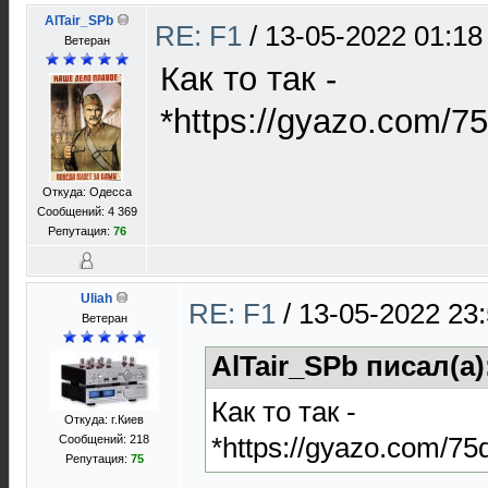
AlTair_SPb
RE: F1
/
13-05-2022 01:18
Ветеран
Как то так -
*https://gyazo.com/
Откуда: Одесса
Сообщений: 4 369
Репутация:
76
Uliah
RE: F1
/
13-05-2022 23
Ветеран
AlTair_SPb писал(а)
Как то так -
Откуда: г.Киев
*https://gyazo.com/
Сообщений: 218
Репутация:
75