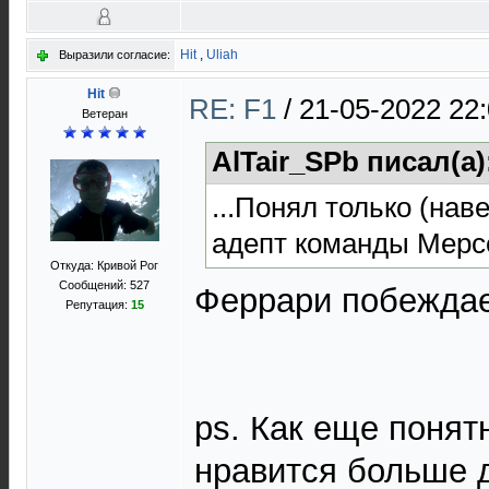
Hit
,
Uliah
Выразили согласие:
Hit
RE: F1
/
21-05-2022 22
Ветеран
AlTair_SPb писал(а)
...Понял только (наве
адепт команды Мерс
Откуда: Кривой Рог
Сообщений: 527
Феррари побеждае
Репутация:
15
ps. Как еще понят
нравится больше д