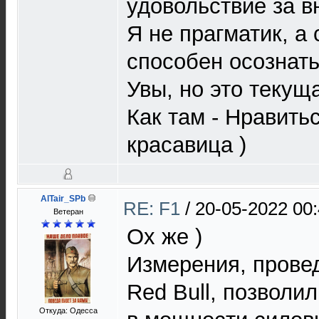
удовольствие за в
Я не прагматик, а 
способен осознать
Увы, но это текущ
Как там - Нравитьс
красавица )
AlTair_SPb
RE: F1
/
20-05-2022 00
Ветеран
Ох же )
Измерения, прове
Red Bull, позволи
Откуда: Одесса