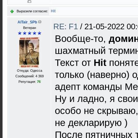
Hit
Выразили согласие:
AlTair_SPb
RE: F1
/
21-05-2022 00
Ветеран
Вообще-то,
доми
шахматный термин
Текст от
Hit
поняте
Откуда: Одесса
только (наверно) о
Сообщений: 4 369
Репутация:
76
адепт команды Ме
Ну и ладно, я сво
особо не скрываю,
не декларирую )
После пятничных т