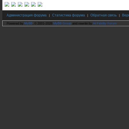
Администрация форума
Статистика форума
Обратная связь
Вер
|
|
|
Powered by
MyBB
, © 2001-2026
MyBB Group
and rewrite by
Hi Fidelity Forum