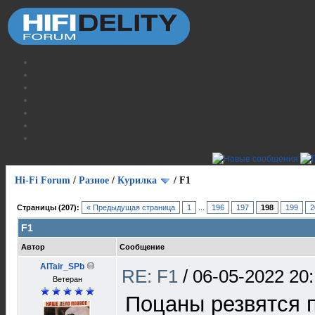
Hi-Fi Forum
/
Разное
/
Курилка
/
F1
Страницы (207):
« Предыдущая страница
1
...
196
197
198
199
2
F1
Автор
Сообщение
AlTair_SPb
RE: F1
/
06-05-2022 20:
Ветеран
Поцаны резвятся 