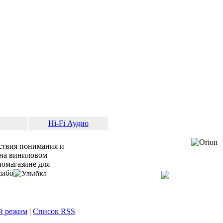
Hi-Fi Аудио
ствия понимания и
ы на виниловом
иомагазине для
сибо
й режим
|
Список RSS