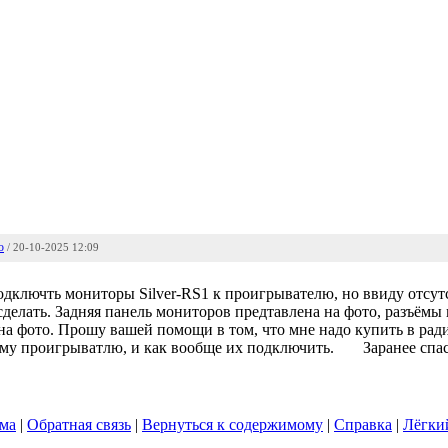
ю
/ 20-10-2025 12:09
дключть мониторы Silver-RS1 к проигрывателю, но ввиду отсут
 сделать. Задняя панель мониторов предтавлена на фото, разъём
на фото. Прошу вашей помощи в том, что мне надо купить в рад
му проигрыватлю, и как вообще их подключить.
Заранее спа
slope
ума
|
Обратная связь
|
Вернуться к содержимому
|
Справка
|
Лёгки