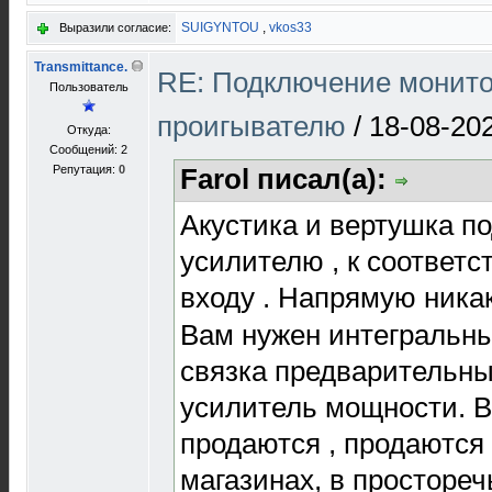
SUIGYNTOU
,
vkos33
Выразили согласие:
Transmittance.
RE: Подключение монито
Пользователь
проигывателю
/
18-08-20
Откуда:
Сообщений: 2
Репутация:
0
Farol писал(а):
Акустика и вертушка п
усилителю , к соответ
входу . Напрямую ника
Вам нужен интегральн
связка предварительны
усилитель мощности. В
продаются , продаются
магазинах, в просторе