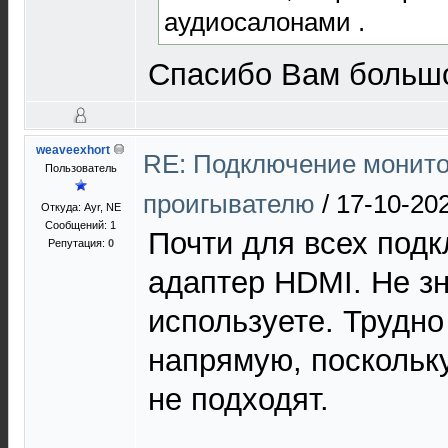
аудиосалонами .
Спасибо Вам больш
weaveexhort
RE: Подключение монито
Пользователь
проигывателю
/
17-10-20
Откуда: Ayr, NE
Сообщений: 1
Почти для всех под
Репутация:
0
адаптер HDMI. Не зн
используете. Трудн
напрямую, поскольк
не подходят.
geometry dash lite