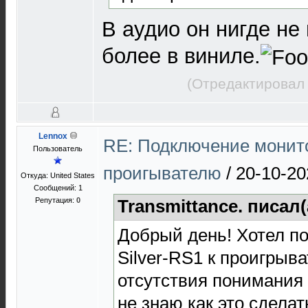
В аудио он нигде не 
более в виниле.
(Отредактировал 
Lennox
RE: Подключение монит
Пользователь
проигывателю
/
20-10-20
Откуда: United States
Сообщений: 1
Репутация:
0
Transmittance. писал(
Добрый день! Хотел п
Silver-RS1 к проигрыв
отсутствия понимания 
не знаю как это сделат