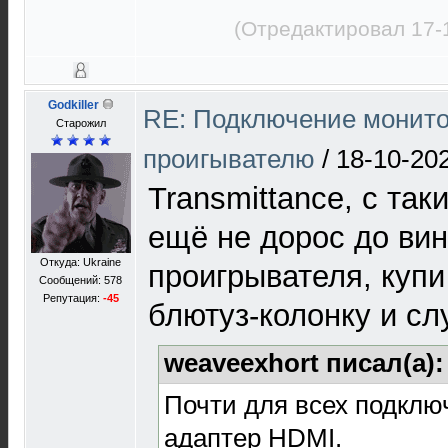
(Отредактировал 17-
Godkiller
RE: Подключение монито
Старожил
проигывателю
/
18-10-20
Transmittance, с та
ещё не дорос до ви
Откуда: Ukraine
проигрывателя, купи
Сообщений: 578
Репутация:
-45
блютуз-колонку и сл
weaveexhort писал(а)
Почти для всех подклю
адаптер HDMI.