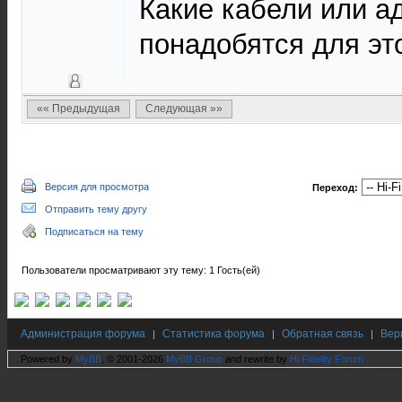
Какие кабели или а
понадобятся для эт
«« Предыдущая
Следующая »»
Версия для просмотра
Переход:
Отправить тему другу
Подписаться на тему
Пользователи просматривают эту тему: 1 Гость(ей)
Администрация форума
Статистика форума
Обратная связь
Вер
|
|
|
Powered by
MyBB
, © 2001-2026
MyBB Group
and rewrite by
Hi Fidelity Forum