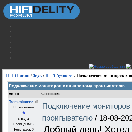
Hi-Fi Forum
/
Звук
/
Hi-Fi Аудио
/
Подключение мониторов к 
Подключение мониторов к виниловому проигывателю
Автор
Сообщение
Transmittance.
Подключение мониторов 
Пользователь
проигывателю
/
18-08-20
Откуда:
Сообщений: 2
Добрый день! Хотел
Репутация:
0