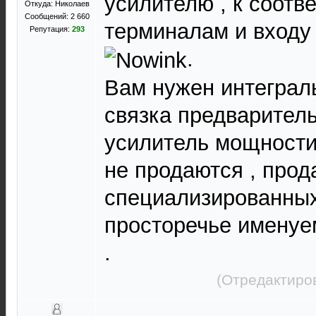
усилителю , к соот
Откуда: Николаев
Сообщений: 2 660
терминалам и входу
Репутация:
293
.
Вам нужен интеграл
связка предварител
усилитель мощности
не продаются , прод
специализированных
просторечье имену
.
(Отредактиро