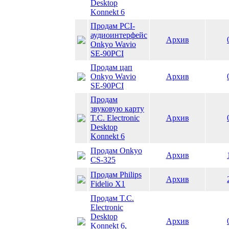
Desktop
Konnekt 6
Продам PCI-
аудиоинтерфейс
Архив
Onkyo Wavio
SE-90PCI
Продам цап
Onkyo Wavio
Архив
SE-90PCI
Продам
звуковую карту
T.C. Electronic
Архив
Desktop
Konnekt 6
Продам Onkyo
Архив
CS-325
Продам Philips
Архив
Fidelio X1
Продам T.C.
Electronic
Desktop
Архив
Konnekt 6,