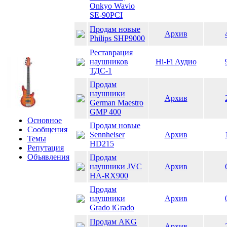
Onkyo Wavio
SE-90PCI
Продам новые
Архив
Philips SHP9000
Реставрация
наушников
Hi-Fi Аудио
ТДС-1
Продам
наушники
Архив
German Maestro
GMP 400
Основное
Продам новые
Сообщения
Sennheiser
Архив
Темы
HD215
Репутация
Объявления
Продам
наушники JVC
Архив
HA-RX900
Продам
наушники
Архив
Grado iGrado
Продам AKG
Архив