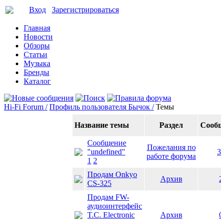
Вход
Зарегистрироваться
Главная
Новости
Обзоры
Статьи
Музыка
Бренды
Каталог
Hi-Fi Forum /
Профиль пользователя Бычок /
Темы
Название темы
Раздел
Сооб
Сообщение
Пожелания по
"undefined"
3
работе форума
1
2
Продам Onkyo
Архив
CS-325
Продам FW-
аудиоинтерфейс
T.C. Electronic
Архив