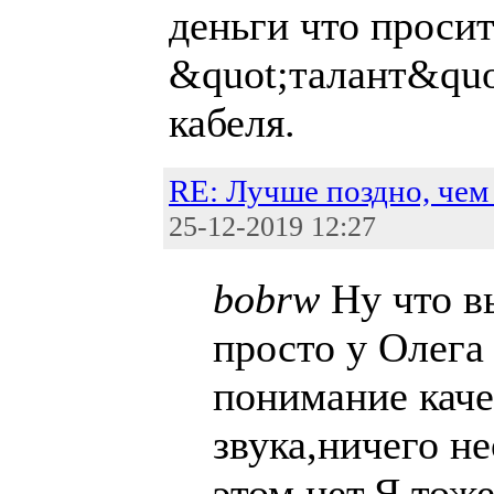
деньги что просит
&quot;талант&quot
кабеля.
RE: Лучше поздно, чем 
25-12-2019 12:27
bobrw
Ну что в
просто у Олега
понимание каче
звука,ничего н
этом нет.Я тож