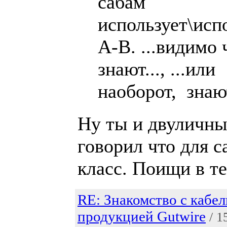
сабам
использует\исп
А-В. ...видимо 
знают..., ...или
наоборот, зна
Ну ты и двуличны
говорил что для 
класс. Поищи в т
RE: Знакомство с кабе
продукцией Gutwire
/ 1