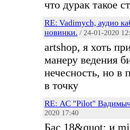
что дурак такое с
RE: Vadimych, аудио ка
новинки.
/ 24-01-2020 12
artshop, я хоть п
манеру ведения б
нечесность, но в 
в точку
RE: АС "Pilot" Вадимы
2020 17:40
Бас 18&quot; и mi