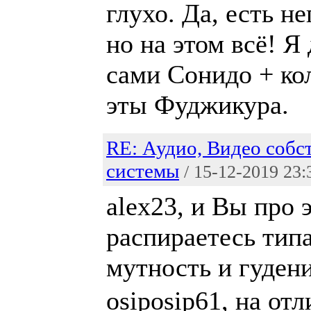
глухо. Да, есть н
но на этом всё! Я
сами Сонидо + к
эты Фуджикура.
RE: Аудио, Видео собс
системы
/ 15-12-2019 23:
alex23, и Вы про 
распираетесь тип
мутность и гуден
osiposip61, на от