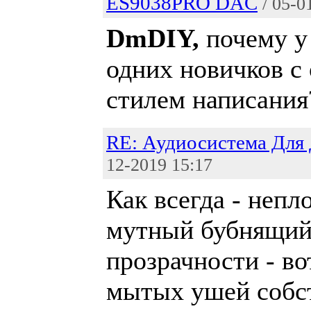
ES9038PRO DAC
/ 05-0
DmDIY,
почему у
одних новичков с
стилем написания
RE: Аудиосистема Для
12-2019 15:17
Как всегда - непл
мутный бубнящий 
прозрачности - во
мытых ушей собс