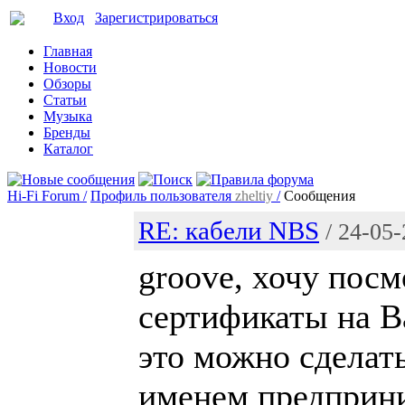
Вход
Зарегистрироваться
Главная
Новости
Обзоры
Статьи
Музыка
Бренды
Каталог
Hi-Fi Forum /
Профиль пользователя
zheltiy
/
Сообщения
RE: кабели NBS
/ 24-05
groove, хочу посм
сертификаты на В
это можно сделат
именем предприн