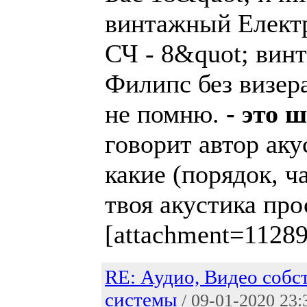
винтажный Елект
СЧ - 8&quot; ви
Филипс без визер
не помню.
- это 
говорит автор аку
какие (порядок, ч
твоя акустика про
[attachment=1128
RE: Аудио, Видео собс
системы
/ 09-01-2020 23: