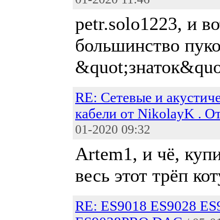
petr.solo1223, и во
большинство пуко
&quot;знаток&quo
RE: Сетевые и акустич
кабели от NikolayK . О
01-2020 09:32
Artem1, и чё, купи
весь этот трёп кот
RE: ES9018 ES9028 E