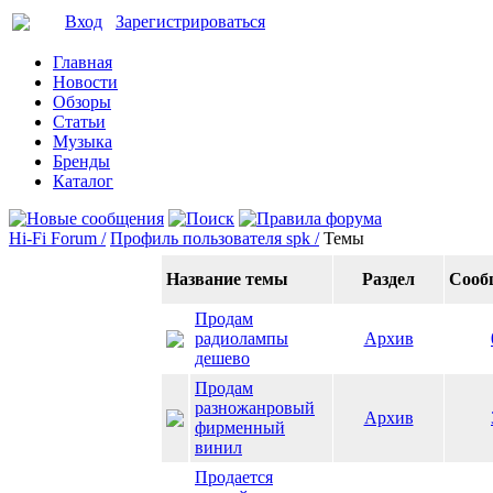
Вход
Зарегистрироваться
Главная
Новости
Обзоры
Статьи
Музыка
Бренды
Каталог
Hi-Fi Forum /
Профиль пользователя spk /
Темы
Название темы
Раздел
Сооб
Продам
радиолампы
Архив
дешево
Продам
разножанровый
Архив
фирменный
винил
Продается