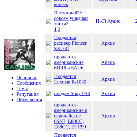
копеек
Эстония-009:
совсем ушедшая
Hi-Fi Аудио
эпоха?
1
2
Продается
ресивер Pioneer
Архив
SX-737
продаются
американские
Архив
6HR6 и 6AU6
Продается
Основное
Архив
Luxman R-1030
Сообщения
Темы
продам Sony PS3
Архив
Репутация
Объявления
продаются
американские и
европейские
Архив
6SN7, E80CC,
E88CC, ECC99
Продается