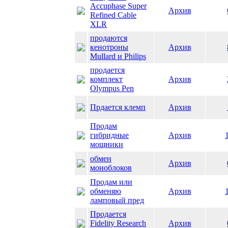
Accuphase Super
Архив
Refined Cable
XLR
продаются
кенотроны
Архив
Mullard и Philips
продается
комплект
Архив
Olympus Pen
Прдается клемп
Архив
Продам
гибридные
Архив
мощники
обмен
Архив
моноблоков
Продам или
обменяю
Архив
ламповый пред
Продается
Fidelity Research
Архив