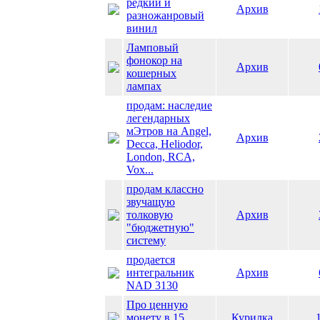
редкий и
Архив
разножанровый
винил
Ламповый
фонокор на
Архив
кошерных
лампах
продам: наследие
легендарных
мЭтров на Angel,
Архив
Decca, Heliodor,
London, RCA,
Vox...
продам классно
звучащую
толковую
Архив
"бюджетную"
систему
продается
интегральник
Архив
NAD 3130
Про ценную
монету в 15
Курилка