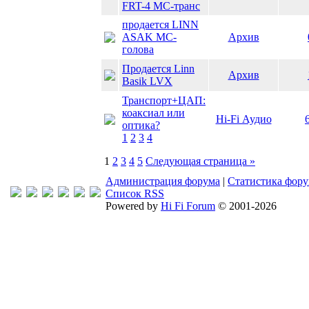
FRT-4 МС-транс
продается LINN
ASAK MC-
Архив
голова
Продается Linn
Архив
Basik LVX
Транспорт+ЦАП:
коаксиал или
Hi-Fi Аудио
оптика?
1
2
3
4
1
2
3
4
5
Следующая страница »
Администрация форума
|
Статистика фор
Список RSS
Powered by
Hi Fi Forum
© 2001-2026