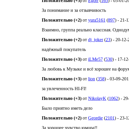
Положительно (+5)
от
Egorr
(
165
) - 03-01-2
За понимание и за отзывчивость
Положительно (+2)
от
yura5161
(
897
) - 21-
Взаимно, группа реально классная. Одноду
Положительно (+2)
от
dj_joker
(
23
) - 20-12
надёжный покупатель
Положительно (+3)
от
iLMe57
(
530
) - 17-1
За любовь к Музыке и всё хорошее на фору
Положительно (+3)
от
lion
(
358
) - 03-09-20
за увлеченность HI-FI!
Положительно (+3)
от
NikolayK
(
1062
) - 2
Было приятно иметь дело
Положительно (+2)
от
Geordie
(
2101
) - 23-
За хорошее чувство юмора!!