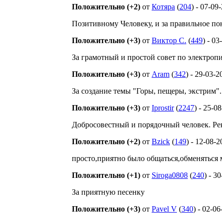
Положительно (+2)
от
Котяра
(
204
) - 07-09
Позитивному Человеку, и за правильное по
Положительно (+3)
от
Виктор С.
(
449
) - 0
За грамотный и простой совет по электро
Положительно (+3)
от
Aram
(
342
) - 29-03-2
За создание темы "Горы, пещеры, экстрим". З
Положительно (+3)
от
Iprostir
(
2247
) - 25-0
Добросовестный и порядочный человек. Р
Положительно (+2)
от
Bzick
(
149
) - 12-08-
просто,приятно было общаться,обменяться
Положительно (+1)
от
Siroga0808
(
240
) - 3
За приятную песенку
Положительно (+3)
от
Pavel V
(
340
) - 02-0