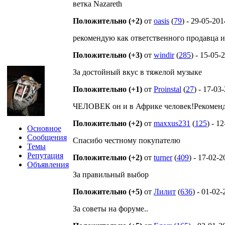
ветка Nazareth
Положительно (+2)
от
oasis
(
79
) - 29-05-201
рекомендую как ответственного продавца и 
Положительно (+3)
от
windir
(
285
) - 15-05-
За достойный вкус в тяжелой музыке
Положительно (+1)
от
Proinstal
(
27
) - 17-03
ЧЕЛОВЕК он и в Африке человек!Рекомен
Положительно (+2)
от
maxxus231
(
125
) - 1
Основное
Сообщения
Спасибо честному покупателю
Темы
Репутация
Положительно (+2)
от
turner
(
409
) - 17-02-
Объявления
За правильный выбор
Положительно (+5)
от
Лилит
(
636
) - 01-02
За советы на форуме..