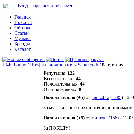
Вход
Зарегистрироваться
Главная
Новости
Обзоры
Статьи
Музыка
Бренды
Каталог
Hi-Fi Forum /
Профиль пользователя Sabretooth /
Репутация
Репутация:
122
Всего отзывов:
44
Положительных:
44
Отрицательных:
0
Положительно (+5)
от
apr.kobra
(
1285
) - 06
За музыкальные предпочтения,и понимание
Положительно (+5)
от
мишель
(
156
) - 12-0
За ПОБЕДУ!