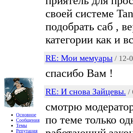
приятель для про
своей системе Tan
подобрать саб , 
категории как и в
RE: Мои мемуары
/ 12-
спасибо Вам !
RE: И снова Зайцевы.
/
смотрю модератор 
Основное
по теме только од
Сообщения
Темы
работающий закон
Репутация