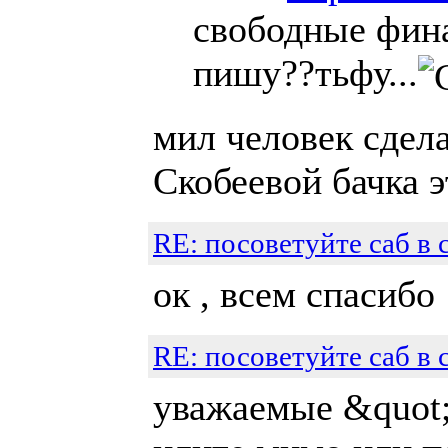
свободные фина
пишу??тьфу...
мил человек сдела
Скобеевой бачка э
RE: посоветуйте саб в 
ок , всем спасибо
RE: посоветуйте саб в 
уважаемые &quot;