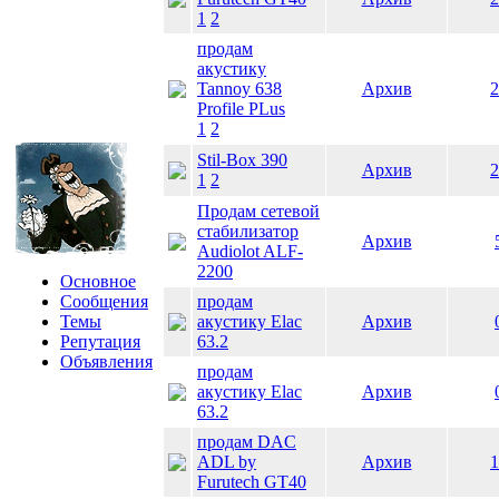
1
2
продам
акустику
Tannoy 638
Архив
2
Profile PLus
1
2
Stil-Box 390
Архив
2
1
2
Продам сетевой
стабилизатор
Архив
Audiolot ALF-
2200
Основное
Сообщения
продам
Темы
акустику Elac
Архив
Репутация
63.2
Объявления
продам
акустику Elac
Архив
63.2
продам DAC
ADL by
Архив
1
Furutech GT40