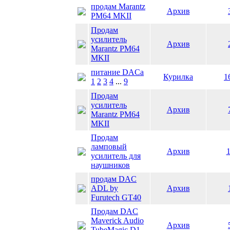
продам Marantz
Архив
PM64 MKII
Продам
усилитель
Архив
Marantz PM64
MKII
питание DACа
Курилка
1
1
2
3
4
...
9
Продам
усилитель
Архив
Marantz PM64
MKII
Продам
ламповый
Архив
1
усилитель для
наушников
продам DAC
ADL by
Архив
Furutech GT40
Продам DAC
Maverick Audio
Архив
TubeMagic D1