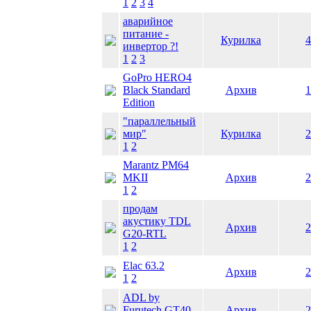
1
2
3
4
аварийное
питание -
Курилка
4
инвертор ?!
1
2
3
GoPro HERO4
Black Standard
Архив
1
Edition
"параллельный
мир"
Курилка
2
1
2
Marantz PM64
MKII
Архив
2
1
2
продам
акустику TDL
Архив
2
G20-RTL
1
2
Elac 63.2
Архив
2
1
2
ADL by
Furutech GT40
Архив
2