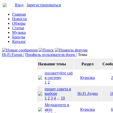
Вход
Зарегистрироваться
Главная
Новости
Обзоры
Статьи
Музыка
Бренды
Каталог
Hi-Fi Forum /
Профиль пользователя doorg /
Темы
Название темы
Раздел
Сооб
посоветуйте саб
в систему
Курилка
2
1
2
прошу совета в
выборе
Hi-Fi Аудио
1
1
2
3
4
...
10
Медиацентр в
авто
Курилка
6