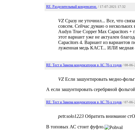
RE: Разделительный конденсатор.
/ 17-07-2021 17:32
VZ
Сразу не уточнил... Все, что св
совсем. Сейчас думаю о нескольки
Audyn True Copper Max Capacitors + 
этот вариант уже не актуален благод
Capacitors 4. Вариант из вариантов 
луженная медь КАСТ... ИЛИ медная 
RE: Тест и Замена конденсаторов в АС 70-х годов
/ 08-06-
VZ
Если зашунтировать медно-фол
А если зашунтировать серебряной фольго
RE: Тест и Замена конденсаторов в АС 70-х годов
/ 07-06-
petr.solo1223
Обратить внимание стОи
В топовых АС стоит фуфло.