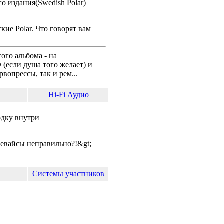
о издания(Swedish Polar)
ие Polar. Что говорят вам
ого альбома - на
(если душа того желает) и
вопрессы, так и рем...
Hi-Fi Аудио
одку внутри
 девайсы неправильно?!&gt;
Системы участников