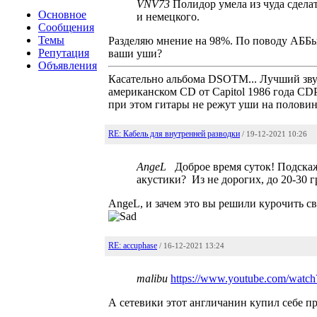
VNV73
Полидор умела из чуда сделат
Основное
и немецкого.
Сообщения
Темы
Разделяю мнение на 98%. По поводу АББы.
Репутация
ваши уши?
Объявления
Касательно альбома DSOTМ... Лучший звук 
американском CD от Capitol 1986 года CD
при этом гитары не режут уши на половине
RE: Кабель для внутренней разводки
/ 19-12-2021 10:26
AngeL
Доброе время суток! Подскажи
акустики? Из не дорогих, до 20-30 
AngeL, и зачем это вы решили курочить св
RE: accuphase
/ 16-12-2021 13:24
malibu
https://www.youtube.com/wat
А сетевики этот англичанин купил себе п