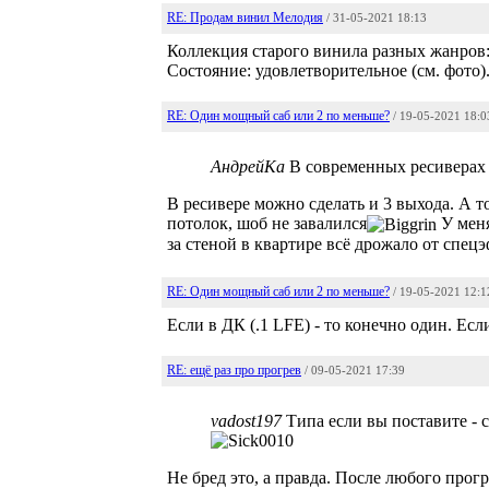
RE: Продам винил Мелодия
/ 31-05-2021 18:13
Коллекция старого винила разных жанров:
Состояние: удовлетворительное (см. фото)
RE: Один мощный саб или 2 по меньше?
/ 19-05-2021 18:0
АндрейКа
В современных ресиверах о
В ресивере можно сделать и 3 выхода. А то
потолок, шоб не завалился
У меня
за стеной в квартире всё дрожало от спец
RE: Один мощный саб или 2 по меньше?
/ 19-05-2021 12:1
Если в ДК (.1 LFE) - то конечно один. Есл
RE: ещё раз про прогрев
/ 09-05-2021 17:39
vadost197
Типа если вы поставите - 
Не бред это, а правда. После любого прогр