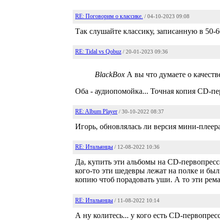
RE: Поговорим о классике.
/ 04-10-2023 09:08
Так слушайте классику, записанную в 50-6
RE: Tidal vs Qobuz
/ 20-01-2023 09:36
BlackBox
А вы что думаете о качестве
Оба - аудиопомойка... Точная копия CD-п
RE: Album Player
/ 30-10-2022 08:37
Игорь, обновлялась ли версия мини-плеер
RE: Итальянцы
/ 12-08-2022 10:36
Да, купить эти альбомы на CD-первопресса
кого-то эти шедевры лежат на полке и бы
копию чтоб порадовать уши. А то эти рем
RE: Итальянцы
/ 11-08-2022 10:14
А ну колитесь... у кого есть CD-первопре