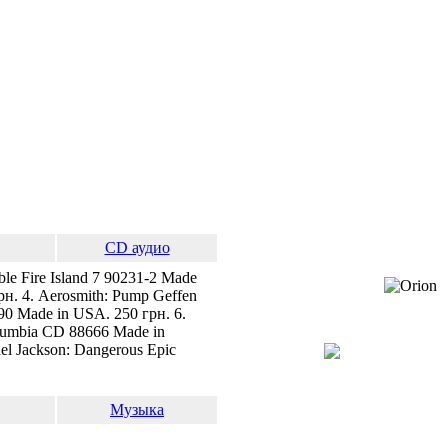
СD аудио
le Fire Island 7 90231-2 Made
рн. 4. Aerosmith: Pump Geffen
90 Made in USA. 250 грн. 6.
Columbia CD 88666 Made in
el Jackson: Dangerous Epic
Музыка