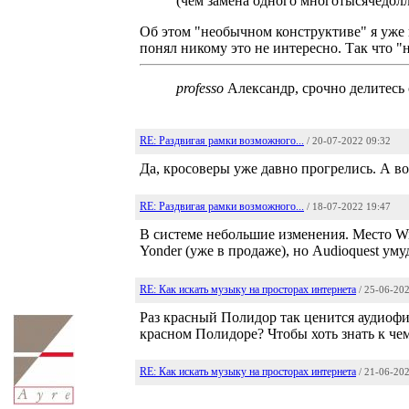
(чем замена одного многотысячедолл
Об этом "необычном конструктиве" я уже 
понял никому это не интересно. Так что
professo
Александр, срочно делитесь 
RE: Раздвигая рамки возможного...
/ 20-07-2022 09:32
Да, кросоверы уже давно прогрелись. А во
RE: Раздвигая рамки возможного...
/ 18-07-2022 19:47
В системе небольшие изменения. Место Wi
Yonder (уже в продаже), но Audioquest ум
RE: Как искать музыку на просторах интернета
/ 25-06-20
Раз красный Полидор так ценится аудиофи
красном Полидоре? Чтобы хоть знать к чем
RE: Как искать музыку на просторах интернета
/ 21-06-20