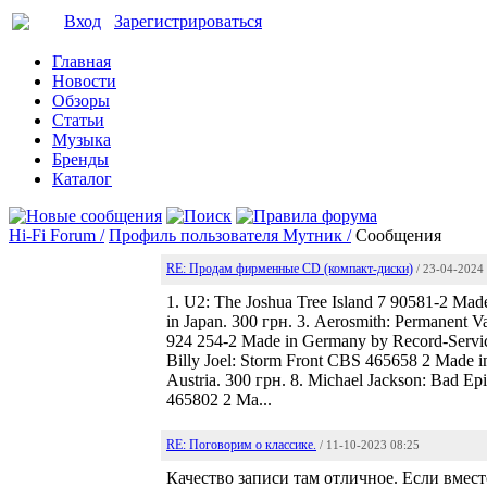
Вход
Зарегистрироваться
Главная
Новости
Обзоры
Статьи
Музыка
Бренды
Каталог
Hi-Fi Forum /
Профиль пользователя Мутник /
Сообщения
RE: Продам фирменные CD (компакт-диски)
/ 23-04-2024
1. U2: The Joshua Tree Island 7 90581-2 Mad
in Japan. 300 грн. 3. Aerosmith: Permanent
924 254-2 Made in Germany by Record-Servic
Billy Joel: Storm Front CBS 465658 2 Made in
Austria. 300 грн. 8. Michael Jackson: Bad 
465802 2 Ma...
RE: Поговорим о классике.
/ 11-10-2023 08:25
Качество записи там отличное. Если вмест