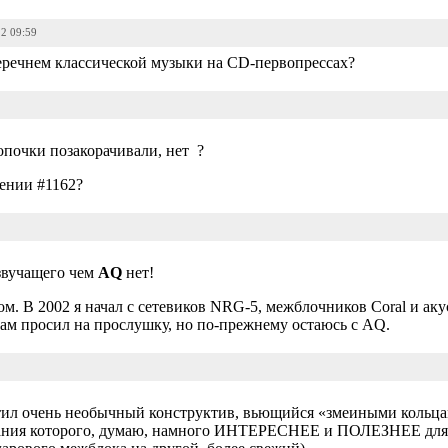
22 09:59
еречнем классической музыки на CD-первопрессах?
опочки позакорачивали, нет ?
ении #1162?
 звучащего чем
AQ
нет!
том. В 2002 я начал с сетевиков NRG-5, межблочников Coral и ак
сам просил на прослушку, но по-прежнему остаюсь с AQ.
етил очень необычный конструктив, вьющийся «змеиными кольц
вания которого, думаю, намного ИНТЕРЕСНЕЕ и ПОЛЕЗНЕЕ для