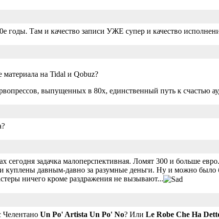
0е годы. Там и качество записи УЖЕ супер и качество исполнени
 материала на Tidal и Qobuz?
ервопрессов, выпущенных в 80х, единственный путь к счастью а
а?
х сегодня задачка малоперспективная. Ломят 300 и больше евро..
ли куплены давным-давно за разумные деньги. Ну и можно было
астеры ничего кроме раздражения не вызывают...
сс Челентано
Un Po' Artista Un Po' No
? Или
Le Robe Che Ha Dett