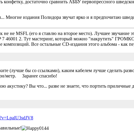
ь конфетку, достаточно сравнить АББУ первопрессного шведског
.. Многие издания Полидора звучат ярко и я предпочитаю шведск
не не MSFL (его я ставлю на второе место). Лучшее звучание эт
P 7 46001 2. Тут мастеринг, который можно "накрутить" ГРОМКО 
 композиций. Все остальные CD-издания этого альбома - как пер
те (лучше бы со ссылками), каким кабелем лучше сделать разв
грн/метр. Заранее спасибо!
ою акустику? Вы что... разве не знаете, что портить приличные
ch?v=LpalU3sdJV8
равильные!