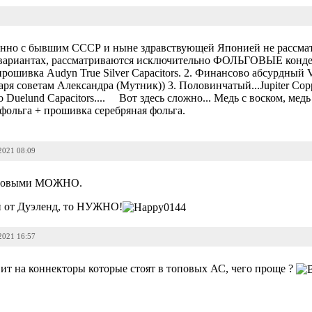
язанно с бывшим СССР и ныне здравствующей Японией не рассмат
х вариантах, рассматриваются исключительно ФОЛЬГОВЫЕ конде
прошивка Audyn True Silver Capacitors. 2. Финансово абсурдный 
аря советам Александра (Мутник)) 3. Половинчатый...Jupiter Copp
по Duelund Capacitors.... Вот здесь сложно... Медь с воском, ме
фольга + прошивка серебряная фольга.
2021 08:09
ьговыми МОЖНО.
й от Дуэленд, то НУЖНО!
2021 16:57
т на коннекторы которые стоят в топовых АС, чего проще ?