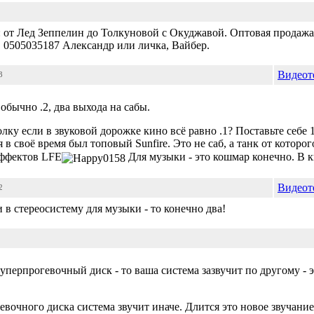
 от Лед Зеппелин до Толкуновой с Окуджавой. Оптовая продажа: 
. 0505035187 Александр или личка, Вайбер.
Видеот
3
бычно .2, два выхода на сабы.
лку если в звуковой дорожке кино всё равно .1? Поставьте себе 
 в своё время был топовый Sunfire. Это не саб, а танк от которого
эффектов LFE
Для музыки - это кошмар конечно. В 
Видеот
2
и в стереосистему для музыки - то конечно два!
суперпрогевочный диск - то ваша система зазвучит по другому - 
евочного диска система звучит иначе. Длится это новое звучание 