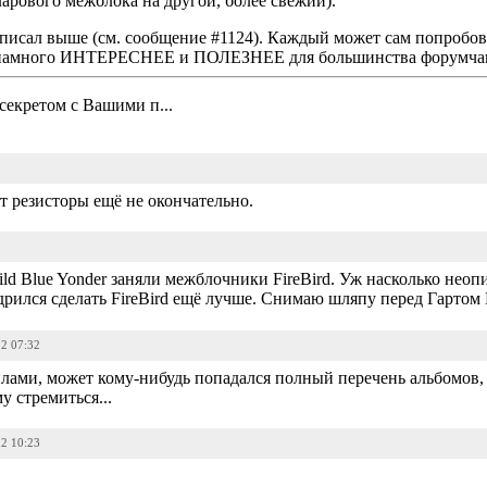
арового межблока на другой, более свежий).
писал выше (см. сообщение #1124). Каждый может сам попробов
 "намного ИНТЕРЕСНЕЕ и ПОЛЕЗНЕЕ для большинства форумчан" 
секретом с Вашими п...
т резисторы ещё не окончательно.
ld Blue Yonder заняли межблочники FireBird. Уж насколько неоп
удрился сделать FireBird ещё лучше. Снимаю шляпу перед Гартом
22 07:32
лами, может кому-нибудь попадался полный перечень альбомов,
у стремиться...
22 10:23