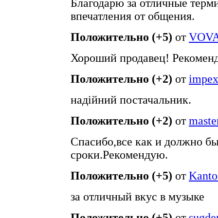
Благодарю за отличные терм
впечатления от общения.
Положительно (+5)
от
VOVA
Хороший продавец! Рекомен
Положительно (+2)
от
impex
надійний постачальник.
Положительно (+2)
от
maste
Спасибо,все как и должно бы
сроки.Рекомендую.
Положительно (+5)
от
Kanto
за отличный вкус в музыке
Положительно (+5)
от
sugde