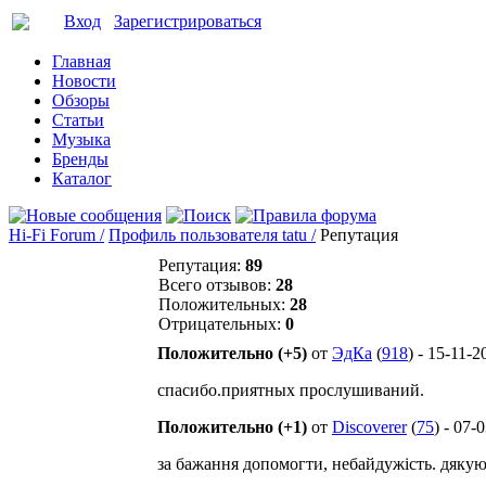
Вход
Зарегистрироваться
Главная
Новости
Обзоры
Статьи
Музыка
Бренды
Каталог
Hi-Fi Forum /
Профиль пользователя tatu /
Репутация
Репутация:
89
Всего отзывов:
28
Положительных:
28
Отрицательных:
0
Положительно (+5)
от
ЭдКа
(
918
) - 15-11-
спасибо.приятных прослушиваний.
Положительно (+1)
от
Discoverer
(
75
) - 07-
за бажання допомогти, небайдужість. дякую