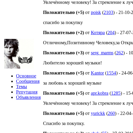
Увлечённому человеку! За стремление к лу
Положительно (+5)
от
poisk
(
2103
) - 21-10-
спасибо за покупку
Положительно (+2)
от
Котяра
(
204
) - 27-07
Отличному,Позитивному Человеку,за Открыт
Положительно (+3)
от
serg_marms
(
262
) - 1
Любителю хорошей музыки!
Положительно (+5)
от
Kantor
(
1554
) - 24-0
Основное
Сообщения
за любовь к хорошей музыке
Темы
Репутация
Положительно (+5)
от
apr.kobra
(
1285
) - 15
Объявления
Увлечённому человеку! За стремление к луч
Положительно (+5)
от
yurickk
(
260
) - 22-04
Спасибо за покупку.