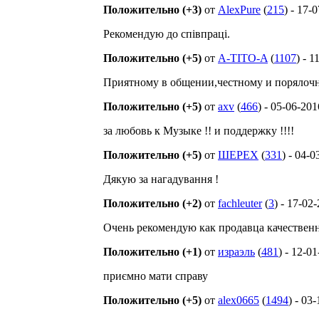
Положительно (+3)
от
AlexPure
(
215
) - 17-
Рекомендую до співпраці.
Положительно (+5)
от
A-TITO-A
(
1107
) - 
Приятному в общении,честному и порялочно
Положительно (+5)
от
axv
(
466
) - 05-06-201
за любовь к Музыке !! и поддержку !!!!
Положительно (+5)
от
ШЕРЕХ
(
331
) - 04-
Дякую за нагадування !
Положительно (+2)
от
fachleuter
(
3
) - 17-02
Очень рекомендую как продавца качественн
Положительно (+1)
от
израэль
(
481
) - 12-0
приємно мати справу
Положительно (+5)
от
alex0665
(
1494
) - 03