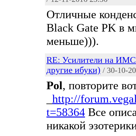
Отличные конден
Black Gate PK в м
меньше))).
RE: Усилители на ИМС
другие ибуки)
/ 30-10-2
Pol
, повторите во
_
http://forum.vega
t=58364
Все описа
никакой эзотерик