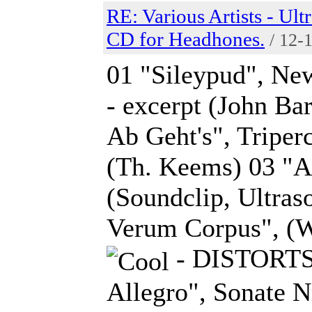
RE: Various Artists - Ul
CD for Headhones.
/ 12-
01 "Sileypud", Ne
- excerpt (John Ba
Ab Geht's", Triperc
(Th. Keems) 03 "A
(Soundclip, Ultras
Verum Corpus", (
- DISTORTS!
Allegro", Sonate Nr