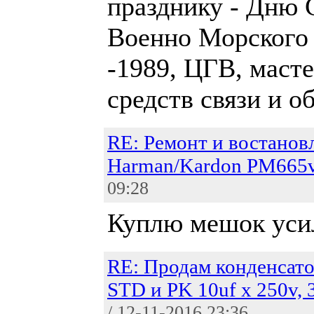
празднику - Дню 
Военно Морского
-1989, ЦГВ, маст
средств связи и о
RE: Ремонт и востанов
Harman/Kardon PM665v
09:28
Куплю мешок усил
RE: Продам конденсато
STD и PK 10uf x 250v, 3
/ 12-11-2016 23:36