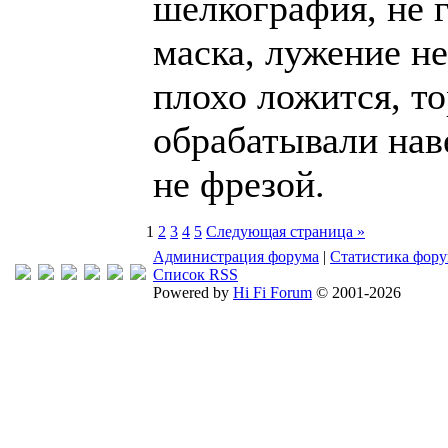
шелкография, не г
маска, лужение н
плохо ложится, т
обрабатывали нав
не фрезой.
1
2
3
4
5
Следующая страница »
Администрация форума
|
Статистика фор
Список RSS
Powered by
Hi Fi Forum
© 2001-2026