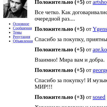
Положительно (+5)
от
artsh
Все четко. Как договаривалис
очередной раз....
Основное
Положительно (+5)
от
Ygen
Сообщения
Темы
Репутация
Спасибо за покупку, приятн
Объявления
Положительно (+5)
от
apr.k
Взаимно! Мира вам и добра.
Положительно (+5)
от
geor
Спасибо за покупку! И музык
МИР!!!
Положительно (+3)
от
sosed