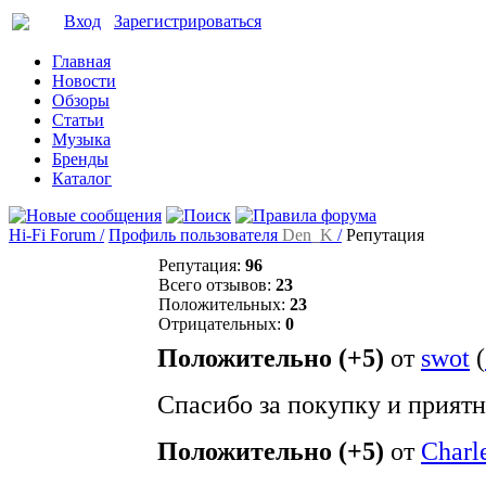
Вход
Зарегистрироваться
Главная
Новости
Обзоры
Статьи
Музыка
Бренды
Каталог
Hi-Fi Forum /
Профиль пользователя
Den_K
/
Репутация
Репутация:
96
Всего отзывов:
23
Положительных:
23
Отрицательных:
0
Положительно (+5)
от
swot
(
Спасибо за покупку и прият
Положительно (+5)
от
Charl