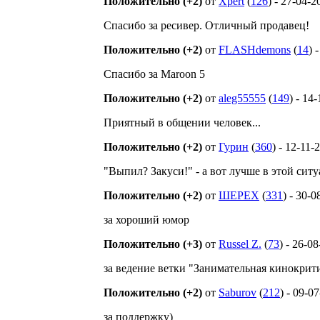
Положительно (+2)
от
Xpert
(
126
) - 27-04-2
Спасибо за ресивер. Отличный продавец!
Положительно (+2)
от
FLASHdemons
(
14
) 
Спасибо за Maroon 5
Положительно (+2)
от
aleg55555
(
149
) - 14
Приятный в общении человек...
Положительно (+2)
от
Гурин
(
360
) - 12-11-
"Выпил? Закуси!" - а вот лучше в этой ситу
Положительно (+2)
от
ШЕРЕХ
(
331
) - 30-
за хороший юмор
Положительно (+3)
от
Russel Z.
(
73
) - 26-0
за ведение ветки "Занимательная кинокрит
Положительно (+2)
от
Saburov
(
212
) - 09-0
за поддержку)