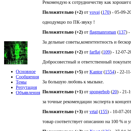
Рекомендую к сотрудничеству как хорошего
Положительно (+2)
от
vovaj
(
170
) - 05-09-2
однодумцю по ПК-звуку !
Положительно (+2)
от
flagmanroman
(
137
) 
За дельные советы,компетентность и беск
Положительно (+2)
от
farflaj
(
109
) - 12-07-
Добросовестный и ответственный покупате
Основное
Положительно (+5)
от
Kantor
(
1554
) - 22-1
Сообщения
За большую любовь к мызыке.
Темы
Репутация
Положительно (+1)
от
spongebob
(
20
) - 21-
Объявления
за точные рекомендации эксперта в концеп
Положительно (+3)
от
vrtal
(
155
) - 10-07-20
товар соответствует описанию на 100 % и 