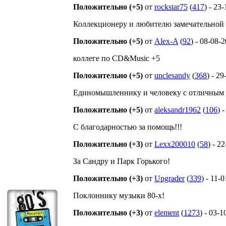
Положительно (+5)
от
rockstar75
(
417
) - 23
Коллекционеру и любителю замечательной
Положительно (+5)
от
Alex-A
(
92
) - 08-08-
коллеге по СD&Music +5
Положительно (+5)
от
unclesandy
(
368
) - 2
Единомышленнику и человеку с отличным 
Положительно (+5)
от
aleksandr1962
(
106
) 
С благодарностью за помощь!!!
Положительно (+3)
от
Lexx200010
(
58
) - 2
За Сандру и Парк Горького!
Положительно (+3)
от
Upgrader
(
339
) - 11-
Поклоннику музыки 80-х!
Положительно (+3)
от
element
(
1273
) - 03-