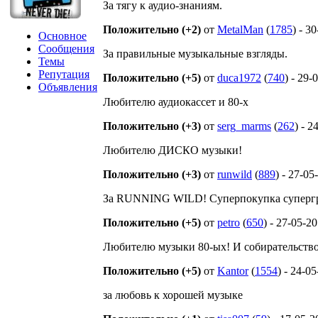
За тягу к аудио-знаниям.
Положительно (+2)
от
MetalMan
(
1785
) - 3
Основное
Сообщения
За правильные музыкальные взгляды.
Темы
Репутация
Положительно (+5)
от
duca1972
(
740
) - 29-
Объявления
Любителю аудиокассет и 80-х
Положительно (+3)
от
serg_marms
(
262
) - 2
Любителю ДИСКО музыки!
Положительно (+3)
от
runwild
(
889
) - 27-05
За RUNNING WILD! Суперпокупка суперг
Положительно (+5)
от
petro
(
650
) - 27-05-2
Любителю музыки 80-ых! И собирательство
Положительно (+5)
от
Kantor
(
1554
) - 24-0
за любовь к хорошей музыке