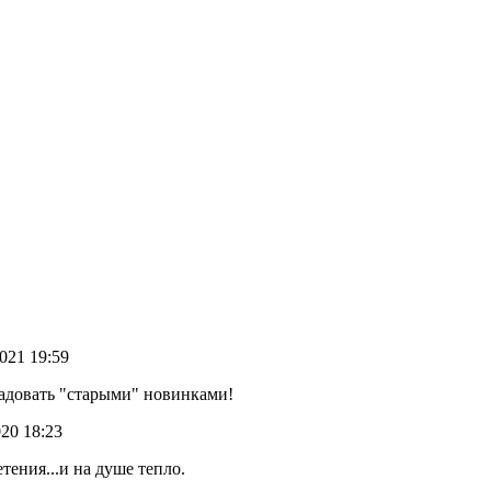
2021 19:59
радовать "старыми" новинками!
020 18:23
ения...и на душе тепло.