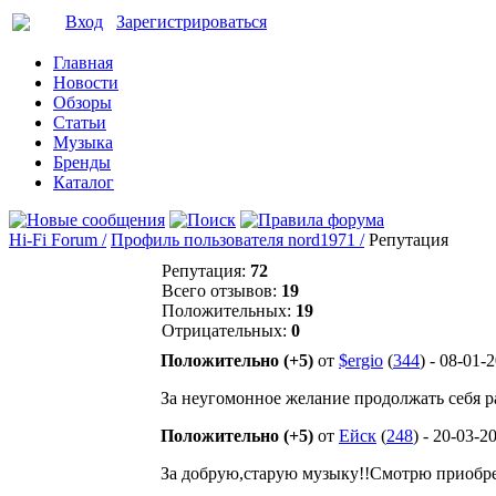
Вход
Зарегистрироваться
Главная
Новости
Обзоры
Статьи
Музыка
Бренды
Каталог
Hi-Fi Forum /
Профиль пользователя nord1971 /
Репутация
Репутация:
72
Всего отзывов:
19
Положительных:
19
Отрицательных:
0
Положительно (+5)
от
$ergio
(
344
) - 08-01-
За неугомонное желание продолжать себя 
Положительно (+5)
от
Ейск
(
248
) - 20-03-2
За добрую,старую музыку!!Смотрю приобрет