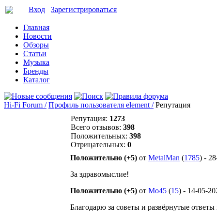
Вход
Зарегистрироваться
Главная
Новости
Обзоры
Статьи
Музыка
Бренды
Каталог
Hi-Fi Forum /
Профиль пользователя element /
Репутация
Репутация:
1273
Всего отзывов:
398
Положительных:
398
Отрицательных:
0
Положительно (+5)
от
MetalMan
(
1785
) - 2
За здравомыслие!
Положительно (+5)
от
Mo45
(
15
) - 14-05-2
Благодарю за советы и развёрнутые ответ