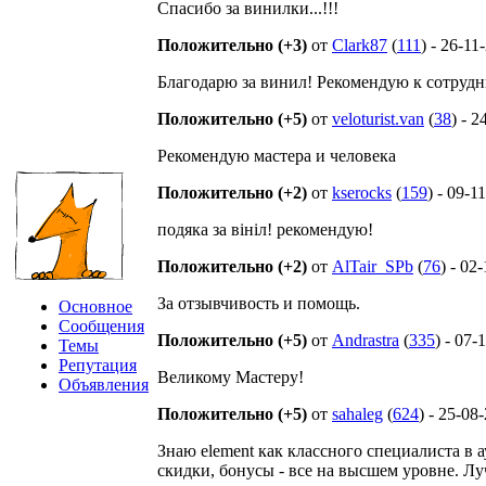
Спасибо за винилки...!!!
Положительно (+3)
от
Clark87
(
111
) - 26-11
Благодарю за винил! Рекомендую к сотрудн
Положительно (+5)
от
veloturist.van
(
38
) - 
Рекомендую мастера и человека
Положительно (+2)
от
kserocks
(
159
) - 09-1
подяка за вініл! рекомендую!
Положительно (+2)
от
AlTair_SPb
(
76
) - 02
За отзывчивость и помощь.
Основное
Сообщения
Положительно (+5)
от
Andrastra
(
335
) - 07-
Темы
Репутация
Великому Мастеру!
Объявления
Положительно (+5)
от
sahaleg
(
624
) - 25-08
Знаю element как классного специалиста в 
скидки, бонусы - все на высшем уровне. Л