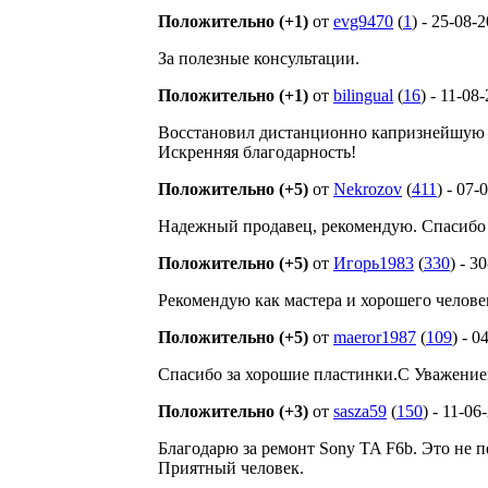
Положительно (+1)
от
evg9470
(
1
) - 25-08-
За полезные консультации.
Положительно (+1)
от
bilingual
(
16
) - 11-08
Восстановил дистанционно капризнейшую к
Искренняя благодарность!
Положительно (+5)
от
Nekrozov
(
411
) - 07-
Надежный продавец, рекомендую. Спасибо 
Положительно (+5)
от
Игорь1983
(
330
) - 3
Рекомендую как мастера и хорошего челове
Положительно (+5)
от
maeror1987
(
109
) - 0
Спасибо за хорошие пластинки.С Уважени
Положительно (+3)
от
sasza59
(
150
) - 11-06
Благодарю за ремонт Sony TA F6b. Это не 
Приятный человек.