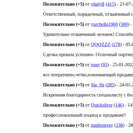
Положительно (+5)
от
vitalyB
(
415
) - 21-07
Ответственный, порядочный, отзывчивый и
Положительно (+5)
от
yurchello1969
(
300
) 
Удивительно отзывчивый человек! Спасибо
Положительно (+5)
от
QQQZZZ
(
278
) - 05
Сделка прошла успешно. Отличный партне
Положительно (+5)
от
joser
(
93
) - 25-01-202
все оперативно,четко,понимающий продаве
Положительно (+5)
от
Sla_Sh
(
285
) - 24-01
Искренняя благодарность специалисту с б
Положительно (+5)
от
Quicksilver
(
146
) - 1
профессиональный подход к продажам!!
Положительно (+5)
от
markenergy
(
338
) - 2