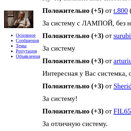
Положительно (+5)
от
t.800
За систему с ЛАМПОЙ, без н
Положительно (+3)
от
surub
Основное
Сообщения
Темы
За систему
Репутация
Объявления
Положительно (+3)
от
arturi
Интересная у Вас системка, о
Положительно (+3)
от
Sheri
За систему!
Положительно (+3)
от
FIL65
За отличную систему.