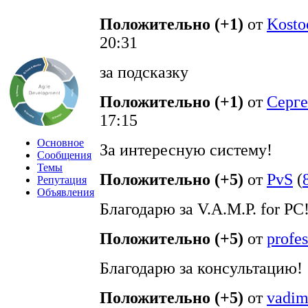
Положительно (+1)
от
Kost
20:31
за подсказку
Положительно (+1)
от
Серг
17:15
Основное
За интересную систему!
Сообщения
Темы
Положительно (+5)
от
PvS
(
Репутация
Объявления
Благодарю за V.A.M.P. for PC
Положительно (+5)
от
profe
Благодарю за консультацию!
Положительно (+5)
от
vadim