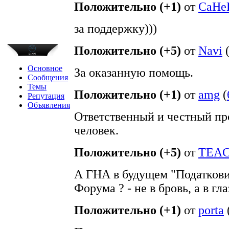
Положительно (+1)
от
CaHe
за поддержку)))
Положительно (+5)
от
Navi
Основное
За оказанную помощь.
Сообщения
Темы
Положительно (+1)
от
amg
(
Репутация
Объявления
Ответственный и честный пр
человек.
Положительно (+5)
от
TEAC
А ГНА в будущем "Податковий
Форума ? - не в бровь, а в гл
Положительно (+1)
от
porta