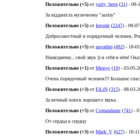
Положительно (+5)
от
yuriy_heep
(
31
) - 09-
За відданість музичному "залізу"
Положительно (+5)
от
Iprostir
(
2247
) - 09-0
Добросовестный и порядочный человек. Р
Положительно (+5)
от
aqvadim
(
492
) - 18-0
Нашедшему... свой звук )) и себя в нём! О
Положительно (+1)
от
Минус
(
19
) - 03-05-
Очень порядочный человек!!! Большое спас
Положительно (+3)
от
FiLiN
(
315
) - 08-03-
За вечный поиск хорошего звука.
Положительно (+5)
от
Comandante
(
741
) - 
От сердца к сердцу
Положительно (+3)
от
Mark_V
(
627
) - 10-1