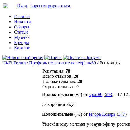
Вход
Зарегистрироваться
Главная
Новости
Обзоры
Статьи
Музыка
Бренды
Каталог
Hi-Fi Forum /
Профиль пользователя neoplan-69 /
Репутация
Репутация:
78
Всего отзывов:
28
Положительных:
28
Отрицательных:
0
Положительно (+5)
от
sport80
(
593
) - 17-12
За хороший вкус.
Положительно (+3)
от
Игорь Козарь
(
377
) 
Увлечённому меломану и аудиофилу, респек