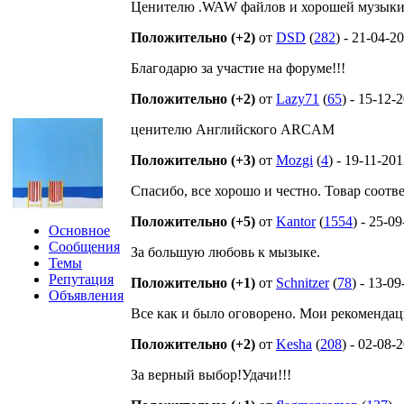
Ценителю .WAW файлов и хорошей музык
Положительно (+2)
от
DSD
(
282
) - 21-04-2
Благодарю за участие на форуме!!!
Положительно (+2)
от
Lazy71
(
65
) - 15-12-
ценителю Английского ARCAM
Положительно (+3)
от
Mozgi
(
4
) - 19-11-20
Спасибо, все хорошо и честно. Товар соотв
Положительно (+5)
от
Kantor
(
1554
) - 25-0
Основное
Сообщения
За большую любовь к мызыке.
Темы
Репутация
Положительно (+1)
от
Schnitzer
(
78
) - 13-0
Объявления
Все как и было оговорено. Мои рекомендац
Положительно (+2)
от
Kesha
(
208
) - 02-08-
За верный выбор!Удачи!!!