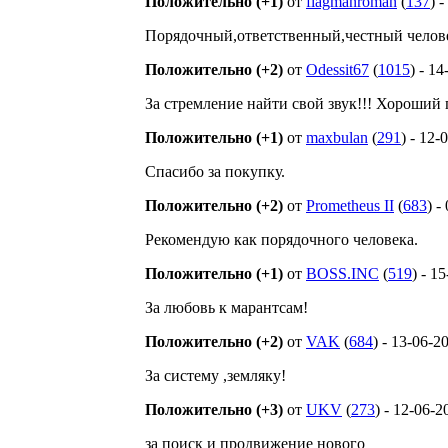
Положительно (+1)
от
flagmanroman
(
137
) 
Порядочный,ответственный,честный челове
Положительно (+2)
от
Odessit67
(
1015
) - 1
За стремление найти свой звук!!! Хороший 
Положительно (+1)
от
maxbulan
(
291
) - 12-
Спасибо за покупку.
Положительно (+2)
от
Prometheus II
(
683
) -
Рекомендую как порядочного человека.
Положительно (+1)
от
BOSS.INC
(
519
) - 1
За любовь к марантсам!
Положительно (+2)
от
VAK
(
684
) - 13-06-2
За систему ,земляку!
Положительно (+3)
от
UKV
(
273
) - 12-06-2
за поиск и продвижение нового