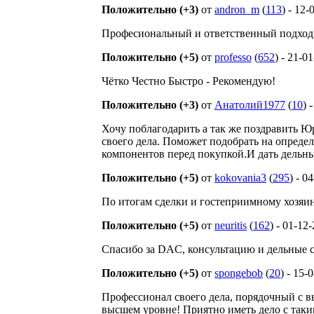
Положительно (+3)
от
andron_m
(
113
) - 12
Професиональный и ответственный подход 
Положительно (+5)
от
professo
(
652
) - 21-0
Чётко Честно Быстро - Рекомендую!
Положительно (+3)
от
Анатолий1977
(
10
) 
Хочу поблагодарить а так же поздравить 
своего дела. Поможет подобрать на опреде
компонентов перед покупкой.И дать дельный
Положительно (+5)
от
kokovania3
(
295
) - 0
По итогам сделки и гостеприимному хозяи
Положительно (+5)
от
neuritis
(
162
) - 01-12
Спасибо за DAC, консультацию и дельные 
Положительно (+5)
от
spongebob
(
20
) - 15-
Профессионал своего дела, порядочный с в
высшем уровне! Приятно иметь дело с таки