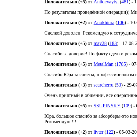
Положительно (+5)
от
Antidevaytyi
(
481
) - 
По результатам проведённой операции)) Ми
Положительно (+2)
от
Anokhinra
(
106
) - 10
Сделкой доволен. Рекомендую к сотрудниче
Положительно (+5)
от
may28
(
183
) - 17-08-
Спасибо за доверие! По факту сделки реко
Положительно (+5)
от
MetalMan
(
1785
) - 0
Спасибо Юра за советы, профессионализм и
Положительно (+3)
от
searcherru
(
53
) - 29-
Очень приятный в общении, все оперативно
Положительно (+5)
от
SSUPINSKY
(
109
) -
Юра, большое спасибо за абсорберы-это но
Рекомендую !!!
Положительно (+2)
от
livter
(
122
) - 05-03-2