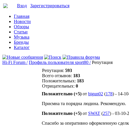
Вход
Зарегистрироваться
Главная
Новости
Обзоры
Статьи
Музыка
Бренды
Каталог
Hi-Fi Forum /
Профиль пользователя sport80 /
Репутация
Репутация:
593
Всего отзывов:
183
Положительных:
183
Отрицательных:
0
Положительно (+5)
от
bigun02
(
178
) - 14-1
Приємна та порядна людина. Рекомендую.
Положительно (+5)
от
SWAT
(
257
) - 03-10-
Спасибо за оперативно оформленную сделк