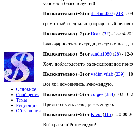
успехов и благополучия!!!
Положительно (+5)
от
diletant-007
(
213
) - 0
грамотный специалист,порядочный человек
Положительно (+2)
от
Beats
(
37
) - 18-04-20
Благодарность за очередную сделку, всегда 
Положительно (+5)
от
sandir1980
(
28
) - 12-
Хочу поблагодарить, за эксклюзивное прио
Положительно (+3)
от
vadim vrlab
(
239
) - 1
Все як і домовились. Рекомендую.
Основное
Положительно (+5)
от
zorgee
(
384
) - 02-10-
Сообщения
Темы
Приятно иметь дело , рекомендую.
Репутация
Объявления
Положительно (+5)
от
Kreol
(
115
) - 20-09-2
Всё красиво!Рекомендую!