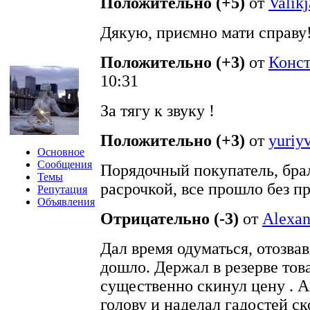
Положительно (+5)
от
Valik
Дякую, приємно мати справу
Положительно (+3)
от
Конст
10:31
За тягу к звуку !
Положительно (+3)
от
yuriyv
Основное
Сообщения
Порядочный покупатель, бра
Темы
расрочкой, все прошло без п
Репутация
Объявления
Отрицательно (-3)
от
Alexan
Дал время одуматься, отозва
дошло. Держал в резерве това
существенно скинул цену . А
голову и наделал гадостей ск