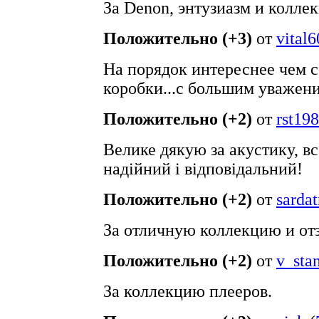
За Denon, энтузиазм и колле
Положительно (+3)
от
vital6
На порядок интереснее чем 
коробки...с большим уважен
Положительно (+2)
от
rst19
Велике дякую за акустику, вс
надійний і відповідальний!
Положительно (+2)
от
sardat
За отличную коллекцию и от
Положительно (+2)
от
v_sta
За коллекцию плееров.