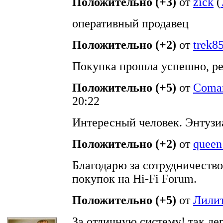
Положительно (+3)
от
zick
(
оперативный продавец
Положительно (+2)
от
trek8
Покупка прошла успешно, р
Положительно (+5)
от
Coma
20:22
Интересный человек. Энтузиа
Положительно (+2)
от
queen
Благодарю за сотрудничество
покупок на Hi-Fi Forum.
Положительно (+5)
от
Лили
За отличную систему! так д