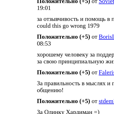
Положительно (+5)
от
Sovie
19:01
за отзывчивость и помощь в 
could this go wrong 1979
Положительно (+5)
от
Boris
08:53
хорошему человеку за поддер
за свою принципиальную жи
Положительно (+5)
от
Faleri
За правильность в мыслях и 
общению!
Положительно (+5)
от
stdem
За Олинку Хардиман =)