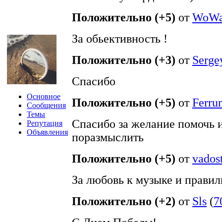
Положительно (+5)
от
WoW
За обьективность !
Положительно (+3)
от
Serge
Спасибо
Основное
Положительно (+5)
от
Ferru
Сообщения
Темы
Спасибо за желание помочь и
Репутация
Объявления
поразмыслить
Положительно (+5)
от
vados
За любовь к музыке и прави
Положительно (+2)
от
Sls
(
7