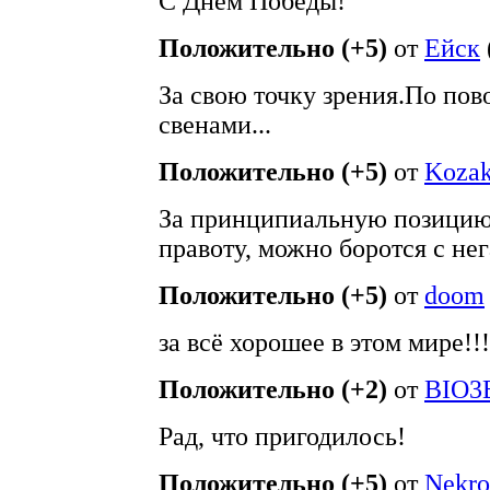
С Днем Победы!
Положительно (+5)
от
Ейск
За свою точку зрения.По пов
свенами...
Положительно (+5)
от
Koza
За принципиальную позицию,
правоту, можно боротся с нег
Положительно (+5)
от
doom
за всё хорошее в этом мире!!!
Положительно (+2)
от
BIO3
Рад, что пригодилось!
Положительно (+5)
от
Nekro