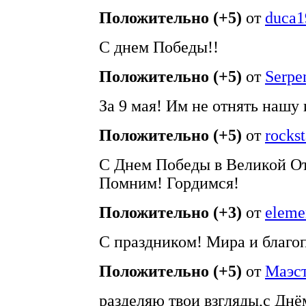
Положительно (+5)
от
duca1
С днем Победы!!
Положительно (+5)
от
Serpe
За 9 мая! Им не отнять наш
Положительно (+5)
от
rocks
С Днем Победы в Великой О
Помним! Гордимся!
Положительно (+3)
от
eleme
С праздником! Мира и благо
Положительно (+5)
от
Маэс
разделяю твои взгляды,с Днё