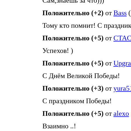
Сам,знаешь за что)))
Положительно (+2)
от
Bass
(
Тому кто помнит! С праздни
Положительно (+5)
от
CTA
Успехов! )
Положительно (+5)
от
Upgra
С Днём Великой Победы!
Положительно (+3)
от
yura5
С праздником Победы!
Положительно (+5)
от
alexo
Взаимно ..!