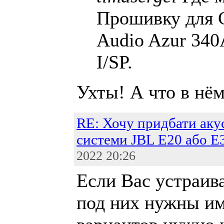
Прошивку для 
Audio Azur 340
I/SP.
Ухты! А что в нё
RE: Хочу придбати аку
системи JBL E20 або Е
2022 20:26
Если Вас устраива
под них нужны им