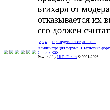
втихаря от модер
отказывается их 
его должен считат
1
2
3
4
...
13
Следующая страница »
Администрация форума
|
Статистика фор
Список RSS
Powered by
Hi Fi Forum
© 2001-2026