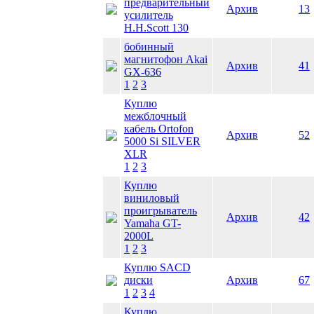
предварительный
Архив
13
усилитель
H.H.Scott 130
бобинный
магнитофон Akai
Архив
41
GX-636
1
2
3
Куплю
межблочный
кабель Ortofon
Архив
52
5000 Si SILVER
XLR
1
2
3
Куплю
виниловый
проигрыватель
Архив
42
Yamaha GT-
2000L
1
2
3
Куплю SACD
диски
Архив
67
1
2
3
4
Куплю