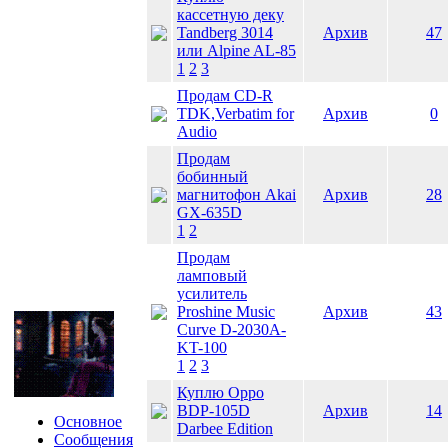
кассетную деку
Tandberg 3014
Архив
47
или Alpine AL-85
1
2
3
Продам CD-R
TDK,Verbatim for
Архив
0
Audio
Продам
бобинный
магнитофон Akai
Архив
28
GX-635D
1
2
Продам
ламповый
усилитель
Proshine Music
Архив
43
Curve D-2030A-
KT-100
1
2
3
Куплю Oppo
BDP-105D
Архив
14
Основное
Darbee Edition
Сообщения