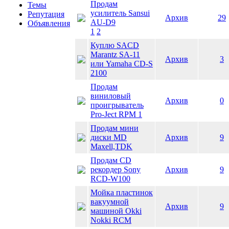
Продам
Темы
усилитель Sansui
Репутация
Архив
29
AU-D9
Объявления
1
2
Куплю SACD
Marantz SA-11
Архив
3
или Yamaha CD-S
2100
Продам
виниловый
Архив
0
проигрыватель
Pro-Ject RPM 1
Продам мини
диски MD
Архив
9
Maxell,TDK
Продам CD
рекордер Sony
Архив
9
RCD-W100
Мойка пластинок
вакуумной
Архив
9
машиной Okki
Nokki RCM