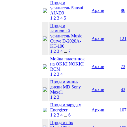
Продам
усилитель Sansui
Архив
86
AU-D9
1
2
3
4
5
Продам
ламповый
усилитель Music
Архив
121
Curve D-2020A-
KT-100
1
2
3
4
...
7
Мойка пластинок
на OKKI NOKKI
Архив
73
RCM
1
2
3
4
Продам мини-
диски MD Sony,
Архив
43
Maxell
1
2
3
Продам зарядку
Energizer
Архив
107
1
2
3
4
...
6
Продам dbx