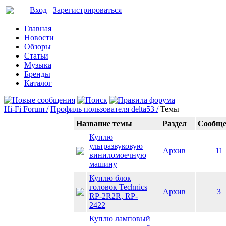
Вход
Зарегистрироваться
Главная
Новости
Обзоры
Статьи
Музыка
Бренды
Каталог
Hi-Fi Forum /
Профиль пользователя delta53 /
Темы
Название темы
Раздел
Сообще
Куплю
ультразвуковую
Архив
11
виниломоечную
машину
Куплю блок
головок Technics
Архив
3
RP-2R2R, RP-
2422
Куплю ламповый