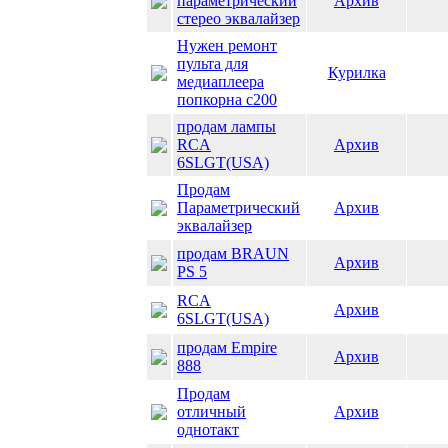
параметрический
Архив
стерео эквалайзер
Нужен ремонт
пульта для
Курилка
медиаплеера
попкорна с200
продам лампы
RCA
Архив
6SLGT(USA)
Продам
Параметрический
Архив
эквалайзер
продам BRAUN
Архив
PS 5
RCA
Архив
6SLGT(USA)
продам Empire
Архив
888
Продам
отличный
Архив
однотакт