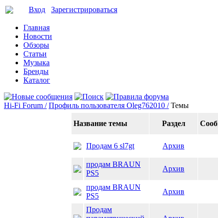
Вход
Зарегистрироваться
Главная
Новости
Обзоры
Статьи
Музыка
Бренды
Каталог
Hi-Fi Forum /
Профиль пользователя Oleg762010 /
Темы
Название темы
Раздел
Соо
Продам 6 sl7gt
Архив
продам BRAUN
Архив
PS5
продам BRAUN
Архив
PS5
Продам