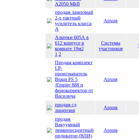
A2050 MkII
продам ламповый
2-х тактный
Архив
усилитель класса
А
Альтеки 605А в
612 корпусе в
Системы
комнате 19м2
участников
1
2
Продам комплект
LP-
проигрыватель
Braun PS 5
Архив
/Empire 888 и
фонокорректор от
Василича
продам сд
Архив
лицензия
продам
Вакуумный
люминисцентный
Архив
индикатор (ВЛИ)