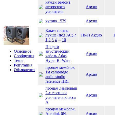
нужен ремонт
авторского
Архив
усилителя
куплю 1579
Архив
Какие плиты
лучше (под АС) ?
Hi-Fi Аудио
1
2
3
4
...
10
Продам
Основное
акустический
Архив
Сообщения
кабель Atlas
Темы
Hyper Bi-Ware
Репутация
продам межблок
Объявления
1м cambridge
Архив
audio studio
reference HRI
продам ламповый
2-х тактный
Архив
усилитель класса
А
продам межблок
Acrolink 6N-
Архив