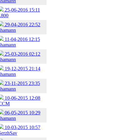
shamann
25-06-2016 15:11
t.800
29-04-2016 22:52
shamann
11-04-2016 12:15
shamann
25-03-2016 02:12
shamann
19-12-2015 21:14
shamann
23-11-2015 23:35
shamann
10-06-2015 12:08
ССМ
06-05-2015 10:29
shamann
10-03-2015 10:57
SerzhSav