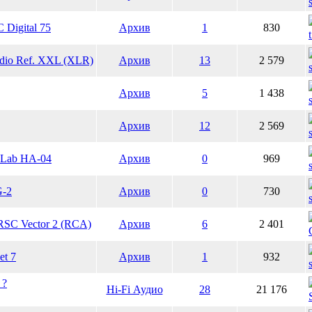
Digital 75
Архив
1
830
dio Ref. XXL (XLR)
Архив
13
2 579
Архив
5
1 438
Архив
12
2 569
 Lab HA-04
Архив
0
969
G-2
Архив
0
730
RSC Vector 2 (RCA)
Архив
6
2 401
et 7
Архив
1
932
 ?
Hi-Fi Аудио
28
21 176