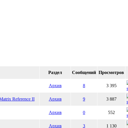
Раздел
Сообщений
Просмотров
Архив
8
3 395
trix Reference II
Архив
9
3 887
Архив
0
552
Архив
3
1 130