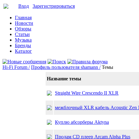
Вход
Зарегистрироваться
Главная
Новости
Обзоры
Статьи
Музыка
Бренды
Каталог
Hi-Fi Forum /
Профиль пользователя shamann /
Темы
Название темы
Straight Wire Crescendo II XLR
межблочный XLR кабель Acoustic Zen Ma
Куплю абсорберы Aktyna
Продам CD плеер Arcam Alpha Plus