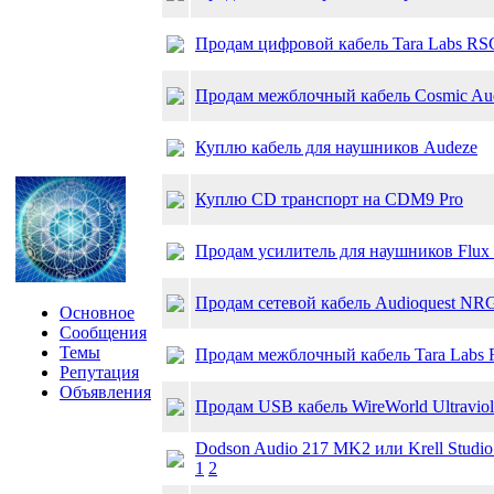
Продам цифровой кабель Tara Labs RSC 
Продам межблочный кабель Cosmic Au
Куплю кабель для наушников Audeze
Куплю CD транспорт на CDM9 Pro
Продам уcилитель для наушников Flux
Продам сетевой кабель Audioquest NR
Основное
Сообщения
Темы
Продам межблочный кабель Tara Labs 
Репутация
Объявления
Продам USB кабель WireWorld Ultraviol
Dodson Audio 217 MK2 или Krell Studio
1
2