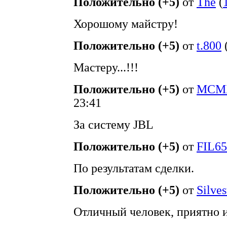
Положительно (+5)
от
The
(
Хорошому майстру!
Положительно (+5)
от
t.800
Мастеру...!!!
Положительно (+5)
от
MCMX
23:41
За систему JBL
Положительно (+5)
от
FIL65
По результатам сделки.
Положительно (+5)
от
Silves
Отличный человек, приятно и