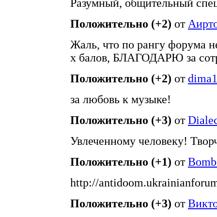
Разумный, общительный спец
Положительно (+2)
от
Аирт
Жаль, что по рангу форума н
х балов, БЛАГОДАРЮ за сотр
Положительно (+2)
от
dima
за любовь к музыке!
Положительно (+3)
от
Dialec
Увлеченному человеку! Твор
Положительно (+1)
от
Bomb
http://antidoom.ukrainianforu
Положительно (+3)
от
Викто