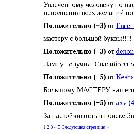
Увлеченному человеку по на
исполнения всех желаний по з
Положительно (+3)
от
Евге
мастеру с большой буквы!!!!
Положительно (+3)
от
denon
Лампу получил. Спасибо за о
Положительно (+5)
от
Kesha
Большому МАСТЕРУ нашего 
Положительно (+5)
от
axv
(
За настойчивость в поиске Зв
1
2
3
4
5
Следующая страница »