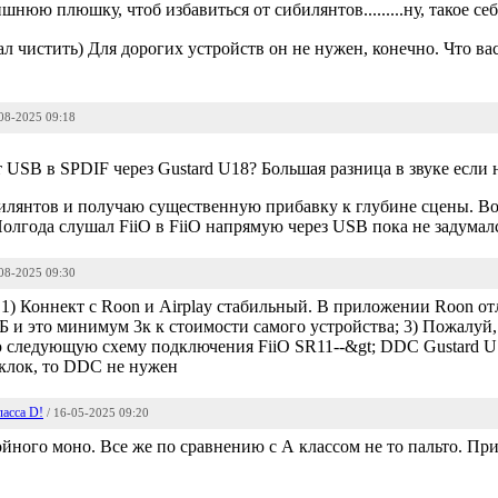
шнюю плюшку, чтоб избавиться от сибилянтов.........ну, такое се
л чистить) Для дорогих устройств он не нужен, конечно. Что ва
-08-2025 09:18
 USB в SPDIF через Gustard U18? Большая разница в звуке если
билянтов и получаю существенную прибавку к глубине сцены. Воо
Полгода слушал FiiO в FiiO напрямую через USB пока не задумал
-08-2025 09:30
: 1) Коннект с Roon и Airplay стабильный. В приложении Roon о
Б и это минимум 3к к стоимости самого устройства; 3) Пожалуй,
ую следующую схему подключения FiiO SR11--&gt; DDC Gustard U
клок, то DDC не нужен
ласса D!
/ 16-05-2025 09:20
ойного моно. Все же по сравнению с А классом не то пальто. Пр