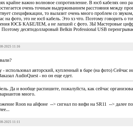
ях крайне важно волновое сопротивление. В юсб кабелях оно р
остигается очень точным выдерживанием расстояния между про
твует спецификации, то вылазит очень много проблем со звуком,
вас на фото, это не юсб кабель. Это хз что. Поэтому говорить о то
чения ЮСБ КАБЕЛЕМ, а не лапшой с фото. ЗЫ Мастеровые цифр
а. Поэтому десятидолларовый Belkin Professional USB переигрывае
-08-2025 11:16
овали?
 - использовал авторский, купленный в баре (на фото) Сейчас и
аказал AudioQuest - но он еще едет.
ель. Да и вообще распишите, пожалуйста, как сейчас организован
 вариантов много.
иложение Roon на айфоне --> сигнал по вифи на SR11 --> далее 
ее...
-08-2025 11:11