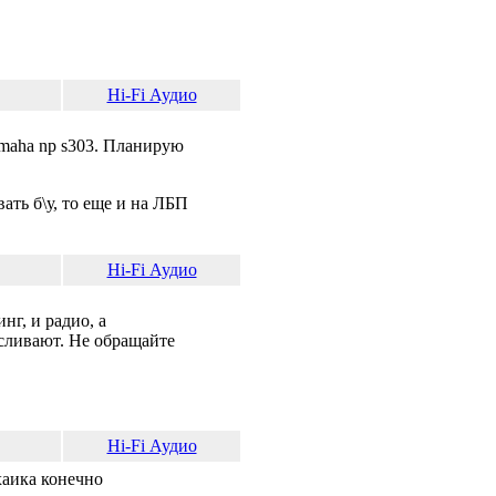
Hi-Fi Аудио
amaha np s303. Планирую
ать б\у, то еще и на ЛБП
Hi-Fi Аудио
нг, и радио, а
 сливают. Не обращайте
Hi-Fi Аудио
хаика конечно