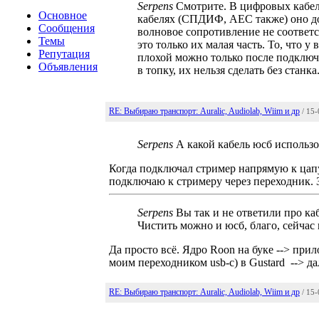
Serpens
Смотрите. В цифровых кабел
Основное
кабелях (СПДИФ, АЕС также) оно д
Сообщения
волновое сопротивление не соответс
Темы
это только их малая часть. То, что у 
Репутация
плохой можно только после подклю
Объявления
в топку, их нельзя сделать без станк
RE: Выбираю транспорт: Auralic, Audiolab, Wiim и др
/ 15
Serpens
А какой кабель юсб использ
Когда подключал стример напрямую к цапу
подключаю к стримеру через переходник. З
Serpens
Вы так и не ответили про каб
Чистить можно и юсб, благо, сейчас
Да просто всё. Ядро Roon на буке --> пр
моим переходником usb-c) в Gustard --> дал
RE: Выбираю транспорт: Auralic, Audiolab, Wiim и др
/ 15