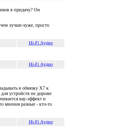
ников в придачу? Он
 чем лучше-хуже, просто
Hi-Fi Аудио
Hi-Fi Аудио
ладывать в обвязку X7 к
 для устройств не дороже
чивается вау-эффект и
о мнения разные - кто-то
Hi-Fi Аудио