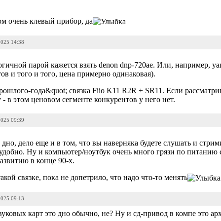
ном очень клевый прибор, да
2025 14:38
гичной парой кажется взять denon dnp-720ae. Или, например, y
отов и того и того, цена примерно одинаковая).
ошлого-года&quot; связка Fiio K11 R2R + SR11. Если рассматрив
y - в этом ценовом сегменте конкурентов у него нет.
2025 09:39
 дно, дело еще и в том, что вы наверняка будете слушать и стрими
еудобно. Ну и компьютер/ноутбук очень много грязи по питанию
азвитию в конце 90-х.
кой связке, пока не допетрило, что надо что-то менять
2025 09:13
овых карт это дно обычно, не? Ну и сд-привод в компе это ар