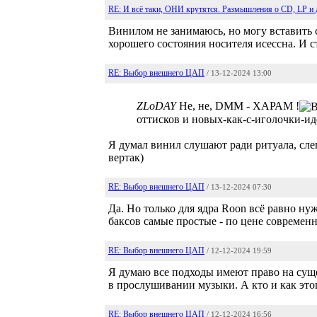
RE: И всё таки, ОНИ крутятся. Размышления о CD, LP и 
Винилом не занимаюсь, но могу вставить 
хорошего состояния носителя исессна. И 
RE: Выбор внешнего ЦАП
/ 13-12-2024 13:00
ZLoDAY
Не, не, DMM - ХАРАМ !
оттисков и новых-как-с-иголочки-и
Я думал винил слушают ради ритуала, сле
вертак)
RE: Выбор внешнего ЦАП
/ 13-12-2024 07:30
Да. Но только для ядра Roon всё равно н
баксов самые простые - по цене современ
RE: Выбор внешнего ЦАП
/ 12-12-2024 19:59
Я думаю все подходы имеют право на сущ
в прослушивании музыки. А кто и как этог
RE: Выбор внешнего ЦАП
/ 12-12-2024 16:56