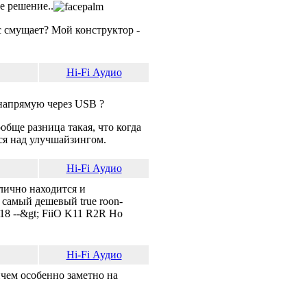
бе решение..
с смущает? Мой конструктор -
Hi-Fi Аудио
 напрямую через USB ?
бще разница такая, что когда
ся над улучшайзингом.
Hi-Fi Аудио
тлично находится и
 самый дешевый true roon-
18 --&gt; FiiO K11 R2R Но
Hi-Fi Аудио
ичем особенно заметно на