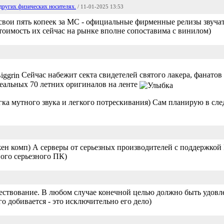
других физических носителях.
/ 11-01-2025 13:53
свои пять копеек за MC - официальные фирменные релизы звучат
стоимость их сейчас на рынке вполне сопоставима с винилом)
Сейчас набежит секта свидетелей святого лакера, фанатов 
деальных 70 летних оригиналов на ленте
гка мутного звука и легкого потрескивания) Сам планирую в с
ужен комп) А серверы от серьезных производителей с поддержкой
ного серьезного ПК)
ествование. В любом случае конечной целью должно быть удовл
о добивается - это исключительно его дело)