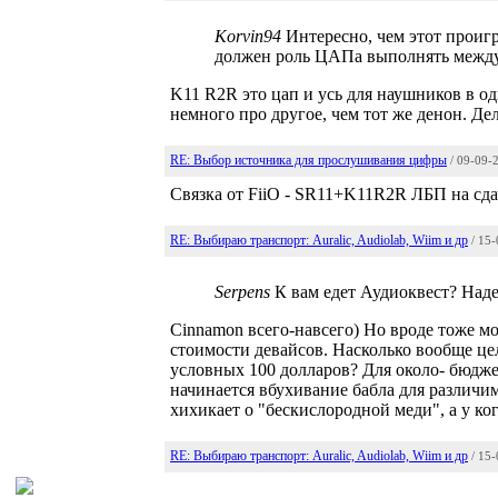
Korvin94
Интересно, чем этот проигр
должен роль ЦАПа выполнять между
K11 R2R это цап и усь для наушников в од
немного про другое, чем тот же денон. Де
RE: Выбор источника для прослушивания цифры
/ 09-09-
Связка от FiiO - SR11+K11R2R ЛБП на сдач
RE: Выбираю транспорт: Auralic, Audiolab, Wiim и др
/ 15
Serpens
К вам едет Аудиоквест? Над
Cinnamon всего-навсего) Но вроде тоже мо
стоимости девайсов. Насколько вообще це
условных 100 долларов? Для около- бюджет
начинается вбухивание бабла для различим
хихикает о "бескислородной меди", а у ког
RE: Выбираю транспорт: Auralic, Audiolab, Wiim и др
/ 15