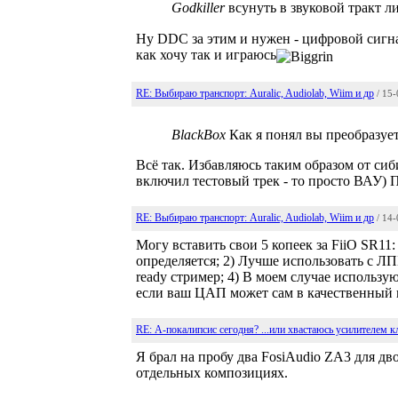
Godkiller
всунуть в звуковой тракт ли
Ну DDC за этим и нужен - цифровой сигна
как хочу так и играюсь
RE: Выбираю транспорт: Auralic, Audiolab, Wiim и др
/ 15
BlackBox
Как я понял вы преобразует
Всё так. Избавляюсь таким образом от си
включил тестовый трек - то просто ВАУ) 
RE: Выбираю транспорт: Auralic, Audiolab, Wiim и др
/ 14
Могу вставить свои 5 копеек за FiiO SR11
определяется; 2) Лучше использовать с ЛП
ready стример; 4) В моем случае использ
если ваш ЦАП может сам в качественный 
RE: А-покалипсис сегодня? ...или хвастаюсь усилителем к
Я брал на пробу два FosiAudio ZA3 для дв
отдельных композициях.