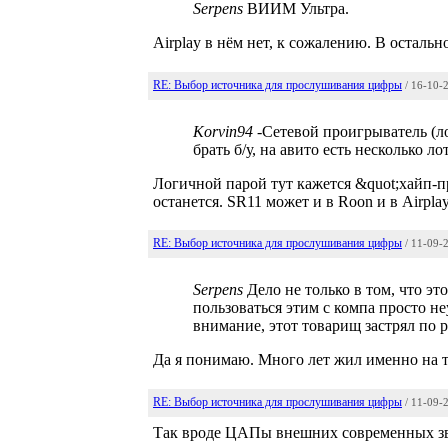
Serpens
ВИИМ Ультра.
Airplay в нём нет, к сожалению. В осталь
RE: Выбор источника для прослушивания цифры
/ 16-10-
Korvin94
-Сетевой проигрыватель (ло
брать б/у, на авито есть несколько л
Логичной парой тут кажется &quot;хайп-пр
останется. SR11 может и в Roon и в Airpla
RE: Выбор источника для прослушивания цифры
/ 11-09-
Serpens
Дело не только в том, что это
пользоваться этим с компа просто н
внимание, этот товарищ застрял по р
Да я понимаю. Много лет жил именно на та
RE: Выбор источника для прослушивания цифры
/ 11-09-
Так вроде ЦАПы внешних современных звук