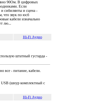
авно 90Ом. В цифровых
водниками. Если
 и сибилянты и сцена -
м, что звук по юсб
овые кабели изначально
т лю...
Hi-Fi Аудио
спользую штатный густарда -
о все - питание, кабели.
по USB (шнур комплектный с
Hi-Fi Аудио