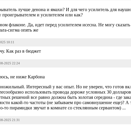
ыватель лучше денона и ямахи? И для чего усилитель для науш
 проигрывателем и усилителем или как?
ном флаконе. Да, идет перед усилителем исесна. Не могу сказать
льта-сигма опять же
2025 10:11
у. Как раз в бюджет
-08-2025 22:24
еюсь, не ниже Карбона
ножильный. Интересный у вас опыт. Но не уверен, что готов вк
лесообразно использовать провода дороже условных 30 долларов
ных решений все равно должна быть золотая середина - где зака
ости какой-то частоты (не забываем про самовнушение еще)? А т
о-то пирамидки звучат в комнате со стеклянным сервантом) ...
-08-2025 21:31