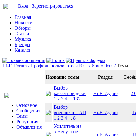
Вход
Зарегистрироваться
Главная
Новости
Обзоры
Статьи
Музыка
Бренды
Каталог
Hi-Fi Forum /
Профиль пользователя Risus_Sardonicus /
Темы
Название темы
Раздел
Сооб
Выбор
кассетной деки
Hi-Fi Аудио
2 
1
2
3
4
...
132
Основное
Выбор
Сообщения
внешнего ЦАП
Hi-Fi Аудио
1
Темы
1
2
3
4
...
8
Репутация
Усилитель на
Объявления
замену и не
Hi-Fi Аудио
1