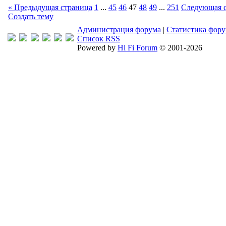
« Предыдущая страница
1
...
45
46
47
48
49
...
251
Следующая с
Создать тему
Администрация форума
|
Статистика фор
Список RSS
Powered by
Hi Fi Forum
© 2001-2026