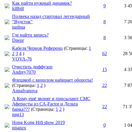
Как найти нужный динамик?
9
3 4
killbill
Полвека назад стартовал легендарный
"Вудсток"
8
7 2
nashua
Где найти запись?
8
3 5
Dnepr
Кабеля Чернов Референц
(Страницы:
1
2
3
4
)
62
28 5
VOVA-76
Очистить диффузор
15
4 3
Andrey7070
Флешмоб с винилом набирает обороты!
(Страницы:
1
2
)
22
7 8
AnnaIvanova
А Кому ещё звонят и присылают СМС
Аферисты из СА-Factor и Дельта
22
71 3
банка???
(Страницы:
1
2
)
mig13
Hong Kong Hifi show 2019
0
1 0
nisanzx