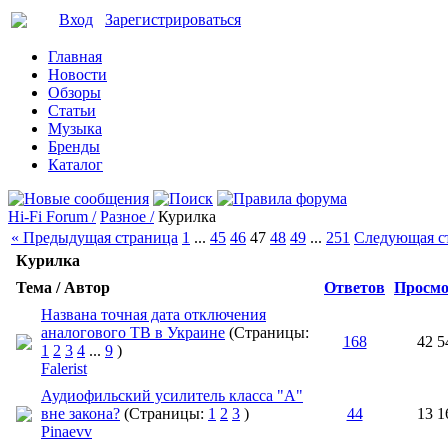
Вход
Зарегистрироваться
Главная
Новости
Обзоры
Статьи
Музыка
Бренды
Каталог
Hi-Fi Forum /
Разное /
Курилка
« Предыдущая страница
1
...
45
46
47
48
49
...
251
Следующая с
Курилка
Тема / Автор
Ответов
Просмо
Названа точная дата отключения
аналогового ТВ в Украине
(Страницы:
168
42 5
1
2
3
4
...
9
)
Falerist
Аудиофильский усилитель класса "А"
вне закона?
(Страницы:
1
2
3
)
44
13 1
Pinaevv