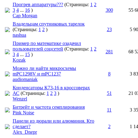
Прогрев аппаратуры???
(Страницы:
1
2
3
4
...
16
)
300
55 6
Cap Morgan
Владельцам спутниковых тарелок
(Страницы:
1
2
)
23
5 9
nashua
Пример по математике озадачил
пользователей соцсетей
(Страницы:
1
2
281
68 5
3
4
...
15
)
Kozak
Можно ли найти микросхемы
mPC1298V и mPC1237
8
3 8
audiomaniak
Конденсаторы К73-16 в кроссоверах
АС
(Страницы:
1
2
3
)
51
21 0
Wenzel
Битрейт и частота семплирования
11
3 3
Pink Noise
Панели из дюрали или алюминия. Кто
сделает?
2
1 1
Alex_Dnepr