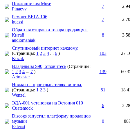
Поклонникам Muse
7
2 9
Pinaevv
Ремонт ВЕГА 106
7
2 7
kuassi
Обратная отправка товара продавцу в
Китай.
8
3 5
audiomaniak
Спутниковый интернет каждому.
(Страницы:
1
2
3
4
...
6
)
103
27 1
Kozak
Владельцы S90, отзовитесь
(Страницы:
1
2
3
4
...
7
)
139
60 3
Artmaster
Ножки на проигрывателях винила.
(Страницы:
1
2
3
)
51
18 4
Wenzel
ЭДА-001 установка на Эстония 010
6
2 2
Cuatemock
Discogs запустил платформу продавцов
музыки
0
88
Falerist