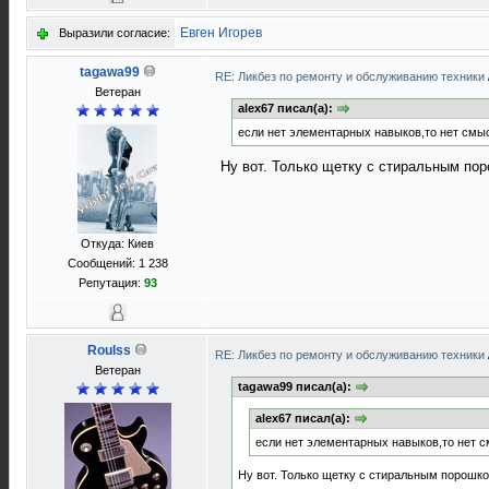
Евген Игорев
Выразили согласие:
tagawa99
RE: Ликбез по ремонту и обслуживанию техники
Ветеран
alex67 писал(а):
если нет элементарных навыков,то нет смысл
Ну вот. Только щетку с стиральным поро
Откуда: Киев
Сообщений: 1 238
Репутация:
93
Roulss
RE: Ликбез по ремонту и обслуживанию техники
Ветеран
tagawa99 писал(а):
alex67 писал(а):
если нет элементарных навыков,то нет см
Ну вот. Только щетку с стиральным порошком