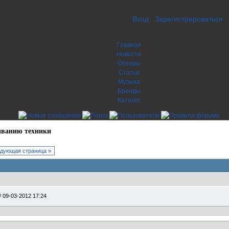
Вход
Зарегистрироваться
Главная
Новости
Обзоры
Статьи
Музыка
Бренды
Каталог
иванию техники
дующая страница »
/
09-03-2012 17:24