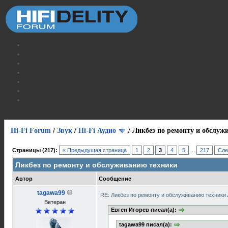
Hi-Fi Forum
/
Звук
/
Hi-Fi Аудио
/
Ликбез по ремонту и обслуж
Страницы (217):
« Предыдущая страница
1
2
3
4
5
...
217
Сле
Ликбез по ремонту и обслуживанию техники
Автор
Сообщение
tagawa99
RE: Ликбез по ремонту и обслуживанию техники
Ветеран
Евген Игорев писал(а):
tagawa99 писал(а):