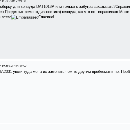
/
11-03-2012 23:08
е сборку для кенвуда DAT1018P или только с забугра заказывать?Спраши
н.Предстоит ремонт(диагностика) кенвуда,так что вот спрашиваю.Может
 всего
Спасибо!
/
12-03-2012 08:52
TA2031 ушли туда же, а их заменить чем то другим проблематично. Про