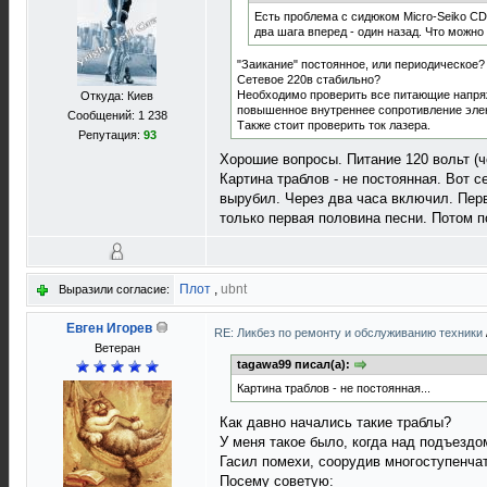
Есть проблема с сидюком Micro-Seiko CD-
два шага вперед - один назад. Что можн
"Заикание" постоянное, или периодическое?
Сетевое 220в стабильно?
Необходимо проверить все питающие напряж
Откуда: Киев
повышенное внутреннее сопротивление элек
Сообщений: 1 238
Также стоит проверить ток лазера.
Репутация:
93
Хорошие вопросы. Питание 120 вольт (
Картина траблов - не постоянная. Вот 
вырубил. Через два часа включил. Перв
только первая половина песни. Потом п
Плот
,
ubnt
Выразили согласие:
Евген Игорев
RE: Ликбез по ремонту и обслуживанию техники
Ветеран
tagawa99 писал(а):
Картина траблов - не постоянная...
Как давно начались такие траблы?
У меня такое было, когда над подъезд
Гасил помехи, соорудив многоступенчат
Посему советую: