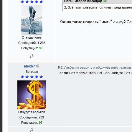
Евген Игорев писал(а):
2. Всё таки проверить ток луча, предварите
Как на таких моделях "мыть" линзу? Сег
Откуда: Киев
Сообщений: 1 238
Репутация:
93
alex67
RE: Ликбез по ремонту и обслуживанию техники
Ветеран
если нет элементарных навыков,то нет с
Откуда: г.Харьков
Сообщений: 233
Репутация:
97