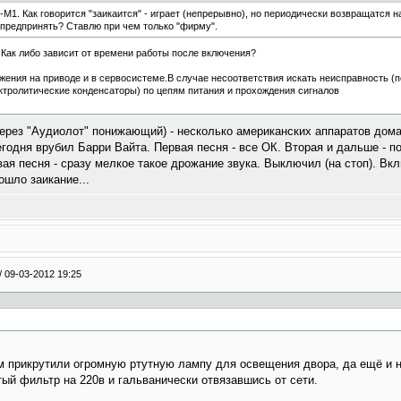
M1. Как говорится "заикаится" - играет (непрерывно), но периодически возвращатся н
о предпринять? Ставлю при чем только "фирму".
 Как либо зависит от времени работы после включения?
ения на приводе и в сервосистеме.В случае несоответствия искать неисправность (
тролитические конденсаторы) по цепям питания и прохождения сигналов
через "Аудиолот" понижающий) - несколько американских аппаратов дома
сегодня врубил Барри Вайта. Первая песня - все ОК. Вторая и дальше - 
ая песня - сразу мелкое такое дрожание звука. Выключил (на стоп). Вклю
ошло заикание...
/
09-03-2012 19:25
ом прикрутили огромную ртутную лампу для освещения двора, да ещё и 
ый фильтр на 220в и гальванически отвязавшись от сети.