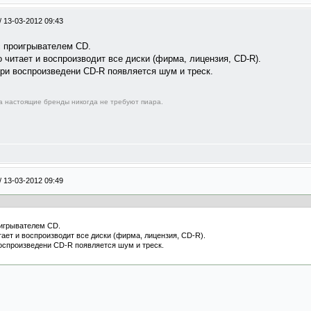
/
13-03-2012 09:43
с проигрывателем CD.
 читает и воспроизводит все диски (фирма, лицензия, CD-R).
при воспроизведени CD-R появляется шум и треск.
 а настоящие бренды никогда не требуют пиара.
/
13-03-2012 09:49
оигрывателем CD.
ает и воспроизводит все диски (фирма, лицензия, CD-R).
воспроизведени CD-R появляется шум и треск.