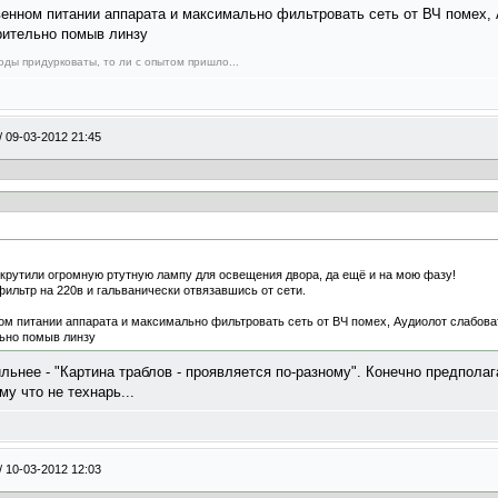
енном питании аппарата и максимально фильтровать сеть от ВЧ помех, 
арительно помыв линзу
оды придурковаты, то ли с опытом пришло...
/
09-03-2012 21:45
икрутили огромную ртутную лампу для освещения двора, да ещё и на мою фазу!
ильтр на 220в и гальванически отвязавшись от сети.
м питании аппарата и максимально фильтровать сеть от ВЧ помех, Аудиолот слабоват
льно помыв линзу
льнее - "Картина траблов - проявляется по-разному". Конечно предполага
му что не технарь...
/
10-03-2012 12:03