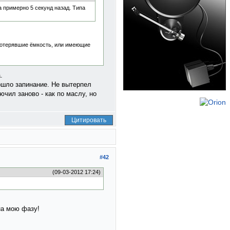
а примерно 5 секунд назад. Типа
потерявшие ёмкость, или имеющие
.
пошло запинание. Не вытерпел
чил заново - как по маслу, но
Цитировать
#42
(09-03-2012 17:24)
на мою фазу!