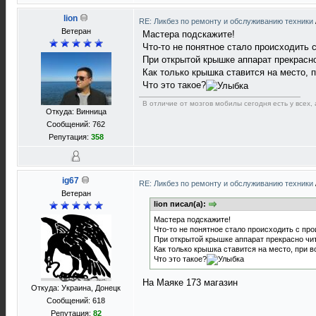
lion
RE: Ликбез по ремонту и обслуживанию техники
Ветеран
Мастера подскажите!
Что-то не понятное стало происходить 
При открытой крышке аппарат прекрасно
Как только крышка ставится на место, 
Что это такое?
В отличие от мозгов мобилы сегодня есть у всех,
Откуда: Винница
Сообщений: 762
Репутация:
358
ig67
RE: Ликбез по ремонту и обслуживанию техники
Ветеран
lion писал(а):
Мастера подскажите!
Что-то не понятное стало происходить с пр
При открытой крышке аппарат прекрасно чит
Как только крышка ставится на место, при 
Что это такое?
На Маяке 173 магазин
Откуда: Украина, Донецк
Сообщений: 618
Репутация:
82