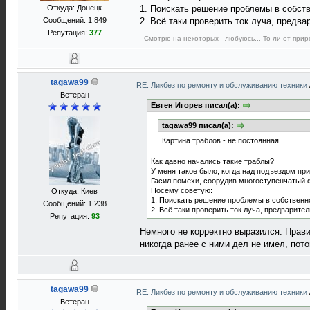
Откуда: Донецк
1. Поискать решение проблемы в собств
Сообщений: 1 849
2. Всё таки проверить ток луча, предв
Репутация:
377
- Смотрю на некоторых - любуюсь... То ли от прир
tagawa99
RE: Ликбез по ремонту и обслуживанию техники
Ветеран
Евген Игорев писал(а):
tagawa99 писал(а):
Картина траблов - не постоянная...
Как давно начались такие траблы?
У меня такое было, когда над подъездом пр
Гасил помехи, соорудив многоступенчатый ф
Посему советую:
Откуда: Киев
1. Поискать решение проблемы в собственно
Сообщений: 1 238
2. Всё таки проверить ток луча, предварите
Репутация:
93
Немного не корректно выразился. Прави
никогда ранее с ними дел не имел, пото
tagawa99
RE: Ликбез по ремонту и обслуживанию техники
Ветеран