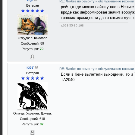
ttgr
RE: Ликбез по ремонту и обслуживанию техники
Ветеран
ребят,а где можно найти у нас в Неньк
вроде как информирован значит вооруже
транзисторами,если да то какими лучше
т.093-55-85-168
Откуда: г.Николаев
Сообщений: 89
Репутация:
70
ig67
RE: Ликбез по ремонту и обслуживанию техники
Ветеран
Если в Кене вылетели выходники, то и 
ТА2040
Откуда: Украина, Донецк
Сообщений: 618
Репутация:
82