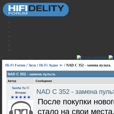
Hi-Fi Forum
/
Звук
/
Hi-Fi Аудио
/
NAD C 352 - замена пульта.
NAD C 352 - замена пульта.
Автор
Сообщение
Sasha Yu
NAD C 352 - замена пуль
Ветеран
После покупки ново
стало на свои места