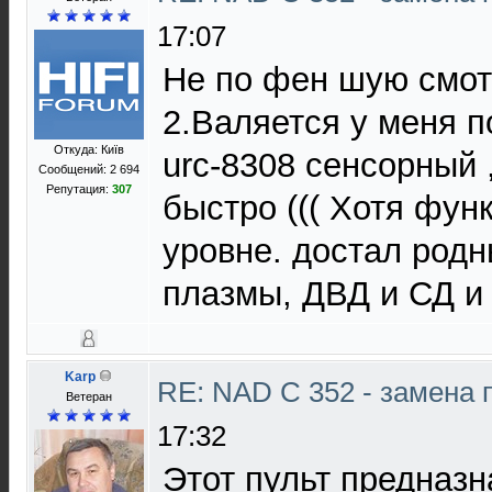
17:07
Не по фен шую смот
2.Валяется у меня по
Откуда: Київ
urc-8308 сенсорный 
Сообщений: 2 694
Репутация:
307
быстро ((( Хотя фун
уровне. достал родн
плазмы, ДВД и СД и 
Karp
RE: NAD C 352 - замена 
Ветеран
17:32
Этот пульт предназн