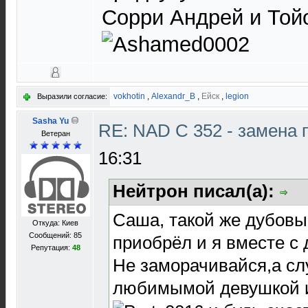
Сорри Андрей и Тойо
vokhotin
,
Alexandr_B
,
Ейск
,
legion
Выразили согласие:
Sasha Yu
RE: NAD C 352 - замена 
Ветеран
16:31
Нейтрон писал(а):
Саша, такой же дубовы
Откуда: Киев
Сообщений: 85
приобрёл и я вместе с 
Репутация:
48
Не заморачивайся,а сл
любимымой девушкой и