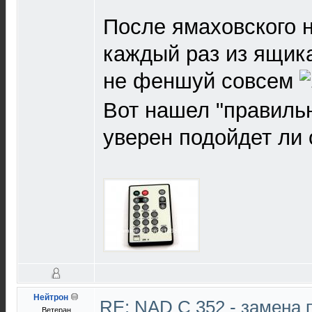
После ямаховского н
каждый раз из ящика
не феншуй совсем
Вот нашел "правильны
уверен подойдет ли 
Нейтрон
RE: NAD C 352 - замена 
Ветеран