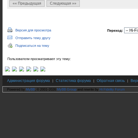
«« Предыдущая
Следующая »»
Версия для просмотра
Переход:
Отправить тему другу
Подписаться на тему
Пользователи просматривают эту тему:
Администрация форума
Статистика форума
Обратная связь
Вер
|
|
|
Powered by
MyBB
, © 2001-2026
MyBB Group
and rewrite by
Hi Fidelity Forum