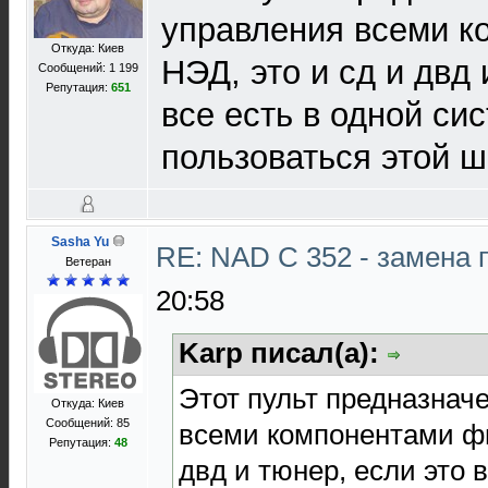
управления всеми 
Откуда: Киев
НЭД, это и сд и двд 
Сообщений: 1 199
Репутация:
651
все есть в одной си
пользоваться этой 
Sasha Yu
RE: NAD C 352 - замена 
Ветеран
20:58
Karp писал(а):
Этот пульт предназнач
Откуда: Киев
Сообщений: 85
всеми компонентами фи
Репутация:
48
двд и тюнер, если это 