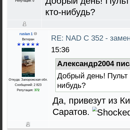
Добрый день! Пульт
Репутация:
0
кто-нибудь?
ruslan 1
RE: NAD C 352 - заме
Ветеран
15:36
Александр2004 пис
Добрый день! Пульт 
Откуда: Запорожская обл.
нибудь?
Сообщений: 2 823
Репутация:
372
Да, привезут из К
Саратов.