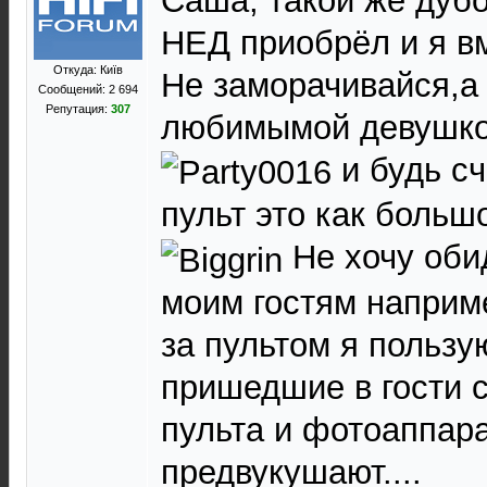
Саша, такой же дубо
НЕД приобрёл и я вм
Откуда: Київ
Не заморачивайся,а
Сообщений: 2 694
Репутация:
307
любимымой девушко
и будь с
пульт это как больш
Не хочу обид
моим гостям наприм
за пультом я пользу
пришедшие в гости 
пульта и фотоаппара
предвукушают....