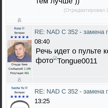
тем лучше ))
(Отредактировал 
Karp
RE: NAD C 352 - замена 
Ветеран
08:40
Речь идет о пульте 
фото
Откуда: Киев
Сообщений: 1 199
Репутация:
651
Sasha Yu
RE: NAD C 352 - замена 
Ветеран
13:25