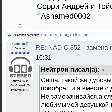
Сорри Андрей и Тойо
vokhotin
,
Alexandr_B
,
Ейск
,
legion
Выразили согласие:
Sasha Yu
RE: NAD C 352 - замена 
Ветеран
16:31
Нейтрон писал(а):
Саша, такой же дубовы
Откуда: Киев
Сообщений: 85
приобрёл и я вместе с 
Репутация:
48
Не заморачивайся,а сл
любимымой девушкой и