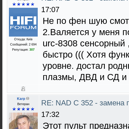
17:07
Не по фен шую смот
2.Валяется у меня по
Откуда: Київ
urc-8308 сенсорный 
Сообщений: 2 694
Репутация:
307
быстро ((( Хотя фун
уровне. достал родн
плазмы, ДВД и СД и 
Karp
RE: NAD C 352 - замена 
Ветеран
17:32
Этот пульт предназн