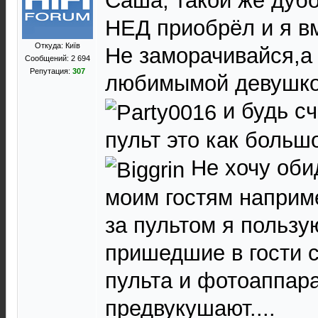
Саша, такой же дубо
НЕД приобрёл и я вм
Откуда: Київ
Не заморачивайся,а
Сообщений: 2 694
Репутация:
307
любимымой девушко
и будь с
пульт это как больш
Не хочу обид
моим гостям наприм
за пультом я пользу
пришедшие в гости 
пульта и фотоаппара
предвукушают....