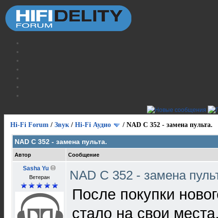
Hi-Fi Forum
/
Звук
/
Hi-Fi Аудио
/
NAD C 352 - замена пульта.
NAD C 352 - замена пульта.
Автор
Сообщение
Sasha Yu
NAD C 352 - замена пуль
Ветеран
После покупки ново
стало на свои места