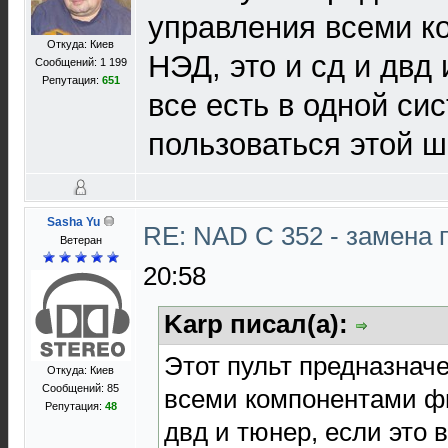
управления всеми 
Откуда: Киев
НЭД, это и сд и двд 
Сообщений: 1 199
Репутация:
651
все есть в одной си
пользоваться этой 
Sasha Yu
RE: NAD C 352 - замена 
Ветеран
20:58
Karp писал(а):
Этот пульт предназнач
Откуда: Киев
Сообщений: 85
всеми компонентами фи
Репутация:
48
двд и тюнер, если это 