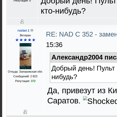
Добрый день! Пульт
Репутация:
0
кто-нибудь?
ruslan 1
RE: NAD C 352 - заме
Ветеран
15:36
Александр2004 пис
Добрый день! Пульт 
Откуда: Запорожская обл.
нибудь?
Сообщений: 2 823
Репутация:
372
Да, привезут из К
Саратов.