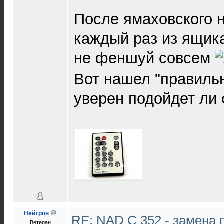
После ямаховского н
каждый раз из ящика
не феншуй совсем
Вот нашел "правильны
уверен подойдет ли 
Нейтрон
RE: NAD C 352 - замена 
Ветеран