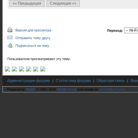
«« Предыдущая
Следующая »»
Версия для просмотра
Переход:
Отправить тему другу
Подписаться на тему
Пользователи просматривают эту тему:
Администрация форума
Статистика форума
Обратная связь
Вер
|
|
|
Powered by
MyBB
, © 2001-2026
MyBB Group
and rewrite by
Hi Fidelity Forum