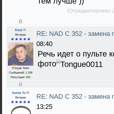
тем лучше ))
(Отредактировал 
Karp
RE: NAD C 352 - замена 
Ветеран
08:40
Речь идет о пульте 
фото
Откуда: Киев
Сообщений: 1 199
Репутация:
651
Sasha Yu
RE: NAD C 352 - замена 
Ветеран
13:25